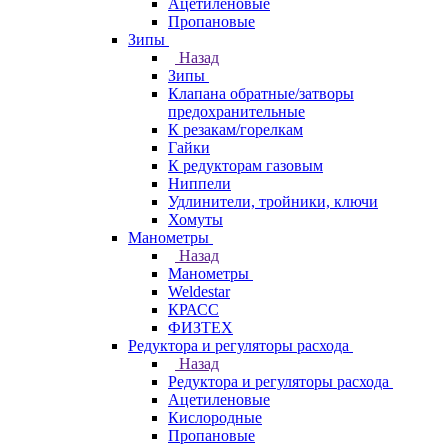
Ацетиленовые
Пропановые
Зипы
Назад
Зипы
Клапана обратные/затворы
предохранительные
К резакам/горелкам
Гайки
К редукторам газовым
Ниппели
Удлинители, тройники, ключи
Хомуты
Манометры
Назад
Манометры
Weldestar
КРАСС
ФИЗТЕХ
Редуктора и регуляторы расхода
Назад
Редуктора и регуляторы расхода
Ацетиленовые
Кислородные
Пропановые