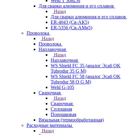
Weld T 308LSi
Для сварки алюминия и его сплавов
Назад
Для сварки алюминия и его сплавов
ER-4043 (Св-АК5)
ER-5356 (Св-АМg5)
Проволока
Назад
Проволока
Наплавочная
Назад
Наплавочная
WS Shield FC 35 (аналог Эсаб OK
Tubrodur 35 G M)
WS Shield FC 58 (аналог Эсаб OK
Tubrodur 58 O G M)
Weld G-105
Сварочная
Назад
Сварочная
Сплошная
Порошковая
Вязальная (термообработанная)
Расходные материалы
Назад