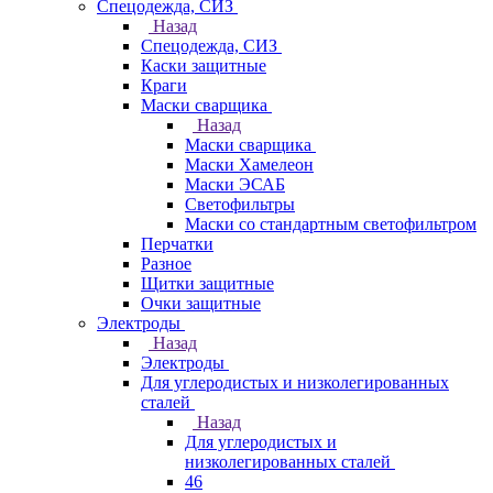
Спецодежда, СИЗ
Назад
Спецодежда, СИЗ
Каски защитные
Краги
Маски сварщика
Назад
Маски сварщика
Маски Хамелеон
Маски ЭСАБ
Светофильтры
Маски со стандартным светофильтром
Перчатки
Разное
Щитки защитные
Очки защитные
Электроды
Назад
Электроды
Для углеродистых и низколегированных
сталей
Назад
Для углеродистых и
низколегированных сталей
46