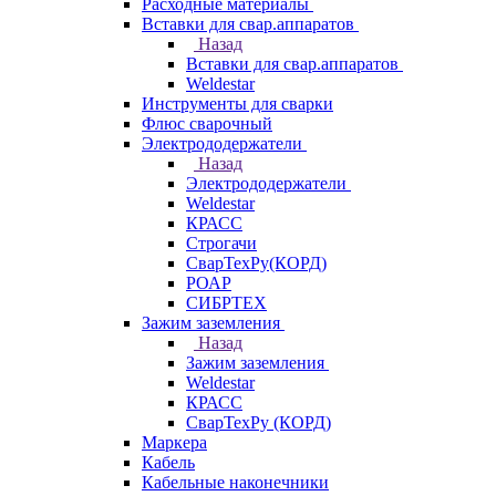
Расходные материалы
Вставки для свар.аппаратов
Назад
Вставки для свар.аппаратов
Weldestar
Инструменты для сварки
Флюс сварочный
Электрододержатели
Назад
Электрододержатели
Weldestar
КРАСС
Строгачи
СварТехРу(КОРД)
РОАР
СИБРТЕХ
Зажим заземления
Назад
Зажим заземления
Weldestar
КРАСС
СварТехРу (КОРД)
Маркера
Кабель
Кабельные наконечники