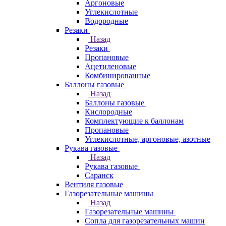
Аргоновые
Углекислотные
Водородные
Резаки
Назад
Резаки
Пропановые
Ацетиленовые
Комбинированные
Баллоны газовые
Назад
Баллоны газовые
Кислородные
Комплектующие к баллонам
Пропановые
Углекислотные, аргоновые, азотные
Рукава газовые
Назад
Рукава газовые
Саранск
Вентиля газовые
Газорезательные машины
Назад
Газорезательные машины
Сопла для газорезательных машин