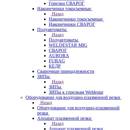
Горелки СВАРОГ
Наконечники токосъемные
Назад
Наконечники токосъемные
Наконечники СВАРОГ
Полуавтоматы
Назад
Полуавтоматы
WELDESTAR MIG
СВАРОГ
AURORA
FUBAG
КЕДР
Сварочные принадлежности
ЗИПы
Назад
ЗИПы
ЗИПы к горелкам Weldestar
Оборудование для воздушно-плазменной резки
Назад
Оборудование для воздушно-плазменной
резки
Аппарат плазменной резки
Назад
Аппарат плазменной резки