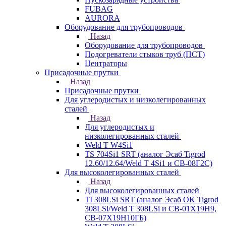
FUBAG
AURORA
Оборудование для трубопроводов
Назад
Оборудование для трубопроводов
Подогреватели стыков труб (ПСТ)
Центраторы
Присадочные прутки
Назад
Присадочные прутки
Для углеродистых и низколегированных
сталей
Назад
Для углеродистых и
низколегированных сталей
Weld T W4Si1
TS 704Si1 SRT (аналог Эсаб Tigrod
12.60/12.64/Weld T 4Si1 и СВ-08Г2С)
Для высоколегированных сталей
Назад
Для высоколегированных сталей
TI 308LSi SRT (аналог Эсаб OK Tigrod
308LSi/Weld T 308LSi и СВ-01Х19Н9,
СВ-07Х19Н10ГБ)