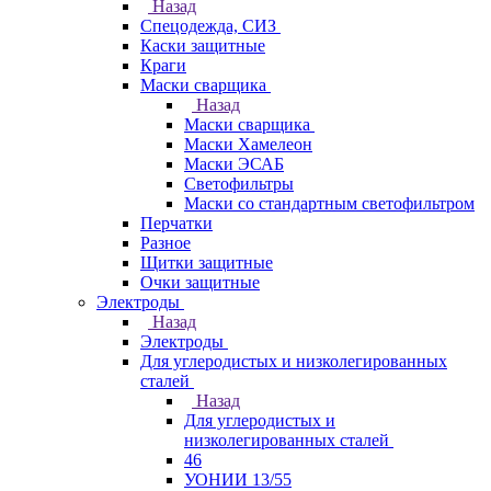
Назад
Спецодежда, СИЗ
Каски защитные
Краги
Маски сварщика
Назад
Маски сварщика
Маски Хамелеон
Маски ЭСАБ
Светофильтры
Маски со стандартным светофильтром
Перчатки
Разное
Щитки защитные
Очки защитные
Электроды
Назад
Электроды
Для углеродистых и низколегированных
сталей
Назад
Для углеродистых и
низколегированных сталей
46
УОНИИ 13/55