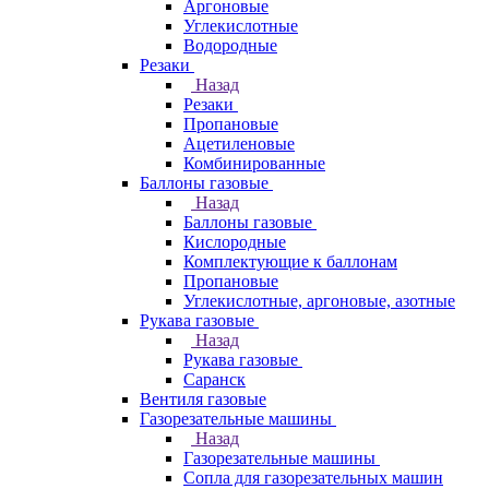
Аргоновые
Углекислотные
Водородные
Резаки
Назад
Резаки
Пропановые
Ацетиленовые
Комбинированные
Баллоны газовые
Назад
Баллоны газовые
Кислородные
Комплектующие к баллонам
Пропановые
Углекислотные, аргоновые, азотные
Рукава газовые
Назад
Рукава газовые
Саранск
Вентиля газовые
Газорезательные машины
Назад
Газорезательные машины
Сопла для газорезательных машин