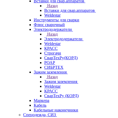
Вставки для свар.аппаратов
Назад
Вставки для свар.аппаратов
Weldestar
Инструменты для сварки
Флюс сварочный
Электрододержатели
Назад
Электрододержатели
Weldestar
КРАСС
Строгачи
СварТехРу(КОРД)
РОАР
СИБРТЕХ
Зажим заземления
Назад
Зажим заземления
Weldestar
КРАСС
СварТехРу (КОРД)
Маркера
Кабель
Кабельные наконечники
Спецодежда, СИЗ