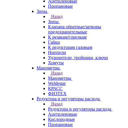
Ацетиленовые
Пропановые
Зипы
Назад
Зипы
Клапана обратные/затворы
предохранительные
К резакам/горелкам
Гайки
К редукторам газовым
Ниппели
Удлинители, тройники, ключи
Хомуты
Манометры
Назад
Манометры
Weldestar
КРАСС
ФИЗТЕХ
Редуктора и регуляторы расхода
Назад
Редуктора и регуляторы расхода
Ацетиленовые
Кислородные
Пропановые