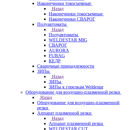
Наконечники токосъемные
Назад
Наконечники токосъемные
Наконечники СВАРОГ
Полуавтоматы
Назад
Полуавтоматы
WELDESTAR MIG
СВАРОГ
AURORA
FUBAG
КЕДР
Сварочные принадлежности
ЗИПы
Назад
ЗИПы
ЗИПы к горелкам Weldestar
Оборудование для воздушно-плазменной резки
Назад
Оборудование для воздушно-плазменной
резки
Аппарат плазменной резки
Назад
Аппарат плазменной резки
WELDESTAR CUT