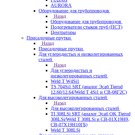
AURORA
Оборудование для трубопроводов
Назад
Оборудование для трубопроводов
Подогреватели стыков труб (ПСТ)
Центраторы
Присадочные прутки
Назад
Присадочные прутки
Для углеродистых и низколегированных
сталей
Назад
Для углеродистых и
низколегированных сталей
Weld T W4Si1
TS 704Si1 SRT (аналог Эсаб Tigrod
12.60/12.64/Weld T 4Si1 и СВ-08Г2С)
Для высоколегированных сталей
Назад
Для высоколегированных сталей
TI 308LSi SRT (аналог Эсаб OK Tigrod
308LSi/Weld T 308LSi и СВ-01Х19Н9,
СВ-07Х19Н10ГБ)
Weld T 308LSi