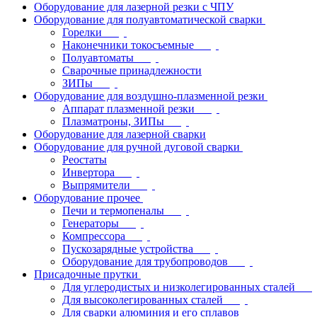
Оборудование для лазерной резки с ЧПУ
Оборудование для полуавтоматической сварки
Горелки
Наконечники токосъемные
Полуавтоматы
Сварочные принадлежности
ЗИПы
Оборудование для воздушно-плазменной резки
Аппарат плазменной резки
Плазматроны, ЗИПы
Оборудование для лазерной сварки
Оборудование для ручной дуговой сварки
Реостаты
Инвертора
Выпрямители
Оборудование прочее
Печи и термопеналы
Генераторы
Компрессора
Пускозарядные устройства
Оборудование для трубопроводов
Присадочные прутки
Для углеродистых и низколегированных сталей
Для высоколегированных сталей
Для сварки алюминия и его сплавов