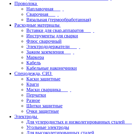
Проволока
Наплавочная
Сварочная
Вязальная (термообработанная)
Расходные материалы
Вставки для свар.аппаратов
Инструменты для сварки
Флюс сварочный
Электрододержатели
Зажим заземления
Маркера
Кабель
Кабельные наконечники
Спецодежда, СИЗ
Каски защитные
Краги
Маски сварщика
Перчатки
Разное
Щитки защитные
Очки защитные
Электроды
Для углеродистых и низколегированных сталей
Угольные электроды
Для высоколегированных сталей