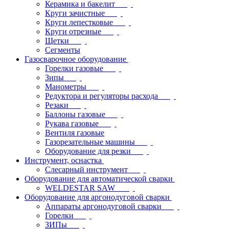
Керамика и бакелит
Круги зачистные
Круги лепестковые
Круги отрезные
Щетки
Сегменты
Газосварочное оборудование
Горелки газовые
Зипы
Манометры
Редуктора и регуляторы расхода
Резаки
Баллоны газовые
Рукава газовые
Вентиля газовые
Газорезательные машины
Оборудование для резки
Инструмент, оснастка
Слесарный инструмент
Оборудование для автоматической сварки
WELDESTAR SAW
Оборудование для аргонодуговой сварки
Аппараты аргонодуговой сварки
Горелки
ЗИПы