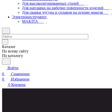
Для высоколегированных сталей
Для наплавки на рабочие поверхности изделий
Для сварки чугуна и сплавов на основе никеля
Электроинструмент
МAKITA
Каталог
По всему сайту
По каталогу
Войти
0
Сравнение
0
Избранное
0
Корзина