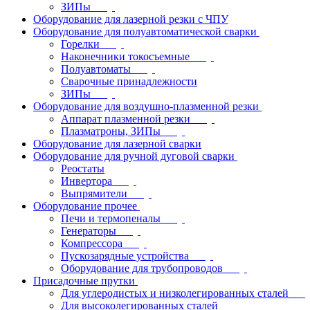
ЗИПы
Оборудование для лазерной резки с ЧПУ
Оборудование для полуавтоматической сварки
Горелки
Наконечники токосъемные
Полуавтоматы
Сварочные принадлежности
ЗИПы
Оборудование для воздушно-плазменной резки
Аппарат плазменной резки
Плазматроны, ЗИПы
Оборудование для лазерной сварки
Оборудование для ручной дуговой сварки
Реостаты
Инвертора
Выпрямители
Оборудование прочее
Печи и термопеналы
Генераторы
Компрессора
Пускозарядные устройства
Оборудование для трубопроводов
Присадочные прутки
Для углеродистых и низколегированных сталей
Для высоколегированных сталей