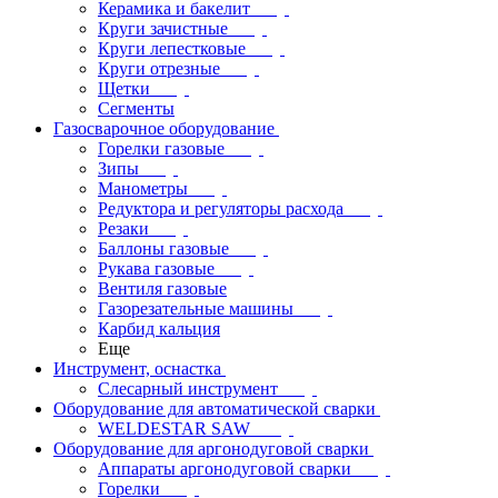
Керамика и бакелит
Круги зачистные
Круги лепестковые
Круги отрезные
Щетки
Сегменты
Газосварочное оборудование
Горелки газовые
Зипы
Манометры
Редуктора и регуляторы расхода
Резаки
Баллоны газовые
Рукава газовые
Вентиля газовые
Газорезательные машины
Карбид кальция
Еще
Инструмент, оснастка
Слесарный инструмент
Оборудование для автоматической сварки
WELDESTAR SAW
Оборудование для аргонодуговой сварки
Аппараты аргонодуговой сварки
Горелки