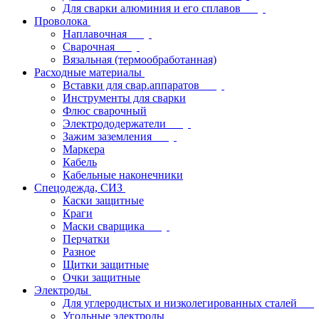
Для сварки алюминия и его сплавов
Проволока
Наплавочная
Сварочная
Вязальная (термообработанная)
Расходные материалы
Вставки для свар.аппаратов
Инструменты для сварки
Флюс сварочный
Электрододержатели
Зажим заземления
Маркера
Кабель
Кабельные наконечники
Спецодежда, СИЗ
Каски защитные
Краги
Маски сварщика
Перчатки
Разное
Щитки защитные
Очки защитные
Электроды
Для углеродистых и низколегированных сталей
Угольные электроды