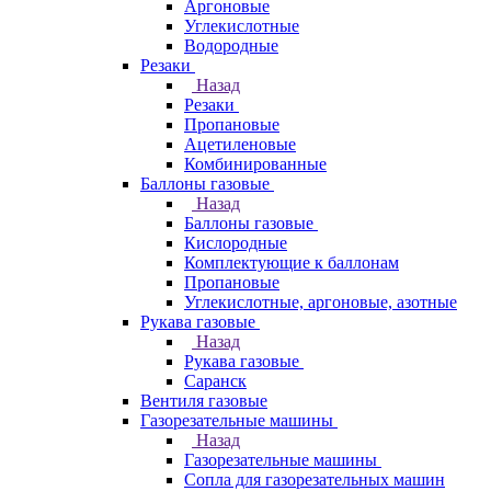
Аргоновые
Углекислотные
Водородные
Резаки
Назад
Резаки
Пропановые
Ацетиленовые
Комбинированные
Баллоны газовые
Назад
Баллоны газовые
Кислородные
Комплектующие к баллонам
Пропановые
Углекислотные, аргоновые, азотные
Рукава газовые
Назад
Рукава газовые
Саранск
Вентиля газовые
Газорезательные машины
Назад
Газорезательные машины
Сопла для газорезательных машин