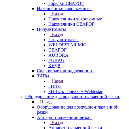
Горелки СВАРОГ
Наконечники токосъемные
Назад
Наконечники токосъемные
Наконечники СВАРОГ
Полуавтоматы
Назад
Полуавтоматы
WELDESTAR MIG
СВАРОГ
AURORA
FUBAG
КЕДР
Сварочные принадлежности
ЗИПы
Назад
ЗИПы
ЗИПы к горелкам Weldestar
Оборудование для воздушно-плазменной резки
Назад
Оборудование для воздушно-плазменной
резки
Аппарат плазменной резки
Назад
Аппарат плазменной резки