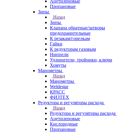
Ацетиленовые
Пропановые
Зипы
Назад
Зипы
Клапана обратные/затворы
предохранительные
К резакам/горелкам
Гайки
К редукторам газовым
Ниппели
Удлинители, тройники, ключи
Хомуты
Манометры
Назад
Манометры
Weldestar
КРАСС
ФИЗТЕХ
Редуктора и регуляторы расхода
Назад
Редуктора и регуляторы расхода
Ацетиленовые
Кислородные
Пропановые