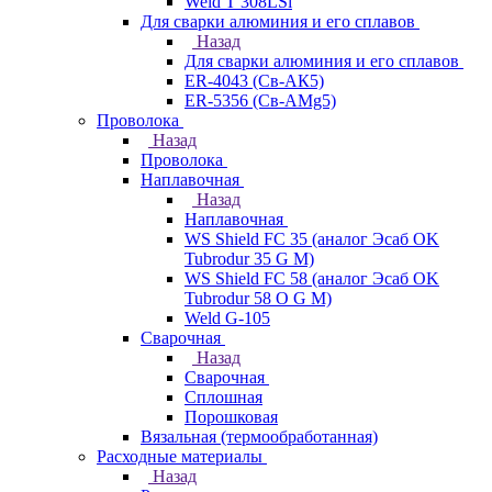
Weld T 308LSi
Для сварки алюминия и его сплавов
Назад
Для сварки алюминия и его сплавов
ER-4043 (Св-АК5)
ER-5356 (Св-АМg5)
Проволока
Назад
Проволока
Наплавочная
Назад
Наплавочная
WS Shield FC 35 (аналог Эсаб OK
Tubrodur 35 G M)
WS Shield FC 58 (аналог Эсаб OK
Tubrodur 58 O G M)
Weld G-105
Сварочная
Назад
Сварочная
Сплошная
Порошковая
Вязальная (термообработанная)
Расходные материалы
Назад