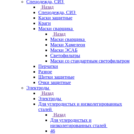
Спецодежда, СИЗ
Назад
Спецодежда, СИЗ
Каски защитные
Краги
Маски сварщика
Назад
Маски сварщика
Маски Хамелеон
Маски ЭСАБ
Светофильтры
Маски со стандартным светофильтром
Перчатки
Разное
Щитки защитные
Очки защитные
Электроды
Назад
Электроды
Для углеродистых и низколегированных
сталей
Назад
Для углеродистых и
низколегированных сталей
46