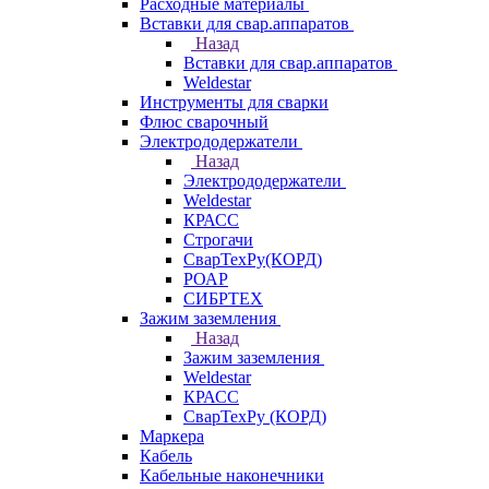
Расходные материалы
Вставки для свар.аппаратов
Назад
Вставки для свар.аппаратов
Weldestar
Инструменты для сварки
Флюс сварочный
Электрододержатели
Назад
Электрододержатели
Weldestar
КРАСС
Строгачи
СварТехРу(КОРД)
РОАР
СИБРТЕХ
Зажим заземления
Назад
Зажим заземления
Weldestar
КРАСС
СварТехРу (КОРД)
Маркера
Кабель
Кабельные наконечники