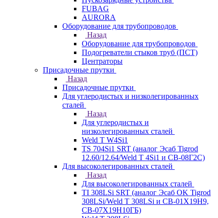
FUBAG
AURORA
Оборудование для трубопроводов
Назад
Оборудование для трубопроводов
Подогреватели стыков труб (ПСТ)
Центраторы
Присадочные прутки
Назад
Присадочные прутки
Для углеродистых и низколегированных
сталей
Назад
Для углеродистых и
низколегированных сталей
Weld T W4Si1
TS 704Si1 SRT (аналог Эсаб Tigrod
12.60/12.64/Weld T 4Si1 и СВ-08Г2С)
Для высоколегированных сталей
Назад
Для высоколегированных сталей
TI 308LSi SRT (аналог Эсаб OK Tigrod
308LSi/Weld T 308LSi и СВ-01Х19Н9,
СВ-07Х19Н10ГБ)