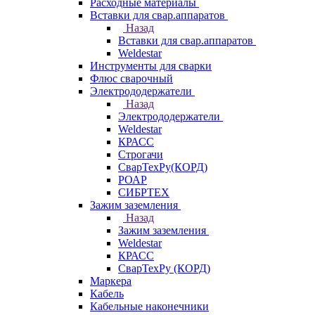
Расходные материалы
Вставки для свар.аппаратов
Назад
Вставки для свар.аппаратов
Weldestar
Инструменты для сварки
Флюс сварочный
Электрододержатели
Назад
Электрододержатели
Weldestar
КРАСС
Строгачи
СварТехРу(КОРД)
РОАР
СИБРТЕХ
Зажим заземления
Назад
Зажим заземления
Weldestar
КРАСС
СварТехРу (КОРД)
Маркера
Кабель
Кабельные наконечники