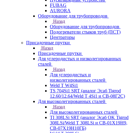
FUBAG
AURORA
Оборудование для трубопроводов
Назад
Оборудование для трубопроводов
Подогреватели стыков труб (ПСТ)
Центраторы
Присадочные прутки
Назад
Присадочные прутки
Для углеродистых и низколегированных
сталей
Назад
Для углеродистых и
низколегированных сталей
Weld T W4Si1
TS 704Si1 SRT (аналог Эсаб Tigrod
12.60/12.64/Weld T 4Si1 и СВ-08Г2С)
Для высоколегированных сталей
Назад
Для высоколегированных сталей
TI 308LSi SRT (аналог Эсаб OK Tigrod
308LSi/Weld T 308LSi и СВ-01Х19Н9,
СВ-07Х19Н10ГБ)