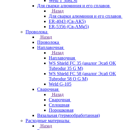
Weld T 308LSi
Для сварки алюминия и его сплавов
Назад
Для сварки алюминия и его сплавов
ER-4043 (Св-АК5)
ER-5356 (Св-АМg5)
Проволока
Назад
Проволока
Наплавочная
Назад
Наплавочная
WS Shield FC 35 (аналог Эсаб OK
Tubrodur 35 G M)
WS Shield FC 58 (аналог Эсаб OK
Tubrodur 58 O G M)
Weld G-105
Сварочная
Назад
Сварочная
Сплошная
Порошковая
Вязальная (термообработанная)
Расходные материалы
Назад