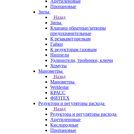
Ацетиленовые
Пропановые
Зипы
Назад
Зипы
Клапана обратные/затворы
предохранительные
К резакам/горелкам
Гайки
К редукторам газовым
Ниппели
Удлинители, тройники, ключи
Хомуты
Манометры
Назад
Манометры
Weldestar
КРАСС
ФИЗТЕХ
Редуктора и регуляторы расхода
Назад
Редуктора и регуляторы расхода
Ацетиленовые
Кислородные
Пропановые