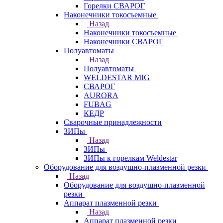
Горелки СВАРОГ
Наконечники токосъемные
Назад
Наконечники токосъемные
Наконечники СВАРОГ
Полуавтоматы
Назад
Полуавтоматы
WELDESTAR MIG
СВАРОГ
AURORA
FUBAG
КЕДР
Сварочные принадлежности
ЗИПы
Назад
ЗИПы
ЗИПы к горелкам Weldestar
Оборудование для воздушно-плазменной резки
Назад
Оборудование для воздушно-плазменной
резки
Аппарат плазменной резки
Назад
Аппарат плазменной резки