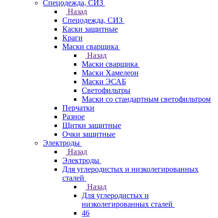
Спецодежда, СИЗ
Назад
Спецодежда, СИЗ
Каски защитные
Краги
Маски сварщика
Назад
Маски сварщика
Маски Хамелеон
Маски ЭСАБ
Светофильтры
Маски со стандартным светофильтром
Перчатки
Разное
Щитки защитные
Очки защитные
Электроды
Назад
Электроды
Для углеродистых и низколегированных
сталей
Назад
Для углеродистых и
низколегированных сталей
46