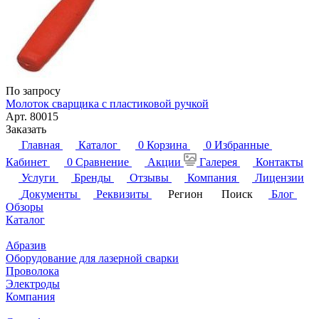
По запросу
Молоток сварщика с пластиковой ручкой
Арт.
80015
Заказать
Главная
Каталог
0
Корзина
0
Избранные
Кабинет
0
Сравнение
Акции
Галерея
Контакты
Услуги
Бренды
Отзывы
Компания
Лицензии
Документы
Реквизиты
Регион
Поиск
Блог
Обзоры
Каталог
Абразив
Оборудование для лазерной сварки
Проволока
Электроды
Компания