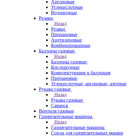
Аргоновые
Углекислотные
Водородные
Резаки
Назад
Резаки
Пропановые
Ацетиленовые
Комбинированные
Баллоны газовые
Назад
Баллоны газовые
Кислородные
Комплектующие к баллонам
Пропановые
Углекислотные, аргоновые, азотные
Рукава газовые
Назад
Рукава газовые
Саранск
Вентиля газовые
Газорезательные машины
Назад
Газорезательные машины
Сопла для газорезательных машин