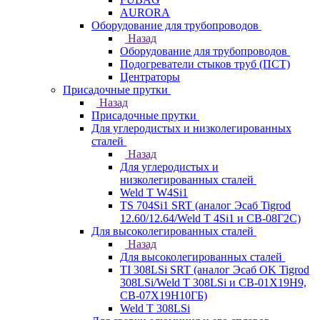
AURORA
Оборудование для трубопроводов
Назад
Оборудование для трубопроводов
Подогреватели стыков труб (ПСТ)
Центраторы
Присадочные прутки
Назад
Присадочные прутки
Для углеродистых и низколегированных
сталей
Назад
Для углеродистых и
низколегированных сталей
Weld T W4Si1
TS 704Si1 SRT (аналог Эсаб Tigrod
12.60/12.64/Weld T 4Si1 и СВ-08Г2С)
Для высоколегированных сталей
Назад
Для высоколегированных сталей
TI 308LSi SRT (аналог Эсаб OK Tigrod
308LSi/Weld T 308LSi и СВ-01Х19Н9,
СВ-07Х19Н10ГБ)
Weld T 308LSi