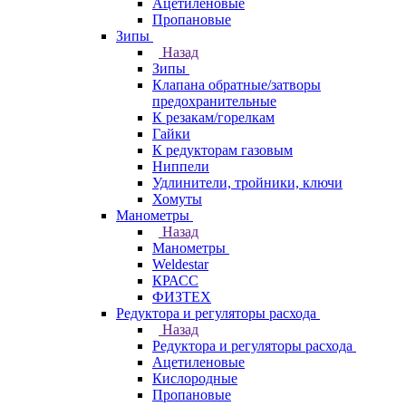
Ацетиленовые
Пропановые
Зипы
Назад
Зипы
Клапана обратные/затворы
предохранительные
К резакам/горелкам
Гайки
К редукторам газовым
Ниппели
Удлинители, тройники, ключи
Хомуты
Манометры
Назад
Манометры
Weldestar
КРАСС
ФИЗТЕХ
Редуктора и регуляторы расхода
Назад
Редуктора и регуляторы расхода
Ацетиленовые
Кислородные
Пропановые