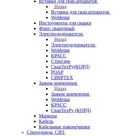
Вставки для свар.аппаратов
Назад
Вставки для свар.аппаратов
Weldestar
Инструменты для сварки
Флюс сварочный
Электрододержатели
Назад
Электрододержатели
Weldestar
КРАСС
Строгачи
СварТехРу(КОРД)
РОАР
СИБРТЕХ
Зажим заземления
Назад
Зажим заземления
Weldestar
КРАСС
СварТехРу (КОРД)
Маркера
Кабель
Кабельные наконечники
Спецодежда, СИЗ