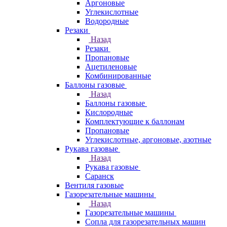
Аргоновые
Углекислотные
Водородные
Резаки
Назад
Резаки
Пропановые
Ацетиленовые
Комбинированные
Баллоны газовые
Назад
Баллоны газовые
Кислородные
Комплектующие к баллонам
Пропановые
Углекислотные, аргоновые, азотные
Рукава газовые
Назад
Рукава газовые
Саранск
Вентиля газовые
Газорезательные машины
Назад
Газорезательные машины
Сопла для газорезательных машин