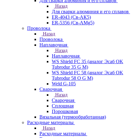
Для сварки алюминия и его сплавов
Назад
Для сварки алюминия и его сплавов
ER-4043 (Св-АК5)
ER-5356 (Св-АМg5)
Проволока
Назад
Проволока
Наплавочная
Назад
Наплавочная
WS Shield FC 35 (аналог Эсаб OK
Tubrodur 35 G M)
WS Shield FC 58 (аналог Эсаб OK
Tubrodur 58 O G M)
Weld G-105
Сварочная
Назад
Сварочная
Сплошная
Порошковая
Вязальная (термообработанная)
Расходные материалы
Назад
Расходные материалы