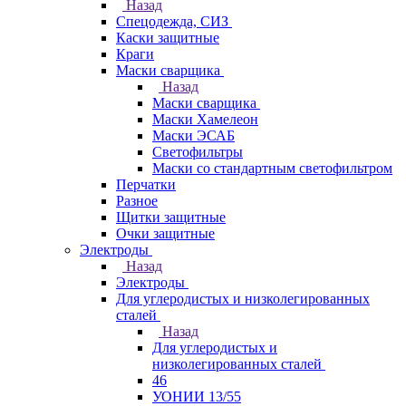
Назад
Спецодежда, СИЗ
Каски защитные
Краги
Маски сварщика
Назад
Маски сварщика
Маски Хамелеон
Маски ЭСАБ
Светофильтры
Маски со стандартным светофильтром
Перчатки
Разное
Щитки защитные
Очки защитные
Электроды
Назад
Электроды
Для углеродистых и низколегированных
сталей
Назад
Для углеродистых и
низколегированных сталей
46
УОНИИ 13/55