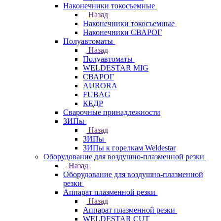
Наконечники токосъемные
Назад
Наконечники токосъемные
Наконечники СВАРОГ
Полуавтоматы
Назад
Полуавтоматы
WELDESTAR MIG
СВАРОГ
AURORA
FUBAG
КЕДР
Сварочные принадлежности
ЗИПы
Назад
ЗИПы
ЗИПы к горелкам Weldestar
Оборудование для воздушно-плазменной резки
Назад
Оборудование для воздушно-плазменной
резки
Аппарат плазменной резки
Назад
Аппарат плазменной резки
WELDESTAR CUT