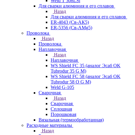
Weld T 308LSi
Для сварки алюминия и его сплавов
Назад
Для сварки алюминия и его сплавов
ER-4043 (Св-АК5)
ER-5356 (Св-АМg5)
Проволока
Назад
Проволока
Наплавочная
Назад
Наплавочная
WS Shield FC 35 (аналог Эсаб OK
Tubrodur 35 G M)
WS Shield FC 58 (аналог Эсаб OK
Tubrodur 58 O G M)
Weld G-105
Сварочная
Назад
Сварочная
Сплошная
Порошковая
Вязальная (термообработанная)
Расходные материалы
Назад