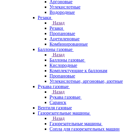
Аргоновые
Углекислотные
Водородные
Резаки
Назад
Резаки
Пропановые
Ацетиленовые
Комбинированные
Баллоны газовые
Назад
Баллоны газовые
Кислородные
Комплектующие к баллонам
Пропановые
Углекислотные, аргоновые, азотные
Рукава газовые
Назад
Рукава газовые
Саранск
Вентиля газовые
Газорезательные машины
Назад
Газорезательные машины
Сопла для газорезательных машин