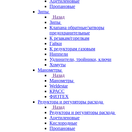
Ацетиленовые
Пропановые
Зипы
Назад
Зипы
Клапана обратные/затворы
предохранительные
К резакам/горелкам
Гайки
К редукторам газовым
Ниппели
Удлинители, тройники, ключи
Хомуты
Манометры
Назад
Манометры
Weldestar
КРАСС
ФИЗТЕХ
Редуктора и регуляторы расхода
Назад
Редуктора и регуляторы расхода
Ацетиленовые
Кислородные
Пропановые