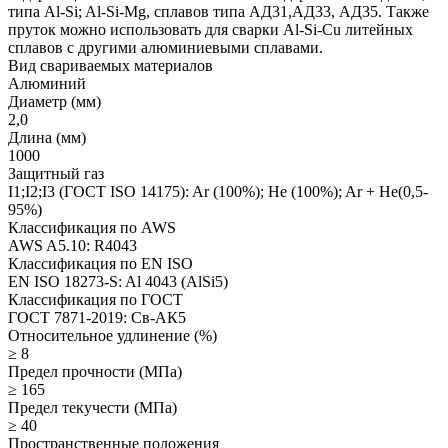
типа Al-Si; Al-Si-Mg, сплавов типа АД31,АД33, АД35. Также
пруток можно использовать для сварки Al-Si-Cu литейных
сплавов с другими алюминиевыми сплавами.
Вид свариваемых материалов
Алюминий
Диаметр (мм)
2,0
Длина (мм)
1000
Защитный газ
I1;I2;I3 (ГОСТ ISO 14175): Ar (100%); He (100%); Ar + He(0,5-
95%)
Классификация по AWS
AWS A5.10: R4043
Классификация по EN ISO
EN ISO 18273-S: Al 4043 (AlSi5)
Классификация по ГОСТ
ГОСТ 7871-2019: Св-АК5
Относительное удлинение (%)
≥ 8
Предел прочности (МПа)
≥ 165
Предел текучести (МПа)
≥ 40
Пространственные положения