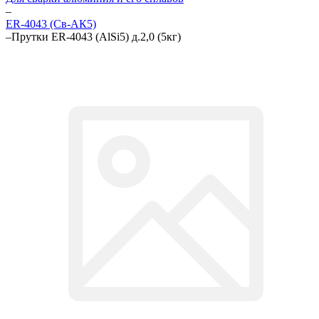
–
ER-4043 (Св-АК5)
–
Прутки ER-4043 (AlSi5) д.2,0 (5кг)