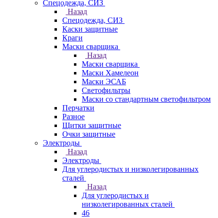
Спецодежда, СИЗ
Назад
Спецодежда, СИЗ
Каски защитные
Краги
Маски сварщика
Назад
Маски сварщика
Маски Хамелеон
Маски ЭСАБ
Светофильтры
Маски со стандартным светофильтром
Перчатки
Разное
Щитки защитные
Очки защитные
Электроды
Назад
Электроды
Для углеродистых и низколегированных
сталей
Назад
Для углеродистых и
низколегированных сталей
46