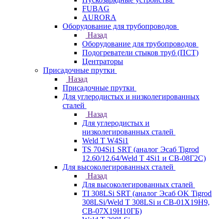
FUBAG
AURORA
Оборудование для трубопроводов
Назад
Оборудование для трубопроводов
Подогреватели стыков труб (ПСТ)
Центраторы
Присадочные прутки
Назад
Присадочные прутки
Для углеродистых и низколегированных
сталей
Назад
Для углеродистых и
низколегированных сталей
Weld T W4Si1
TS 704Si1 SRT (аналог Эсаб Tigrod
12.60/12.64/Weld T 4Si1 и СВ-08Г2С)
Для высоколегированных сталей
Назад
Для высоколегированных сталей
TI 308LSi SRT (аналог Эсаб OK Tigrod
308LSi/Weld T 308LSi и СВ-01Х19Н9,
СВ-07Х19Н10ГБ)