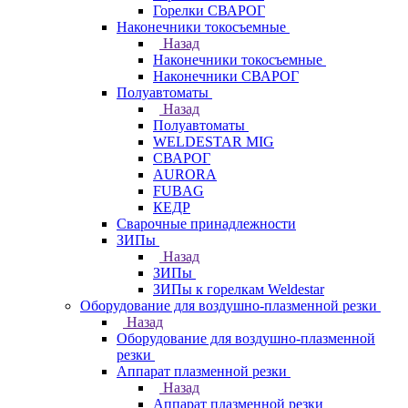
Горелки СВАРОГ
Наконечники токосъемные
Назад
Наконечники токосъемные
Наконечники СВАРОГ
Полуавтоматы
Назад
Полуавтоматы
WELDESTAR MIG
СВАРОГ
AURORA
FUBAG
КЕДР
Сварочные принадлежности
ЗИПы
Назад
ЗИПы
ЗИПы к горелкам Weldestar
Оборудование для воздушно-плазменной резки
Назад
Оборудование для воздушно-плазменной
резки
Аппарат плазменной резки
Назад
Аппарат плазменной резки