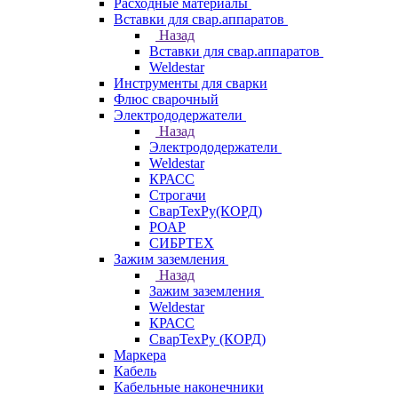
Расходные материалы
Вставки для свар.аппаратов
Назад
Вставки для свар.аппаратов
Weldestar
Инструменты для сварки
Флюс сварочный
Электрододержатели
Назад
Электрододержатели
Weldestar
КРАСС
Строгачи
СварТехРу(КОРД)
РОАР
СИБРТЕХ
Зажим заземления
Назад
Зажим заземления
Weldestar
КРАСС
СварТехРу (КОРД)
Маркера
Кабель
Кабельные наконечники