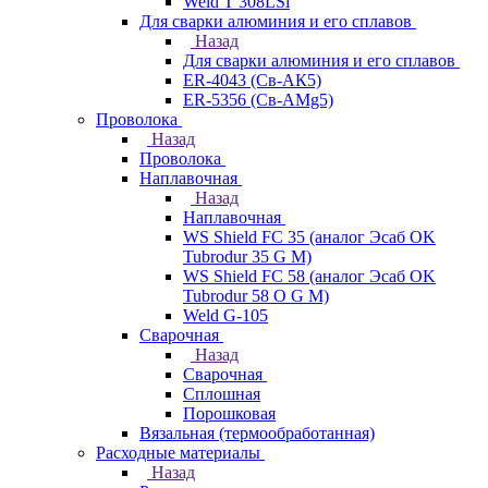
Weld T 308LSi
Для сварки алюминия и его сплавов
Назад
Для сварки алюминия и его сплавов
ER-4043 (Св-АК5)
ER-5356 (Св-АМg5)
Проволока
Назад
Проволока
Наплавочная
Назад
Наплавочная
WS Shield FC 35 (аналог Эсаб OK
Tubrodur 35 G M)
WS Shield FC 58 (аналог Эсаб OK
Tubrodur 58 O G M)
Weld G-105
Сварочная
Назад
Сварочная
Сплошная
Порошковая
Вязальная (термообработанная)
Расходные материалы
Назад