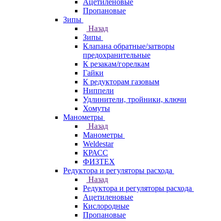
Ацетиленовые
Пропановые
Зипы
Назад
Зипы
Клапана обратные/затворы
предохранительные
К резакам/горелкам
Гайки
К редукторам газовым
Ниппели
Удлинители, тройники, ключи
Хомуты
Манометры
Назад
Манометры
Weldestar
КРАСС
ФИЗТЕХ
Редуктора и регуляторы расхода
Назад
Редуктора и регуляторы расхода
Ацетиленовые
Кислородные
Пропановые