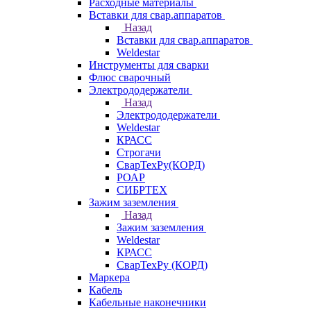
Расходные материалы
Вставки для свар.аппаратов
Назад
Вставки для свар.аппаратов
Weldestar
Инструменты для сварки
Флюс сварочный
Электрододержатели
Назад
Электрододержатели
Weldestar
КРАСС
Строгачи
СварТехРу(КОРД)
РОАР
СИБРТЕХ
Зажим заземления
Назад
Зажим заземления
Weldestar
КРАСС
СварТехРу (КОРД)
Маркера
Кабель
Кабельные наконечники