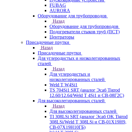
FUBAG
AURORA
Оборудование для трубопроводов
Назад
Оборудование для трубопроводов
Подогреватели стыков труб (ПСТ)
Центраторы
Присадочные прутки
Назад
Присадочные прутки
Для углеродистых и низколегированных
сталей
Назад
Для углеродистых и
низколегированных сталей
Weld T W4Si1
TS 704Si1 SRT (аналог Эсаб Tigrod
12.60/12.64/Weld T 4Si1 и СВ-08Г2С)
Для высоколегированных сталей
Назад
Для высоколегированных сталей
TI 308LSi SRT (аналог Эсаб OK Tigrod
308LSi/Weld T 308LSi и СВ-01Х19Н9,
СВ-07Х19Н10ГБ)