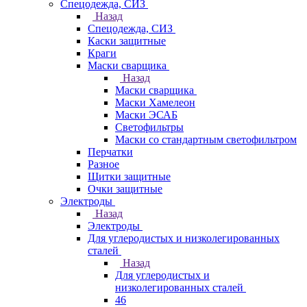
Спецодежда, СИЗ
Назад
Спецодежда, СИЗ
Каски защитные
Краги
Маски сварщика
Назад
Маски сварщика
Маски Хамелеон
Маски ЭСАБ
Светофильтры
Маски со стандартным светофильтром
Перчатки
Разное
Щитки защитные
Очки защитные
Электроды
Назад
Электроды
Для углеродистых и низколегированных
сталей
Назад
Для углеродистых и
низколегированных сталей
46