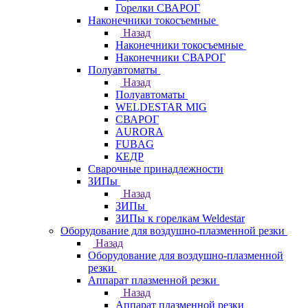
Горелки СВАРОГ
Наконечники токосъемные
Назад
Наконечники токосъемные
Наконечники СВАРОГ
Полуавтоматы
Назад
Полуавтоматы
WELDESTAR MIG
СВАРОГ
AURORA
FUBAG
КЕДР
Сварочные принадлежности
ЗИПы
Назад
ЗИПы
ЗИПы к горелкам Weldestar
Оборудование для воздушно-плазменной резки
Назад
Оборудование для воздушно-плазменной
резки
Аппарат плазменной резки
Назад
Аппарат плазменной резки