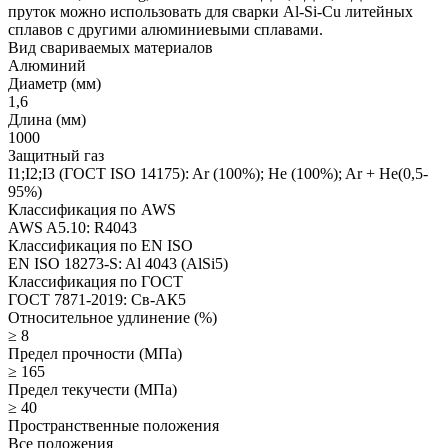
пруток можно использовать для сварки Al-Si-Cu литейных
сплавов с другими алюминиевыми сплавами.
Вид свариваемых материалов
Алюминий
Диаметр (мм)
1,6
Длина (мм)
1000
Защитный газ
I1;I2;I3 (ГОСТ ISO 14175): Ar (100%); He (100%); Ar + He(0,5-
95%)
Классификация по AWS
AWS A5.10: R4043
Классификация по EN ISO
EN ISO 18273-S: Al 4043 (AlSi5)
Классификация по ГОСТ
ГОСТ 7871-2019: Св-АК5
Относительное удлинение (%)
≥ 8
Предел прочности (МПа)
≥ 165
Предел текучести (МПа)
≥ 40
Пространственные положения
Все положения