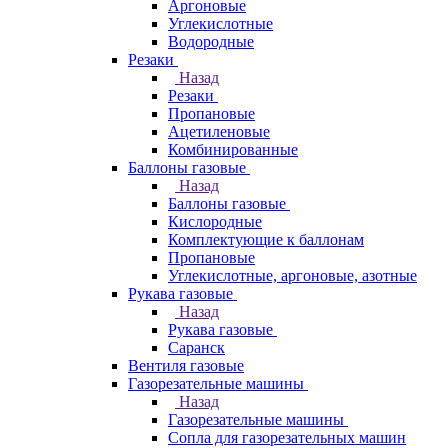
Аргоновые
Углекислотные
Водородные
Резаки
Назад
Резаки
Пропановые
Ацетиленовые
Комбинированные
Баллоны газовые
Назад
Баллоны газовые
Кислородные
Комплектующие к баллонам
Пропановые
Углекислотные, аргоновые, азотные
Рукава газовые
Назад
Рукава газовые
Саранск
Вентиля газовые
Газорезательные машины
Назад
Газорезательные машины
Сопла для газорезательных машин