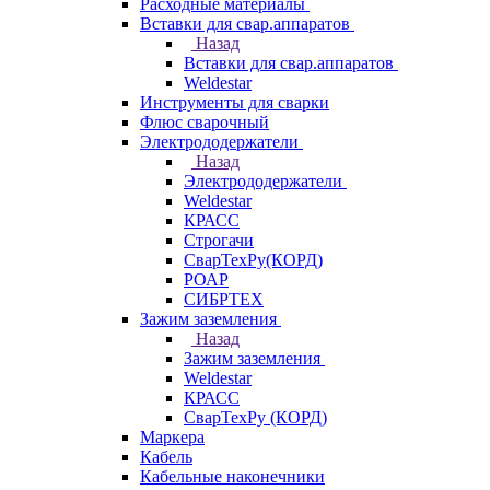
Расходные материалы
Вставки для свар.аппаратов
Назад
Вставки для свар.аппаратов
Weldestar
Инструменты для сварки
Флюс сварочный
Электрододержатели
Назад
Электрододержатели
Weldestar
КРАСС
Строгачи
СварТехРу(КОРД)
РОАР
СИБРТЕХ
Зажим заземления
Назад
Зажим заземления
Weldestar
КРАСС
СварТехРу (КОРД)
Маркера
Кабель
Кабельные наконечники