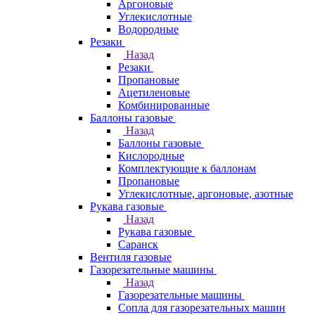
Аргоновые
Углекислотные
Водородные
Резаки
Назад
Резаки
Пропановые
Ацетиленовые
Комбинированные
Баллоны газовые
Назад
Баллоны газовые
Кислородные
Комплектующие к баллонам
Пропановые
Углекислотные, аргоновые, азотные
Рукава газовые
Назад
Рукава газовые
Саранск
Вентиля газовые
Газорезательные машины
Назад
Газорезательные машины
Сопла для газорезательных машин