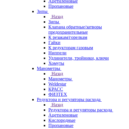
Ацетиленовые
Пропановые
Зипы
Назад
Зипы
Клапана обратные/затворы
предохранительные
К резакам/горелкам
Гайки
К редукторам газовым
Ниппели
Удлинители, тройники, ключи
Хомуты
Манометры
Назад
Манометры
Weldestar
КРАСС
ФИЗТЕХ
Редуктора и регуляторы расхода
Назад
Редуктора и регуляторы расхода
Ацетиленовые
Кислородные
Пропановые