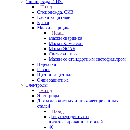
Спецодежда, СИЗ
Назад
Спецодежда, СИЗ
Каски защитные
Краги
Маски сварщика
Назад
Маски сварщика
Маски Хамелеон
Маски ЭСАБ
Светофильтры
Маски со стандартным светофильтром
Перчатки
Разное
Щитки защитные
Очки защитные
Электроды
Назад
Электроды
Для углеродистых и низколегированных
сталей
Назад
Для углеродистых и
низколегированных сталей
46