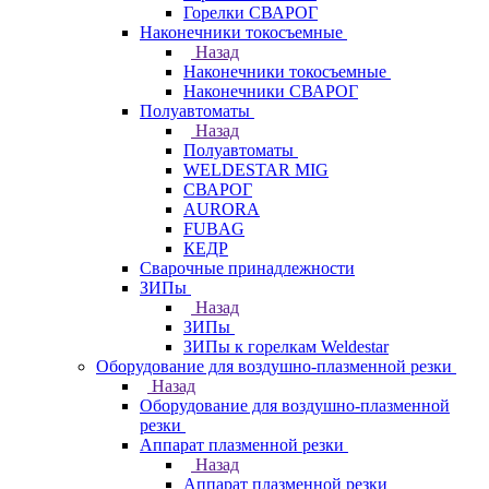
Горелки СВАРОГ
Наконечники токосъемные
Назад
Наконечники токосъемные
Наконечники СВАРОГ
Полуавтоматы
Назад
Полуавтоматы
WELDESTAR MIG
СВАРОГ
AURORA
FUBAG
КЕДР
Сварочные принадлежности
ЗИПы
Назад
ЗИПы
ЗИПы к горелкам Weldestar
Оборудование для воздушно-плазменной резки
Назад
Оборудование для воздушно-плазменной
резки
Аппарат плазменной резки
Назад
Аппарат плазменной резки