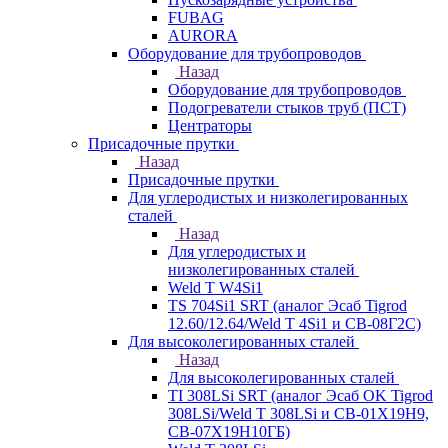
FUBAG
AURORA
Оборудование для трубопроводов
Назад
Оборудование для трубопроводов
Подогреватели стыков труб (ПСТ)
Центраторы
Присадочные прутки
Назад
Присадочные прутки
Для углеродистых и низколегированных
сталей
Назад
Для углеродистых и
низколегированных сталей
Weld T W4Si1
TS 704Si1 SRT (аналог Эсаб Tigrod
12.60/12.64/Weld T 4Si1 и СВ-08Г2С)
Для высоколегированных сталей
Назад
Для высоколегированных сталей
TI 308LSi SRT (аналог Эсаб OK Tigrod
308LSi/Weld T 308LSi и СВ-01Х19Н9,
СВ-07Х19Н10ГБ)