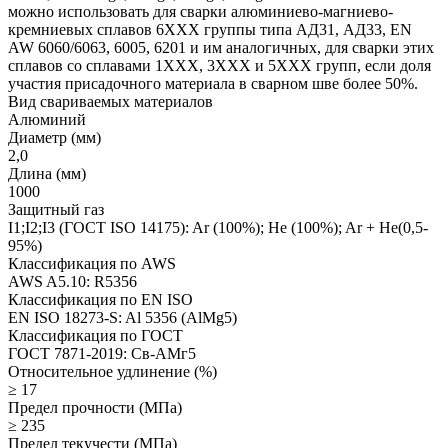
можно использовать для сварки алюминиево-магниево-
кремниевых сплавов 6ХХХ группы типа АД31, АД33, EN
AW 6060/6063, 6005, 6201 и им аналогичных, для сварки этих
сплавов со сплавами 1ХХХ, 3ХХХ и 5ХХХ групп, если доля
участия присадочного материала в сварном шве более 50%.
Вид свариваемых материалов
Алюминий
Диаметр (мм)
2,0
Длина (мм)
1000
Защитный газ
I1;I2;I3 (ГОСТ ISO 14175): Ar (100%); He (100%); Ar + He(0,5-
95%)
Классификация по AWS
AWS A5.10: R5356
Классификация по EN ISO
EN ISO 18273-S: Al 5356 (AlMg5)
Классификация по ГОСТ
ГОСТ 7871-2019: Св-АМг5
Относительное удлинение (%)
≥ 17
Предел прочности (МПа)
≥ 235
Предел текучести (МПа)