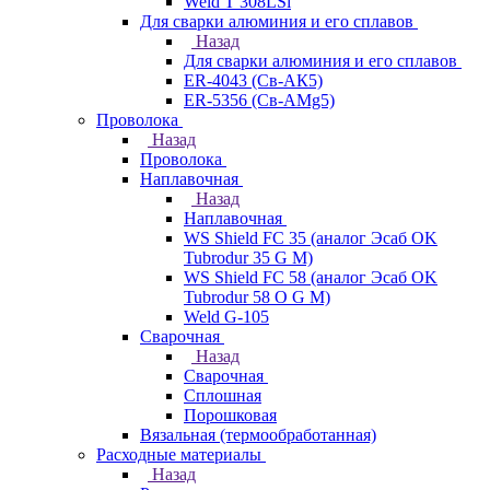
Weld T 308LSi
Для сварки алюминия и его сплавов
Назад
Для сварки алюминия и его сплавов
ER-4043 (Св-АК5)
ER-5356 (Св-АМg5)
Проволока
Назад
Проволока
Наплавочная
Назад
Наплавочная
WS Shield FC 35 (аналог Эсаб OK
Tubrodur 35 G M)
WS Shield FC 58 (аналог Эсаб OK
Tubrodur 58 O G M)
Weld G-105
Сварочная
Назад
Сварочная
Сплошная
Порошковая
Вязальная (термообработанная)
Расходные материалы
Назад