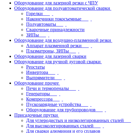
Оборудование для лазерной резки с ЧПУ
Оборудование для полуавтоматической сварки
Горелки
Наконечники токосъемные
Полуавтоматы
Сварочные принадлежности
ЗИПы
Оборудование для воздушно-плазменной резки
Аппарат плазменной резки
Плазматроны, ЗИПы
Оборудование для лазерной сварки
Оборудование для ручной дуговой сварки
Реостаты
Инвертора
Выпрямители
Оборудование прочее
Печи и термопеналы
Генераторы
Компрессора
Пускозарядные устройства
Оборудование для трубопроводов
Присадочные прутки
Для углеродистых и низколегированных сталей
Для высоколегированных сталей
Для сварки алюминия и его сплавов