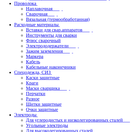
Проволока
Наплавочная
Сварочная
Вязальная (термообработанная)
Расходные материалы
Вставки для свар.аппаратов
Инструменты для сварки
Флюс сварочный
Электрододержатели
Зажим заземления
Маркера
Кабель
Кабельные наконечники
Спецодежда, СИЗ
Каски защитные
Краги
Маски сварщика
Перчатки
Разное
Щитки защитные
Очки защитные
Электроды
Для углеродистых и низколегированных сталей
Угольные электроды
Для высоколегированных сталей