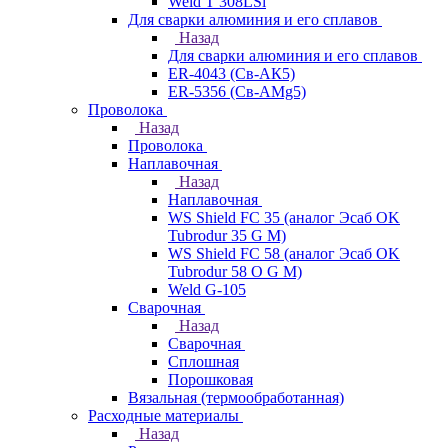
Weld T 308LSi
Для сварки алюминия и его сплавов
Назад
Для сварки алюминия и его сплавов
ER-4043 (Св-АК5)
ER-5356 (Св-АМg5)
Проволока
Назад
Проволока
Наплавочная
Назад
Наплавочная
WS Shield FC 35 (аналог Эсаб OK
Tubrodur 35 G M)
WS Shield FC 58 (аналог Эсаб OK
Tubrodur 58 O G M)
Weld G-105
Сварочная
Назад
Сварочная
Сплошная
Порошковая
Вязальная (термообработанная)
Расходные материалы
Назад