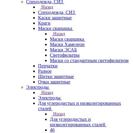
Спецодежда, СИЗ
Назад
Спецодежда, СИЗ
Каски защитные
Краги
Маски сварщика
Назад
Маски сварщика
Маски Хамелеон
Маски ЭСАБ
Светофильтры
Маски со стандартным светофильтром
Перчатки
Разное
Щитки защитные
Очки защитные
Электроды
Назад
Электроды
Для углеродистых и низколегированных
сталей
Назад
Для углеродистых и
низколегированных сталей
46