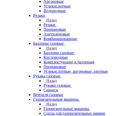
Аргоновые
Углекислотные
Водородные
Резаки
Назад
Резаки
Пропановые
Ацетиленовые
Комбинированные
Баллоны газовые
Назад
Баллоны газовые
Кислородные
Комплектующие к баллонам
Пропановые
Углекислотные, аргоновые, азотные
Рукава газовые
Назад
Рукава газовые
Саранск
Вентиля газовые
Газорезательные машины
Назад
Газорезательные машины
Сопла для газорезательных машин