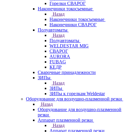
Горелки СВАРОГ
Наконечники токосъемные
Назад
Наконечники токосъемные
Наконечники СВАРОГ
Полуавтоматы
Назад
Полуавтоматы
WELDESTAR MIG
СВАРОГ
AURORA
FUBAG
КЕДР
Сварочные принадлежности
ЗИПы
Назад
ЗИПы
ЗИПы к горелкам Weldestar
Оборудование для воздушно-плазменной резки
Назад
Оборудование для воздушно-плазменной
резки
Аппарат плазменной резки
Назад
Аппарат плазменной резки