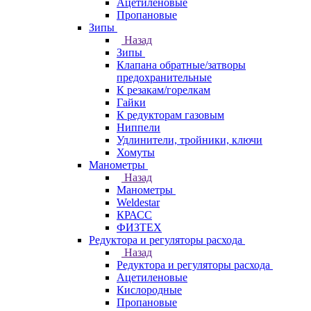
Ацетиленовые
Пропановые
Зипы
Назад
Зипы
Клапана обратные/затворы
предохранительные
К резакам/горелкам
Гайки
К редукторам газовым
Ниппели
Удлинители, тройники, ключи
Хомуты
Манометры
Назад
Манометры
Weldestar
КРАСС
ФИЗТЕХ
Редуктора и регуляторы расхода
Назад
Редуктора и регуляторы расхода
Ацетиленовые
Кислородные
Пропановые