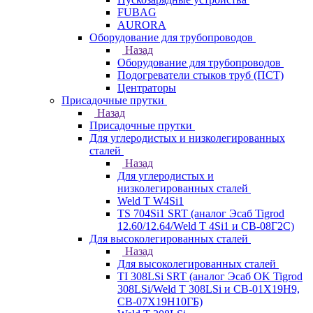
FUBAG
AURORA
Оборудование для трубопроводов
Назад
Оборудование для трубопроводов
Подогреватели стыков труб (ПСТ)
Центраторы
Присадочные прутки
Назад
Присадочные прутки
Для углеродистых и низколегированных
сталей
Назад
Для углеродистых и
низколегированных сталей
Weld T W4Si1
TS 704Si1 SRT (аналог Эсаб Tigrod
12.60/12.64/Weld T 4Si1 и СВ-08Г2С)
Для высоколегированных сталей
Назад
Для высоколегированных сталей
TI 308LSi SRT (аналог Эсаб OK Tigrod
308LSi/Weld T 308LSi и СВ-01Х19Н9,
СВ-07Х19Н10ГБ)