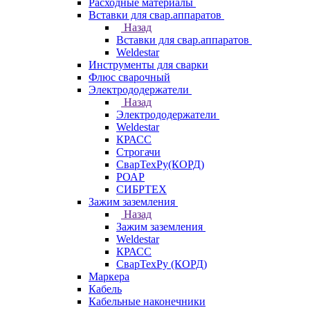
Расходные материалы
Вставки для свар.аппаратов
Назад
Вставки для свар.аппаратов
Weldestar
Инструменты для сварки
Флюс сварочный
Электрододержатели
Назад
Электрододержатели
Weldestar
КРАСС
Строгачи
СварТехРу(КОРД)
РОАР
СИБРТЕХ
Зажим заземления
Назад
Зажим заземления
Weldestar
КРАСС
СварТехРу (КОРД)
Маркера
Кабель
Кабельные наконечники