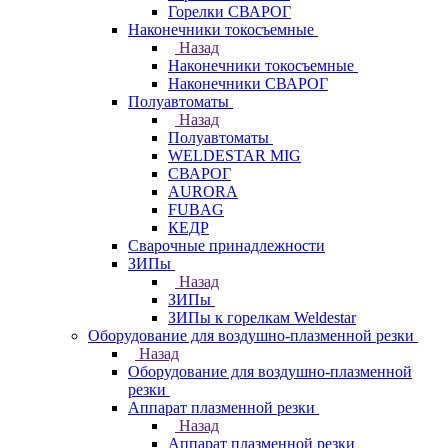
Горелки СВАРОГ
Наконечники токосъемные
Назад
Наконечники токосъемные
Наконечники СВАРОГ
Полуавтоматы
Назад
Полуавтоматы
WELDESTAR MIG
СВАРОГ
AURORA
FUBAG
КЕДР
Сварочные принадлежности
ЗИПы
Назад
ЗИПы
ЗИПы к горелкам Weldestar
Оборудование для воздушно-плазменной резки
Назад
Оборудование для воздушно-плазменной
резки
Аппарат плазменной резки
Назад
Аппарат плазменной резки