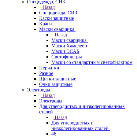
Спецодежда, СИЗ
Назад
Спецодежда, СИЗ
Каски защитные
Краги
Маски сварщика
Назад
Маски сварщика
Маски Хамелеон
Маски ЭСАБ
Светофильтры
Маски со стандартным светофильтром
Перчатки
Разное
Щитки защитные
Очки защитные
Электроды
Назад
Электроды
Для углеродистых и низколегированных
сталей
Назад
Для углеродистых и
низколегированных сталей
46