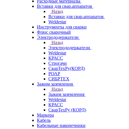
Расходные материалы
Вставки для свар.аппаратов
Назад
Вставки для свар.аппаратов
Weldestar
Инструменты для сварки
Флюс сварочный
Электрододержатели
Назад
Электрододержатели
Weldestar
КРАСС
Строгачи
СварТехРу(КОРД)
РОАР
СИБРТЕХ
Зажим заземления
Назад
Зажим заземления
Weldestar
КРАСС
СварТехРу (КОРД)
Маркера
Кабель
Кабельные наконечники