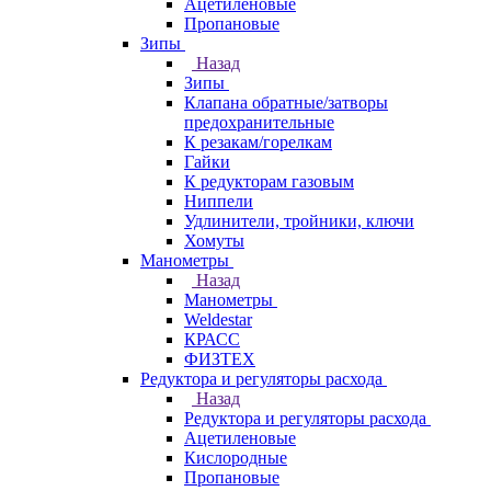
Ацетиленовые
Пропановые
Зипы
Назад
Зипы
Клапана обратные/затворы
предохранительные
К резакам/горелкам
Гайки
К редукторам газовым
Ниппели
Удлинители, тройники, ключи
Хомуты
Манометры
Назад
Манометры
Weldestar
КРАСС
ФИЗТЕХ
Редуктора и регуляторы расхода
Назад
Редуктора и регуляторы расхода
Ацетиленовые
Кислородные
Пропановые