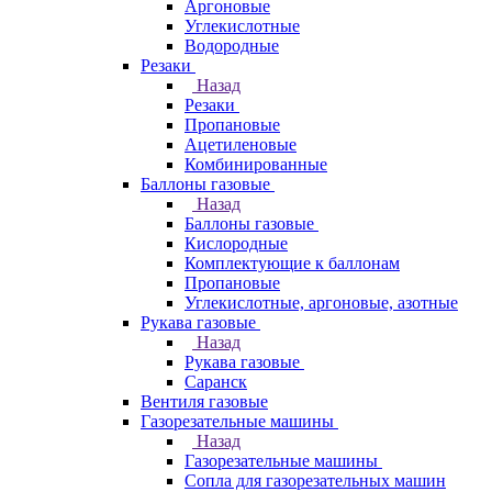
Аргоновые
Углекислотные
Водородные
Резаки
Назад
Резаки
Пропановые
Ацетиленовые
Комбинированные
Баллоны газовые
Назад
Баллоны газовые
Кислородные
Комплектующие к баллонам
Пропановые
Углекислотные, аргоновые, азотные
Рукава газовые
Назад
Рукава газовые
Саранск
Вентиля газовые
Газорезательные машины
Назад
Газорезательные машины
Сопла для газорезательных машин