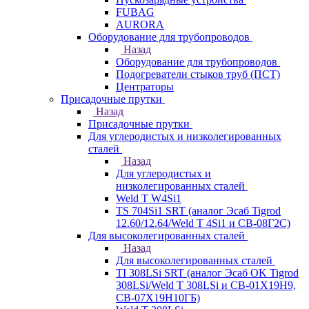
FUBAG
AURORA
Оборудование для трубопроводов
Назад
Оборудование для трубопроводов
Подогреватели стыков труб (ПСТ)
Центраторы
Присадочные прутки
Назад
Присадочные прутки
Для углеродистых и низколегированных
сталей
Назад
Для углеродистых и
низколегированных сталей
Weld T W4Si1
TS 704Si1 SRT (аналог Эсаб Tigrod
12.60/12.64/Weld T 4Si1 и СВ-08Г2С)
Для высоколегированных сталей
Назад
Для высоколегированных сталей
TI 308LSi SRT (аналог Эсаб OK Tigrod
308LSi/Weld T 308LSi и СВ-01Х19Н9,
СВ-07Х19Н10ГБ)