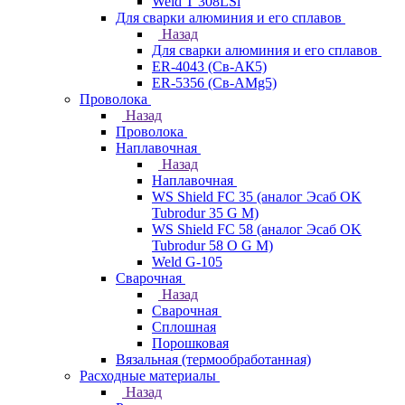
Weld T 308LSi
Для сварки алюминия и его сплавов
Назад
Для сварки алюминия и его сплавов
ER-4043 (Св-АК5)
ER-5356 (Св-АМg5)
Проволока
Назад
Проволока
Наплавочная
Назад
Наплавочная
WS Shield FC 35 (аналог Эсаб OK
Tubrodur 35 G M)
WS Shield FC 58 (аналог Эсаб OK
Tubrodur 58 O G M)
Weld G-105
Сварочная
Назад
Сварочная
Сплошная
Порошковая
Вязальная (термообработанная)
Расходные материалы
Назад