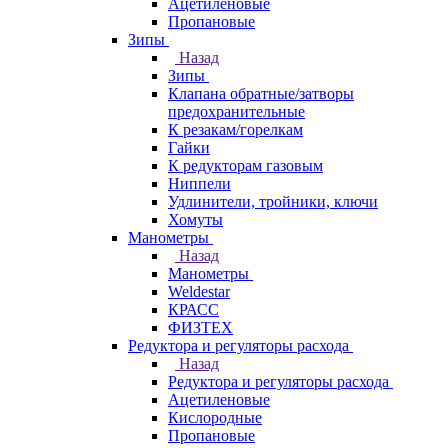
Ацетиленовые
Пропановые
Зипы
Назад
Зипы
Клапана обратные/затворы
предохранительные
К резакам/горелкам
Гайки
К редукторам газовым
Ниппели
Удлинители, тройники, ключи
Хомуты
Манометры
Назад
Манометры
Weldestar
КРАСС
ФИЗТЕХ
Редуктора и регуляторы расхода
Назад
Редуктора и регуляторы расхода
Ацетиленовые
Кислородные
Пропановые