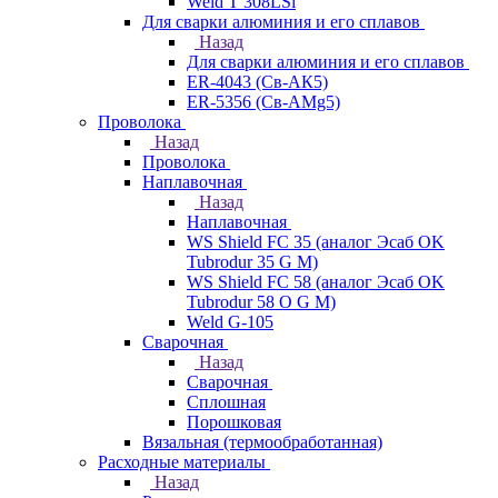
Weld T 308LSi
Для сварки алюминия и его сплавов
Назад
Для сварки алюминия и его сплавов
ER-4043 (Св-АК5)
ER-5356 (Св-АМg5)
Проволока
Назад
Проволока
Наплавочная
Назад
Наплавочная
WS Shield FC 35 (аналог Эсаб OK
Tubrodur 35 G M)
WS Shield FC 58 (аналог Эсаб OK
Tubrodur 58 O G M)
Weld G-105
Сварочная
Назад
Сварочная
Сплошная
Порошковая
Вязальная (термообработанная)
Расходные материалы
Назад