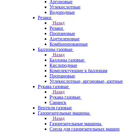
Аргоновые
Углекислотные
Водородные
Резаки
Назад
Резаки
Пропановые
Ацетиленовые
Комбинированные
Баллоны газовые
Назад
Баллоны газовые
Кислородные
Комплектующие к баллонам
Пропановые
Углекислотные, аргоновые, азотные
Рукава газовые
Назад
Рукава газовые
Саранск
Вентиля газовые
Газорезательные машины
Назад
Газорезательные машины
Сопла для газорезательных машин