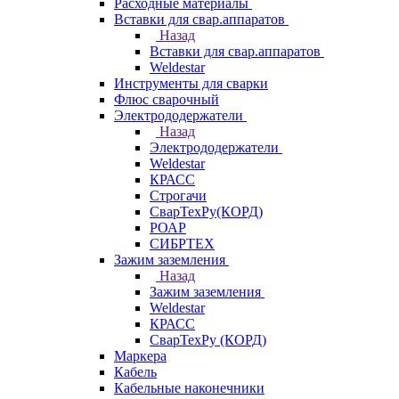
Расходные материалы
Вставки для свар.аппаратов
Назад
Вставки для свар.аппаратов
Weldestar
Инструменты для сварки
Флюс сварочный
Электрододержатели
Назад
Электрододержатели
Weldestar
КРАСС
Строгачи
СварТехРу(КОРД)
РОАР
СИБРТЕХ
Зажим заземления
Назад
Зажим заземления
Weldestar
КРАСС
СварТехРу (КОРД)
Маркера
Кабель
Кабельные наконечники