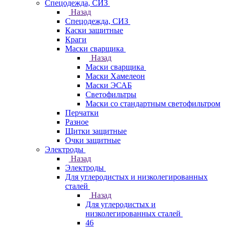
Спецодежда, СИЗ
Назад
Спецодежда, СИЗ
Каски защитные
Краги
Маски сварщика
Назад
Маски сварщика
Маски Хамелеон
Маски ЭСАБ
Светофильтры
Маски со стандартным светофильтром
Перчатки
Разное
Щитки защитные
Очки защитные
Электроды
Назад
Электроды
Для углеродистых и низколегированных
сталей
Назад
Для углеродистых и
низколегированных сталей
46