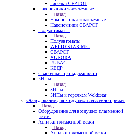
Горелки СВАРОГ
Наконечники токосъемные
Назад
Наконечники токосъемные
Наконечники СВАРОГ
Полуавтоматы
Назад
Полуавтоматы
WELDESTAR MIG
СВАРОГ
AURORA
FUBAG
КЕДР
Сварочные принадлежности
ЗИПы
Назад
ЗИПы
ЗИПы к горелкам Weldestar
Оборудование для воздушно-плазменной резки
Назад
Оборудование для воздушно-плазменной
резки
Аппарат плазменной резки
Назад
Аппарат плазменной резки