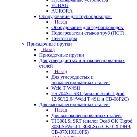
FUBAG
AURORA
Оборудование для трубопроводов
Назад
Оборудование для трубопроводов
Подогреватели стыков труб (ПСТ)
Центраторы
Присадочные прутки
Назад
Присадочные прутки
Для углеродистых и низколегированных
сталей
Назад
Для углеродистых и
низколегированных сталей
Weld T W4Si1
TS 704Si1 SRT (аналог Эсаб Tigrod
12.60/12.64/Weld T 4Si1 и СВ-08Г2С)
Для высоколегированных сталей
Назад
Для высоколегированных сталей
TI 308LSi SRT (аналог Эсаб OK Tigrod
308LSi/Weld T 308LSi и СВ-01Х19Н9,
СВ-07Х19Н10ГБ)