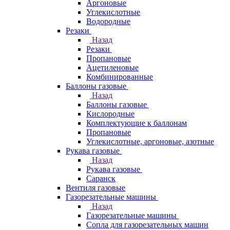
Аргоновые
Углекислотные
Водородные
Резаки
Назад
Резаки
Пропановые
Ацетиленовые
Комбинированные
Баллоны газовые
Назад
Баллоны газовые
Кислородные
Комплектующие к баллонам
Пропановые
Углекислотные, аргоновые, азотные
Рукава газовые
Назад
Рукава газовые
Саранск
Вентиля газовые
Газорезательные машины
Назад
Газорезательные машины
Сопла для газорезательных машин