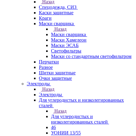
Назад
Спецодежда, СИЗ
Каски защитные
Краги
Маски сварщика
Назад
Маски сварщика
Маски Хамелеон
Маски ЭСАБ
Светофильтры
Маски со стандартным светофильтром
Перчатки
Разное
Щитки защитные
Очки защитные
Электроды
Назад
Электроды
Для углеродистых и низколегированных
сталей
Назад
Для углеродистых и
низколегированных сталей
46
УОНИИ 13/55