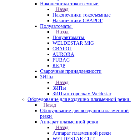
Наконечники токосъемные
Назад
Наконечники токосъемные
Наконечники СВАРОГ
Полуавтоматы
Назад
Полуавтоматы
WELDESTAR MIG
СВАРОГ
AURORA
FUBAG
КЕДР
Сварочные принадлежности
ЗИПы
Назад
ЗИПы
ЗИПы к горелкам Weldestar
Оборудование для воздушно-плазменной резки
Назад
Оборудование для воздушно-плазменной
резки
Аппарат плазменной резки
Назад
Аппарат плазменной резки
WELDESTAR CUT