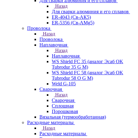
Для сварки алюминия и его сплавов
Назад
Для сварки алюминия и его сплавов
ER-4043 (Св-АК5)
ER-5356 (Св-АМg5)
Проволока
Назад
Проволока
Наплавочная
Назад
Наплавочная
WS Shield FC 35 (аналог Эсаб OK
Tubrodur 35 G M)
WS Shield FC 58 (аналог Эсаб OK
Tubrodur 58 O G M)
Weld G-105
Сварочная
Назад
Сварочная
Сплошная
Порошковая
Вязальная (термообработанная)
Расходные материалы
Назад
Расходные материалы