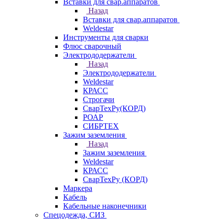
Вставки для свар.аппаратов
Назад
Вставки для свар.аппаратов
Weldestar
Инструменты для сварки
Флюс сварочный
Электрододержатели
Назад
Электрододержатели
Weldestar
КРАСС
Строгачи
СварТехРу(КОРД)
РОАР
СИБРТЕХ
Зажим заземления
Назад
Зажим заземления
Weldestar
КРАСС
СварТехРу (КОРД)
Маркера
Кабель
Кабельные наконечники
Спецодежда, СИЗ