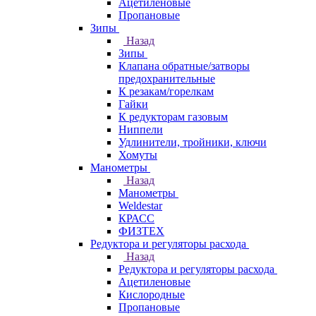
Ацетиленовые
Пропановые
Зипы
Назад
Зипы
Клапана обратные/затворы
предохранительные
К резакам/горелкам
Гайки
К редукторам газовым
Ниппели
Удлинители, тройники, ключи
Хомуты
Манометры
Назад
Манометры
Weldestar
КРАСС
ФИЗТЕХ
Редуктора и регуляторы расхода
Назад
Редуктора и регуляторы расхода
Ацетиленовые
Кислородные
Пропановые