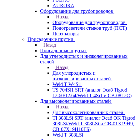
AURORA
Оборудование для трубопроводов
Назад
Оборудование для трубопроводов
Подогреватели стыков труб (ПСТ)
Центраторы
Присадочные прутки
Назад
Присадочные прутки
Для углеродистых и низколегированных
сталей
Назад
Для углеродистых и
низколегированных сталей
Weld T W4Si1
TS 704Si1 SRT (аналог Эсаб Tigrod
12.60/12.64/Weld T 4Si1 и СВ-08Г2С)
Для высоколегированных сталей
Назад
Для высоколегированных сталей
TI 308LSi SRT (аналог Эсаб OK Tigrod
308LSi/Weld T 308LSi и СВ-01Х19Н9,
СВ-07Х19Н10ГБ)
Weld T 308LSi