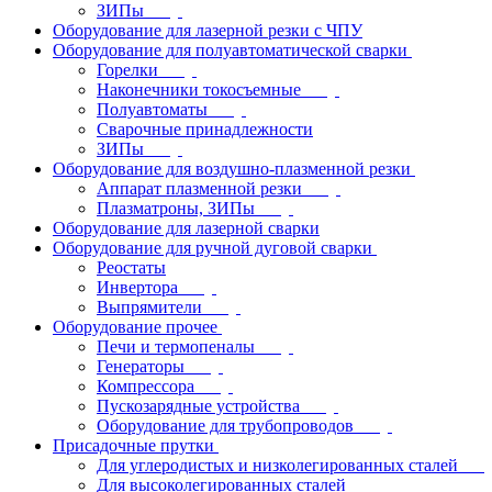
ЗИПы
Оборудование для лазерной резки с ЧПУ
Оборудование для полуавтоматической сварки
Горелки
Наконечники токосъемные
Полуавтоматы
Сварочные принадлежности
ЗИПы
Оборудование для воздушно-плазменной резки
Аппарат плазменной резки
Плазматроны, ЗИПы
Оборудование для лазерной сварки
Оборудование для ручной дуговой сварки
Реостаты
Инвертора
Выпрямители
Оборудование прочее
Печи и термопеналы
Генераторы
Компрессора
Пускозарядные устройства
Оборудование для трубопроводов
Присадочные прутки
Для углеродистых и низколегированных сталей
Для высоколегированных сталей