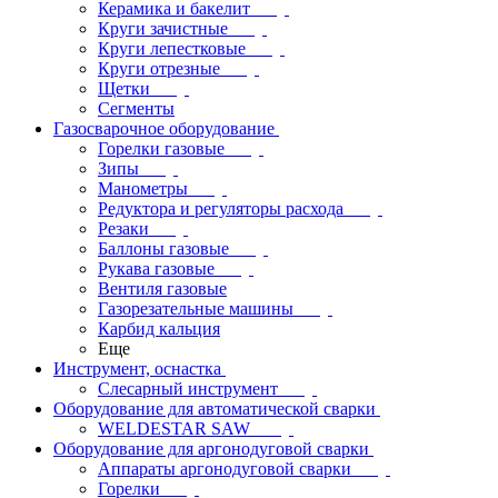
Керамика и бакелит
Круги зачистные
Круги лепестковые
Круги отрезные
Щетки
Сегменты
Газосварочное оборудование
Горелки газовые
Зипы
Манометры
Редуктора и регуляторы расхода
Резаки
Баллоны газовые
Рукава газовые
Вентиля газовые
Газорезательные машины
Карбид кальция
Еще
Инструмент, оснастка
Слесарный инструмент
Оборудование для автоматической сварки
WELDESTAR SAW
Оборудование для аргонодуговой сварки
Аппараты аргонодуговой сварки
Горелки