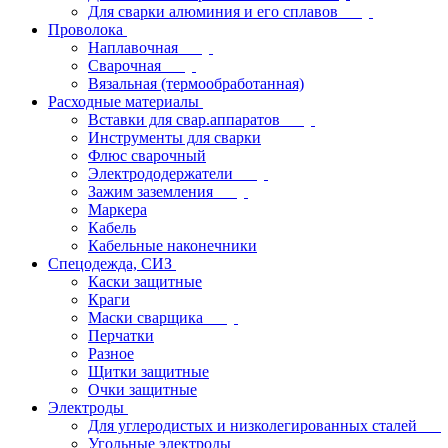
Для сварки алюминия и его сплавов
Проволока
Наплавочная
Сварочная
Вязальная (термообработанная)
Расходные материалы
Вставки для свар.аппаратов
Инструменты для сварки
Флюс сварочный
Электрододержатели
Зажим заземления
Маркера
Кабель
Кабельные наконечники
Спецодежда, СИЗ
Каски защитные
Краги
Маски сварщика
Перчатки
Разное
Щитки защитные
Очки защитные
Электроды
Для углеродистых и низколегированных сталей
Угольные электроды