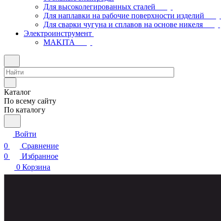
Для высоколегированных сталей
Для наплавки на рабочие поверхности изделий
Для сварки чугуна и сплавов на основе никеля
Электроинструмент
МAKITA
Каталог
По всему сайту
По каталогу
Войти
0
Сравнение
0
Избранное
0
Корзина