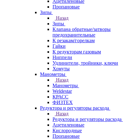
Ацетиленовые
Пропановые
Зипы
Назад
Зипы
Клапана обратные/затворы
предохранительные
К резакам/горелкам
Гайки
К редукторам газовым
Ниппели
Удлинители, тройники, ключи
Хомуты
Манометры
Назад
Манометры
Weldestar
КРАСС
ФИЗТЕХ
Редуктора и регуляторы расхода
Назад
Редуктора и регуляторы расхода
Ацетиленовые
Кислородные
Пропановые