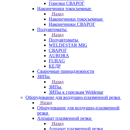
Горелки СВАРОГ
Наконечники токосъемные
Назад
Наконечники токосъемные
Наконечники СВАРОГ
Полуавтоматы
Назад
Полуавтоматы
WELDESTAR MIG
СВАРОГ
AURORA
FUBAG
КЕДР
Сварочные принадлежности
ЗИПы
Назад
ЗИПы
ЗИПы к горелкам Weldestar
Оборудование для воздушно-плазменной резки
Назад
Оборудование для воздушно-плазменной
резки
Аппарат плазменной резки
Назад
Аппарат плазменной резки