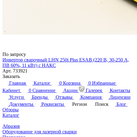
По запросу
Инвертор сварочный LHN 250i Plus ESAB (220 В, 30-250 А,
ПВ 60%, 11 кВт) c НАКС
Арт.
733921
Заказать
Главная
Каталог
0
Корзина
0
Избранные
Кабинет
0
Сравнение
Акции
Галерея
Контакты
Услуги
Бренды
Отзывы
Компания
Лицензии
Документы
Реквизиты
Регион
Поиск
Блог
Обзоры
Каталог
Абразив
Оборудование для лазерной сварки