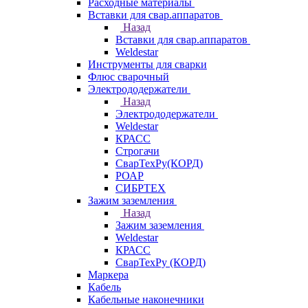
Расходные материалы
Вставки для свар.аппаратов
Назад
Вставки для свар.аппаратов
Weldestar
Инструменты для сварки
Флюс сварочный
Электрододержатели
Назад
Электрододержатели
Weldestar
КРАСС
Строгачи
СварТехРу(КОРД)
РОАР
СИБРТЕХ
Зажим заземления
Назад
Зажим заземления
Weldestar
КРАСС
СварТехРу (КОРД)
Маркера
Кабель
Кабельные наконечники