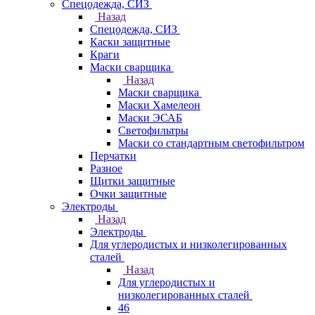
Спецодежда, СИЗ
Назад
Спецодежда, СИЗ
Каски защитные
Краги
Маски сварщика
Назад
Маски сварщика
Маски Хамелеон
Маски ЭСАБ
Светофильтры
Маски со стандартным светофильтром
Перчатки
Разное
Щитки защитные
Очки защитные
Электроды
Назад
Электроды
Для углеродистых и низколегированных
сталей
Назад
Для углеродистых и
низколегированных сталей
46