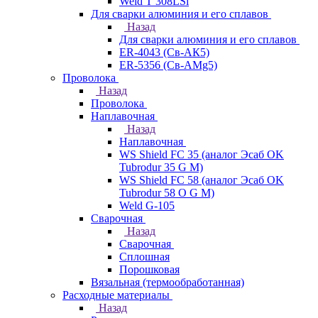
Weld T 308LSi
Для сварки алюминия и его сплавов
Назад
Для сварки алюминия и его сплавов
ER-4043 (Св-АК5)
ER-5356 (Св-АМg5)
Проволока
Назад
Проволока
Наплавочная
Назад
Наплавочная
WS Shield FC 35 (аналог Эсаб OK
Tubrodur 35 G M)
WS Shield FC 58 (аналог Эсаб OK
Tubrodur 58 O G M)
Weld G-105
Сварочная
Назад
Сварочная
Сплошная
Порошковая
Вязальная (термообработанная)
Расходные материалы
Назад