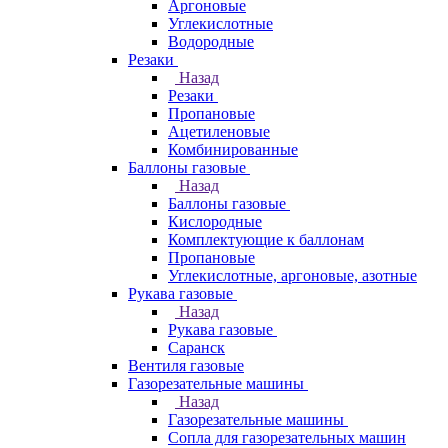
Аргоновые
Углекислотные
Водородные
Резаки
Назад
Резаки
Пропановые
Ацетиленовые
Комбинированные
Баллоны газовые
Назад
Баллоны газовые
Кислородные
Комплектующие к баллонам
Пропановые
Углекислотные, аргоновые, азотные
Рукава газовые
Назад
Рукава газовые
Саранск
Вентиля газовые
Газорезательные машины
Назад
Газорезательные машины
Сопла для газорезательных машин