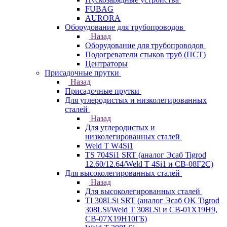
FUBAG
AURORA
Оборудование для трубопроводов
Назад
Оборудование для трубопроводов
Подогреватели стыков труб (ПСТ)
Центраторы
Присадочные прутки
Назад
Присадочные прутки
Для углеродистых и низколегированных
сталей
Назад
Для углеродистых и
низколегированных сталей
Weld T W4Si1
TS 704Si1 SRT (аналог Эсаб Tigrod
12.60/12.64/Weld T 4Si1 и СВ-08Г2С)
Для высоколегированных сталей
Назад
Для высоколегированных сталей
TI 308LSi SRT (аналог Эсаб OK Tigrod
308LSi/Weld T 308LSi и СВ-01Х19Н9,
СВ-07Х19Н10ГБ)