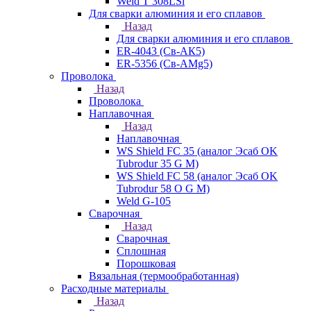
Weld T 308LSi
Для сварки алюминия и его сплавов
Назад
Для сварки алюминия и его сплавов
ER-4043 (Св-АК5)
ER-5356 (Св-АМg5)
Проволока
Назад
Проволока
Наплавочная
Назад
Наплавочная
WS Shield FC 35 (аналог Эсаб OK
Tubrodur 35 G M)
WS Shield FC 58 (аналог Эсаб OK
Tubrodur 58 O G M)
Weld G-105
Сварочная
Назад
Сварочная
Сплошная
Порошковая
Вязальная (термообработанная)
Расходные материалы
Назад