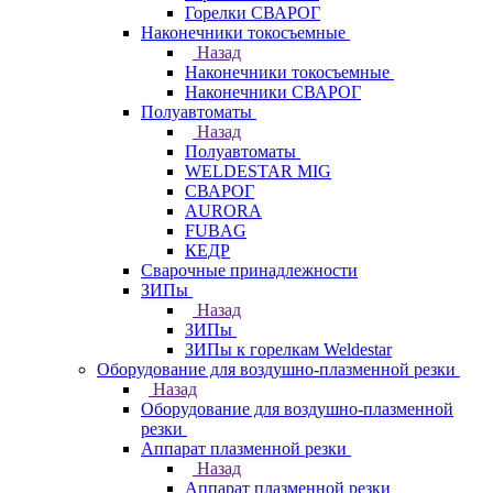
Горелки СВАРОГ
Наконечники токосъемные
Назад
Наконечники токосъемные
Наконечники СВАРОГ
Полуавтоматы
Назад
Полуавтоматы
WELDESTAR MIG
СВАРОГ
AURORA
FUBAG
КЕДР
Сварочные принадлежности
ЗИПы
Назад
ЗИПы
ЗИПы к горелкам Weldestar
Оборудование для воздушно-плазменной резки
Назад
Оборудование для воздушно-плазменной
резки
Аппарат плазменной резки
Назад
Аппарат плазменной резки