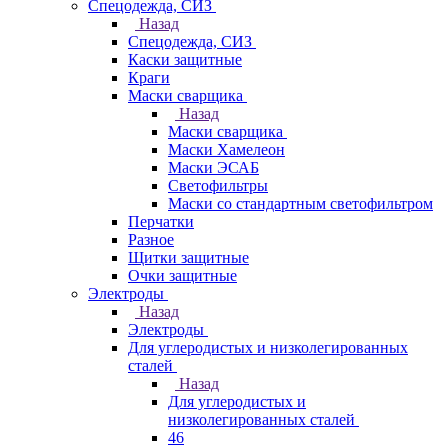
Спецодежда, СИЗ
Назад
Спецодежда, СИЗ
Каски защитные
Краги
Маски сварщика
Назад
Маски сварщика
Маски Хамелеон
Маски ЭСАБ
Светофильтры
Маски со стандартным светофильтром
Перчатки
Разное
Щитки защитные
Очки защитные
Электроды
Назад
Электроды
Для углеродистых и низколегированных
сталей
Назад
Для углеродистых и
низколегированных сталей
46