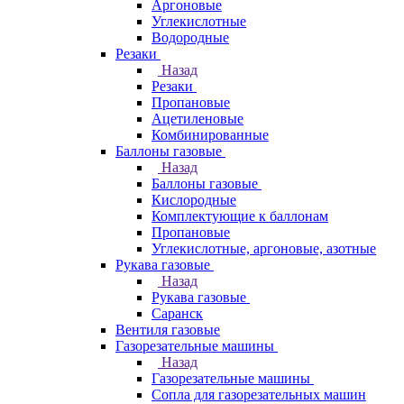
Аргоновые
Углекислотные
Водородные
Резаки
Назад
Резаки
Пропановые
Ацетиленовые
Комбинированные
Баллоны газовые
Назад
Баллоны газовые
Кислородные
Комплектующие к баллонам
Пропановые
Углекислотные, аргоновые, азотные
Рукава газовые
Назад
Рукава газовые
Саранск
Вентиля газовые
Газорезательные машины
Назад
Газорезательные машины
Сопла для газорезательных машин