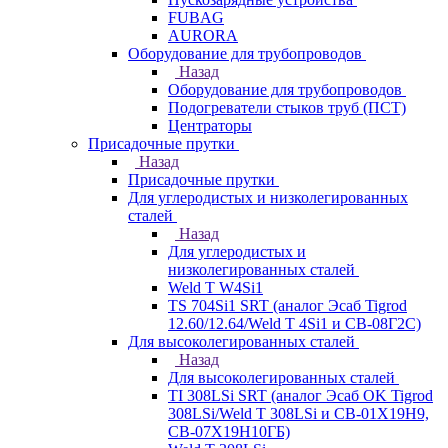
FUBAG
AURORA
Оборудование для трубопроводов
Назад
Оборудование для трубопроводов
Подогреватели стыков труб (ПСТ)
Центраторы
Присадочные прутки
Назад
Присадочные прутки
Для углеродистых и низколегированных
сталей
Назад
Для углеродистых и
низколегированных сталей
Weld T W4Si1
TS 704Si1 SRT (аналог Эсаб Tigrod
12.60/12.64/Weld T 4Si1 и СВ-08Г2С)
Для высоколегированных сталей
Назад
Для высоколегированных сталей
TI 308LSi SRT (аналог Эсаб OK Tigrod
308LSi/Weld T 308LSi и СВ-01Х19Н9,
СВ-07Х19Н10ГБ)