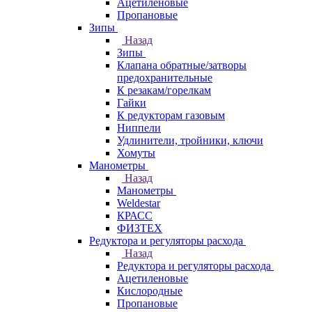
Ацетиленовые
Пропановые
Зипы
Назад
Зипы
Клапана обратные/затворы
предохранительные
К резакам/горелкам
Гайки
К редукторам газовым
Ниппели
Удлинители, тройники, ключи
Хомуты
Манометры
Назад
Манометры
Weldestar
КРАСС
ФИЗТЕХ
Редуктора и регуляторы расхода
Назад
Редуктора и регуляторы расхода
Ацетиленовые
Кислородные
Пропановые