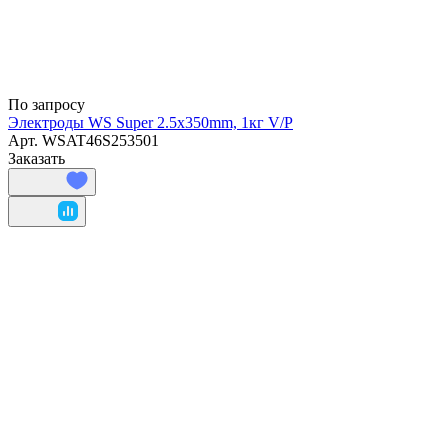
По запросу
Электроды WS Super 2.5х350mm, 1кг V/P
Арт.
WSAT46S253501
Заказать