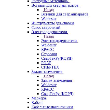
Расходные материалы
Вставки для свар.аппаратов
Назад
Вставки для свар.аппаратов
Weldestar
Инструменты для сварки
Флюс сварочный
Электрододержатели
Назад
Электрододержатели
Weldestar
КРАСС
Строгачи
СварТехРу(КОРД)
РОАР
СИБРТЕХ
Зажим заземления
Назад
Зажим заземления
Weldestar
КРАСС
СварТехРу (КОРД)
Маркера
Кабель
Кабельные наконечники