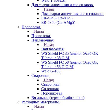
Weld T 308LSi
Для сварки алюминия и его сплавов
Назад
Для сварки алюминия и его сплавов
ER-4043 (Св-АК5)
ER-5356 (Св-АМg5)
Проволока
Назад
Проволока
Наплавочная
Назад
Наплавочная
WS Shield FC 35 (аналог Эсаб OK
Tubrodur 35 G M)
WS Shield FC 58 (аналог Эсаб OK
Tubrodur 58 O G M)
Weld G-105
Сварочная
Назад
Сварочная
Сплошная
Порошковая
Вязальная (термообработанная)
Расходные материалы
Назад