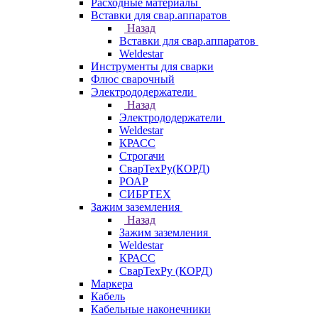
Расходные материалы
Вставки для свар.аппаратов
Назад
Вставки для свар.аппаратов
Weldestar
Инструменты для сварки
Флюс сварочный
Электрододержатели
Назад
Электрододержатели
Weldestar
КРАСС
Строгачи
СварТехРу(КОРД)
РОАР
СИБРТЕХ
Зажим заземления
Назад
Зажим заземления
Weldestar
КРАСС
СварТехРу (КОРД)
Маркера
Кабель
Кабельные наконечники