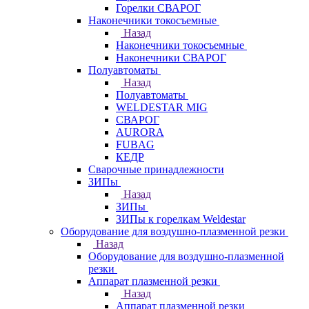
Горелки СВАРОГ
Наконечники токосъемные
Назад
Наконечники токосъемные
Наконечники СВАРОГ
Полуавтоматы
Назад
Полуавтоматы
WELDESTAR MIG
СВАРОГ
AURORA
FUBAG
КЕДР
Сварочные принадлежности
ЗИПы
Назад
ЗИПы
ЗИПы к горелкам Weldestar
Оборудование для воздушно-плазменной резки
Назад
Оборудование для воздушно-плазменной
резки
Аппарат плазменной резки
Назад
Аппарат плазменной резки