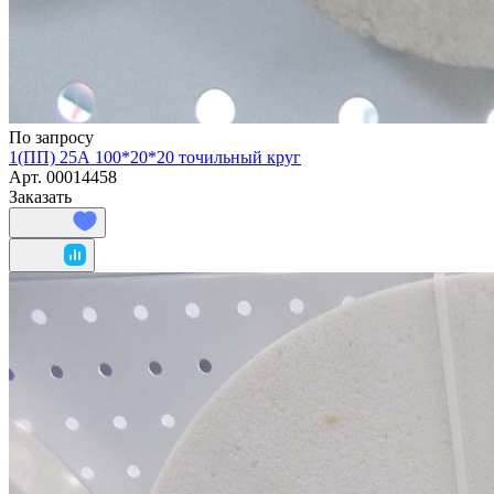
По запросу
1(ПП) 25А 100*20*20 точильный круг
Арт.
00014458
Заказать