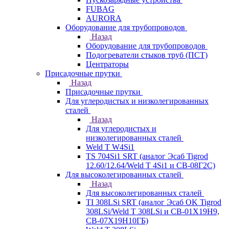
FUBAG
AURORA
Оборудование для трубопроводов
Назад
Оборудование для трубопроводов
Подогреватели стыков труб (ПСТ)
Центраторы
Присадочные прутки
Назад
Присадочные прутки
Для углеродистых и низколегированных
сталей
Назад
Для углеродистых и
низколегированных сталей
Weld T W4Si1
TS 704Si1 SRT (аналог Эсаб Tigrod
12.60/12.64/Weld T 4Si1 и СВ-08Г2С)
Для высоколегированных сталей
Назад
Для высоколегированных сталей
TI 308LSi SRT (аналог Эсаб OK Tigrod
308LSi/Weld T 308LSi и СВ-01Х19Н9,
СВ-07Х19Н10ГБ)