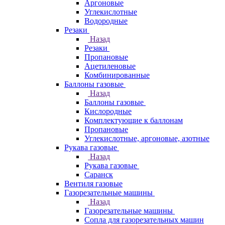
Аргоновые
Углекислотные
Водородные
Резаки
Назад
Резаки
Пропановые
Ацетиленовые
Комбинированные
Баллоны газовые
Назад
Баллоны газовые
Кислородные
Комплектующие к баллонам
Пропановые
Углекислотные, аргоновые, азотные
Рукава газовые
Назад
Рукава газовые
Саранск
Вентиля газовые
Газорезательные машины
Назад
Газорезательные машины
Сопла для газорезательных машин