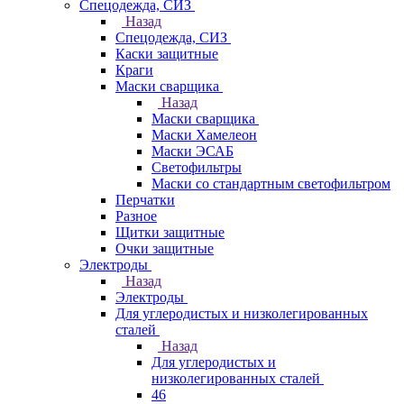
Спецодежда, СИЗ
Назад
Спецодежда, СИЗ
Каски защитные
Краги
Маски сварщика
Назад
Маски сварщика
Маски Хамелеон
Маски ЭСАБ
Светофильтры
Маски со стандартным светофильтром
Перчатки
Разное
Щитки защитные
Очки защитные
Электроды
Назад
Электроды
Для углеродистых и низколегированных
сталей
Назад
Для углеродистых и
низколегированных сталей
46