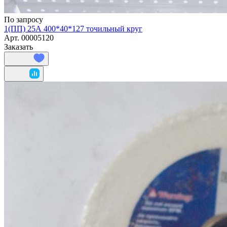
По запросу
1(ПП) 25А 400*40*127 точильный круг
Арт.
00005120
Заказать