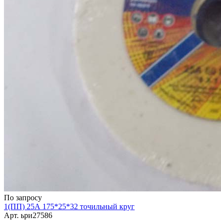
По запросу
1(ПП) 25А 175*25*32 точильный круг
Арт.
ьри27586