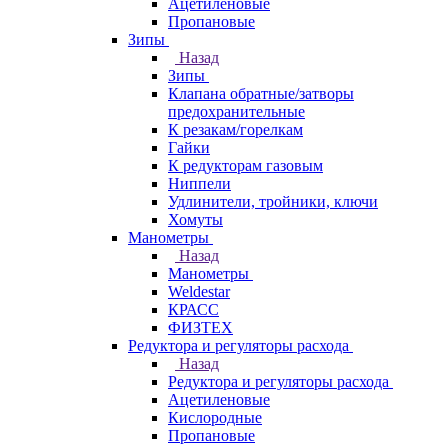
Ацетиленовые
Пропановые
Зипы
Назад
Зипы
Клапана обратные/затворы
предохранительные
К резакам/горелкам
Гайки
К редукторам газовым
Ниппели
Удлинители, тройники, ключи
Хомуты
Манометры
Назад
Манометры
Weldestar
КРАСС
ФИЗТЕХ
Редуктора и регуляторы расхода
Назад
Редуктора и регуляторы расхода
Ацетиленовые
Кислородные
Пропановые