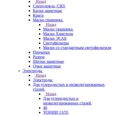
Назад
Спецодежда, СИЗ
Каски защитные
Краги
Маски сварщика
Назад
Маски сварщика
Маски Хамелеон
Маски ЭСАБ
Светофильтры
Маски со стандартным светофильтром
Перчатки
Разное
Щитки защитные
Очки защитные
Электроды
Назад
Электроды
Для углеродистых и низколегированных
сталей
Назад
Для углеродистых и
низколегированных сталей
46
УОНИИ 13/55