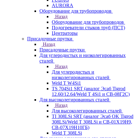
AURORA
Оборудование для трубопроводов
Назад
Оборудование для трубопроводов
Подогреватели стыков труб (ПСТ)
Центраторы
Присадочные прутки
Назад
Присадочные прутки
Для углеродистых и низколегированных
сталей
Назад
Для углеродистых и
низколегированных сталей
Weld T W4Si1
TS 704Si1 SRT (аналог Эсаб Tigrod
12.60/12.64/Weld T 4Si1 и СВ-08Г2С)
Для высоколегированных сталей
Назад
Для высоколегированных сталей
TI 308LSi SRT (аналог Эсаб OK Tigrod
308LSi/Weld T 308LSi и СВ-01Х19Н9,
СВ-07Х19Н10ГБ)
Weld T 308LSi