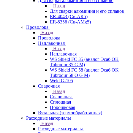
Для сварки алюминия и его сплавов
Назад
Для сварки алюминия и его сплавов
ER-4043 (Св-АК5)
ER-5356 (Св-АМg5)
Проволока
Назад
Проволока
Наплавочная
Назад
Наплавочная
WS Shield FC 35 (аналог Эсаб OK
Tubrodur 35 G M)
WS Shield FC 58 (аналог Эсаб OK
Tubrodur 58 O G M)
Weld G-105
Сварочная
Назад
Сварочная
Сплошная
Порошковая
Вязальная (термообработанная)
Расходные материалы
Назад
Расходные материалы