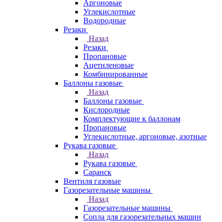
Аргоновые
Углекислотные
Водородные
Резаки
Назад
Резаки
Пропановые
Ацетиленовые
Комбинированные
Баллоны газовые
Назад
Баллоны газовые
Кислородные
Комплектующие к баллонам
Пропановые
Углекислотные, аргоновые, азотные
Рукава газовые
Назад
Рукава газовые
Саранск
Вентиля газовые
Газорезательные машины
Назад
Газорезательные машины
Сопла для газорезательных машин