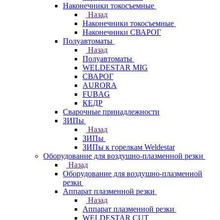
Наконечники токосъемные
Назад
Наконечники токосъемные
Наконечники СВАРОГ
Полуавтоматы
Назад
Полуавтоматы
WELDESTAR MIG
СВАРОГ
AURORA
FUBAG
КЕДР
Сварочные принадлежности
ЗИПы
Назад
ЗИПы
ЗИПы к горелкам Weldestar
Оборудование для воздушно-плазменной резки
Назад
Оборудование для воздушно-плазменной
резки
Аппарат плазменной резки
Назад
Аппарат плазменной резки
WELDESTAR CUT