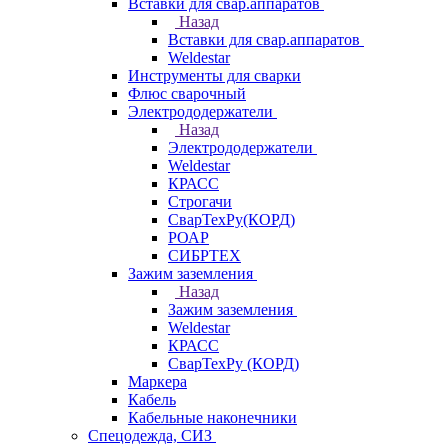
Вставки для свар.аппаратов
Назад
Вставки для свар.аппаратов
Weldestar
Инструменты для сварки
Флюс сварочный
Электрододержатели
Назад
Электрододержатели
Weldestar
КРАСС
Строгачи
СварТехРу(КОРД)
РОАР
СИБРТЕХ
Зажим заземления
Назад
Зажим заземления
Weldestar
КРАСС
СварТехРу (КОРД)
Маркера
Кабель
Кабельные наконечники
Спецодежда, СИЗ