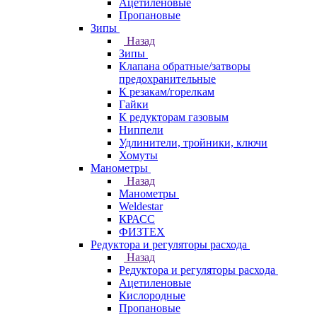
Ацетиленовые
Пропановые
Зипы
Назад
Зипы
Клапана обратные/затворы
предохранительные
К резакам/горелкам
Гайки
К редукторам газовым
Ниппели
Удлинители, тройники, ключи
Хомуты
Манометры
Назад
Манометры
Weldestar
КРАСС
ФИЗТЕХ
Редуктора и регуляторы расхода
Назад
Редуктора и регуляторы расхода
Ацетиленовые
Кислородные
Пропановые