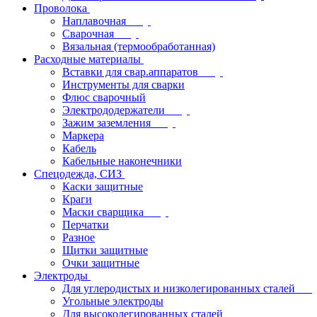
Проволока
Наплавочная
Сварочная
Вязальная (термообработанная)
Расходные материалы
Вставки для свар.аппаратов
Инструменты для сварки
Флюс сварочный
Электрододержатели
Зажим заземления
Маркера
Кабель
Кабельные наконечники
Спецодежда, СИЗ
Каски защитные
Краги
Маски сварщика
Перчатки
Разное
Щитки защитные
Очки защитные
Электроды
Для углеродистых и низколегированных сталей
Угольные электроды
Для высоколегированных сталей