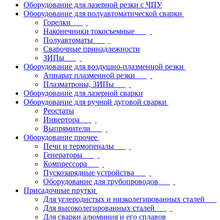
Оборудование для лазерной резки с ЧПУ
Оборудование для полуавтоматической сварки
Горелки
Наконечники токосъемные
Полуавтоматы
Сварочные принадлежности
ЗИПы
Оборудование для воздушно-плазменной резки
Аппарат плазменной резки
Плазматроны, ЗИПы
Оборудование для лазерной сварки
Оборудование для ручной дуговой сварки
Реостаты
Инвертора
Выпрямители
Оборудование прочее
Печи и термопеналы
Генераторы
Компрессора
Пускозарядные устройства
Оборудование для трубопроводов
Присадочные прутки
Для углеродистых и низколегированных сталей
Для высоколегированных сталей
Для сварки алюминия и его сплавов