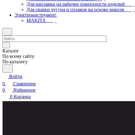
Для наплавки на рабочие поверхности изделий
Для сварки чугуна и сплавов на основе никеля
Электроинструмент
МAKITA
Каталог
По всему сайту
По каталогу
Войти
0
Сравнение
0
Избранное
0
Корзина