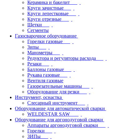
Керамика и бакелит
Круги зачистные
Круги лепестковые
Круги отрезные
Щетки
Сегменты
Газосварочное оборудование
Горелки газовые
Зипы
Манометры
Редуктора и регуляторы расхода
Резаки
Баллоны газовые
Рукава газовые
Вентиля газовые
Газорезательные машины
Оборудование для резки
Инструмент, оснастка
Слесарный инструмент
Оборудование для автоматической сварки
WELDESTAR SAW
Оборудование для аргонодуговой сварки
Аппараты аргонодуговой сварки
Горелки
ЗИПы