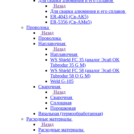
Для сварки алюминия и его сплавов
Назад
Для сварки алюминия и его сплавов
ER-4043 (Св-АК5)
ER-5356 (Св-АМg5)
Проволока
Назад
Проволока
Наплавочная
Назад
Наплавочная
WS Shield FC 35 (аналог Эсаб OK
Tubrodur 35 G M)
WS Shield FC 58 (аналог Эсаб OK
Tubrodur 58 O G M)
Weld G-105
Сварочная
Назад
Сварочная
Сплошная
Порошковая
Вязальная (термообработанная)
Расходные материалы
Назад
Расходные материалы