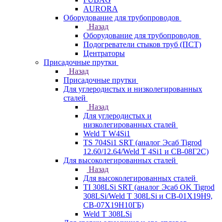
AURORA
Оборудование для трубопроводов
Назад
Оборудование для трубопроводов
Подогреватели стыков труб (ПСТ)
Центраторы
Присадочные прутки
Назад
Присадочные прутки
Для углеродистых и низколегированных
сталей
Назад
Для углеродистых и
низколегированных сталей
Weld T W4Si1
TS 704Si1 SRT (аналог Эсаб Tigrod
12.60/12.64/Weld T 4Si1 и СВ-08Г2С)
Для высоколегированных сталей
Назад
Для высоколегированных сталей
TI 308LSi SRT (аналог Эсаб OK Tigrod
308LSi/Weld T 308LSi и СВ-01Х19Н9,
СВ-07Х19Н10ГБ)
Weld T 308LSi