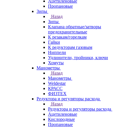
Ацетиленовые
Пропановые
Зипы
Назад
Зипы
Клапана обратные/затворы
предохранительные
К резакам/горелкам
Гайки
К редукторам газовым
Ниппели
Удлинители, тройники, ключи
Хомуты
Манометры
Назад
Манометры
Weldestar
КРАСС
ФИЗТЕХ
Редуктора и регуляторы расхода
Назад
Редуктора и регуляторы расхода
Ацетиленовые
Кислородные
Пропановые