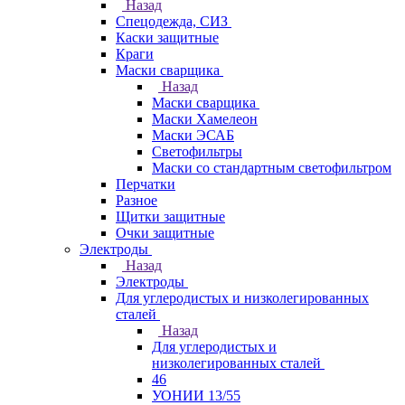
Назад
Спецодежда, СИЗ
Каски защитные
Краги
Маски сварщика
Назад
Маски сварщика
Маски Хамелеон
Маски ЭСАБ
Светофильтры
Маски со стандартным светофильтром
Перчатки
Разное
Щитки защитные
Очки защитные
Электроды
Назад
Электроды
Для углеродистых и низколегированных
сталей
Назад
Для углеродистых и
низколегированных сталей
46
УОНИИ 13/55