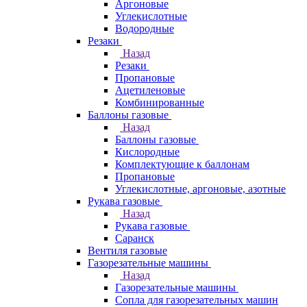
Аргоновые
Углекислотные
Водородные
Резаки
Назад
Резаки
Пропановые
Ацетиленовые
Комбинированные
Баллоны газовые
Назад
Баллоны газовые
Кислородные
Комплектующие к баллонам
Пропановые
Углекислотные, аргоновые, азотные
Рукава газовые
Назад
Рукава газовые
Саранск
Вентиля газовые
Газорезательные машины
Назад
Газорезательные машины
Сопла для газорезательных машин