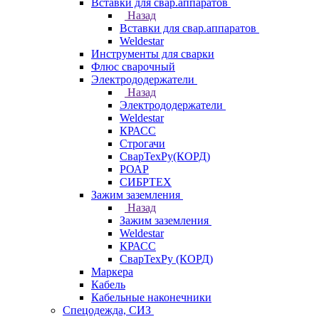
Вставки для свар.аппаратов
Назад
Вставки для свар.аппаратов
Weldestar
Инструменты для сварки
Флюс сварочный
Электрододержатели
Назад
Электрододержатели
Weldestar
КРАСС
Строгачи
СварТехРу(КОРД)
РОАР
СИБРТЕХ
Зажим заземления
Назад
Зажим заземления
Weldestar
КРАСС
СварТехРу (КОРД)
Маркера
Кабель
Кабельные наконечники
Спецодежда, СИЗ