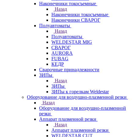
Наконечники токосъемные
Назад
Наконечники токосъемные
Наконечники СВАРОГ
Полуавтоматы
Назад
Полуавтоматы
WELDESTAR MIG
СВАРОГ
AURORA
FUBAG
КЕДР
Сварочные принадлежности
ЗИПы
Назад
ЗИПы
ЗИПы к горелкам Weldestar
Оборудование для воздушно-плазменной резки
Назад
Оборудование для воздушно-плазменной
резки
Аппарат плазменной резки
Назад
Аппарат плазменной резки
WELDESTAR CUT