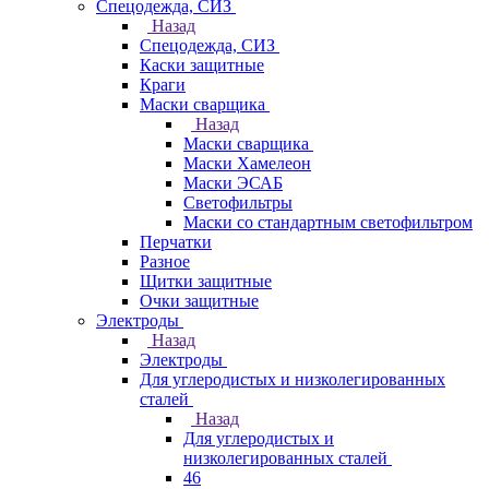
Спецодежда, СИЗ
Назад
Спецодежда, СИЗ
Каски защитные
Краги
Маски сварщика
Назад
Маски сварщика
Маски Хамелеон
Маски ЭСАБ
Светофильтры
Маски со стандартным светофильтром
Перчатки
Разное
Щитки защитные
Очки защитные
Электроды
Назад
Электроды
Для углеродистых и низколегированных
сталей
Назад
Для углеродистых и
низколегированных сталей
46