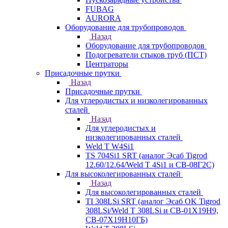
FUBAG
AURORA
Оборудование для трубопроводов
Назад
Оборудование для трубопроводов
Подогреватели стыков труб (ПСТ)
Центраторы
Присадочные прутки
Назад
Присадочные прутки
Для углеродистых и низколегированных
сталей
Назад
Для углеродистых и
низколегированных сталей
Weld T W4Si1
TS 704Si1 SRT (аналог Эсаб Tigrod
12.60/12.64/Weld T 4Si1 и СВ-08Г2С)
Для высоколегированных сталей
Назад
Для высоколегированных сталей
TI 308LSi SRT (аналог Эсаб OK Tigrod
308LSi/Weld T 308LSi и СВ-01Х19Н9,
СВ-07Х19Н10ГБ)