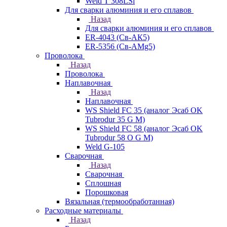
Weld T 308LSi
Для сварки алюминия и его сплавов
Назад
Для сварки алюминия и его сплавов
ER-4043 (Св-АК5)
ER-5356 (Св-АМg5)
Проволока
Назад
Проволока
Наплавочная
Назад
Наплавочная
WS Shield FC 35 (аналог Эсаб OK
Tubrodur 35 G M)
WS Shield FC 58 (аналог Эсаб OK
Tubrodur 58 O G M)
Weld G-105
Сварочная
Назад
Сварочная
Сплошная
Порошковая
Вязальная (термообработанная)
Расходные материалы
Назад