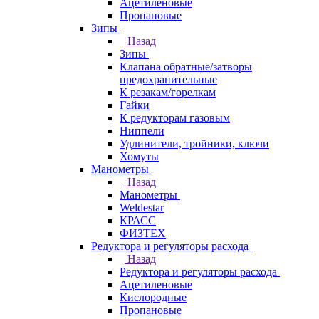
Ацетиленовые
Пропановые
Зипы
Назад
Зипы
Клапана обратные/затворы
предохранительные
К резакам/горелкам
Гайки
К редукторам газовым
Ниппели
Удлинители, тройники, ключи
Хомуты
Манометры
Назад
Манометры
Weldestar
КРАСС
ФИЗТЕХ
Редуктора и регуляторы расхода
Назад
Редуктора и регуляторы расхода
Ацетиленовые
Кислородные
Пропановые