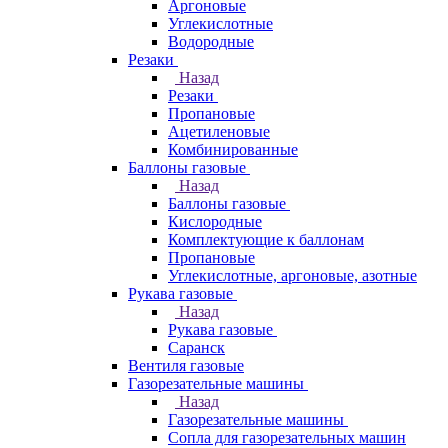
Аргоновые
Углекислотные
Водородные
Резаки
Назад
Резаки
Пропановые
Ацетиленовые
Комбинированные
Баллоны газовые
Назад
Баллоны газовые
Кислородные
Комплектующие к баллонам
Пропановые
Углекислотные, аргоновые, азотные
Рукава газовые
Назад
Рукава газовые
Саранск
Вентиля газовые
Газорезательные машины
Назад
Газорезательные машины
Сопла для газорезательных машин