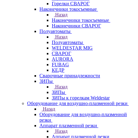
Горелки СВАРОГ
Наконечники токосъемные
Назад
Наконечники токосъемные
Наконечники СВАРОГ
Полуавтоматы
Назад
Полуавтоматы
WELDESTAR MIG
СВАРОГ
AURORA
FUBAG
КЕДР
Сварочные принадлежности
ЗИПы
Назад
ЗИПы
ЗИПы к горелкам Weldestar
Оборудование для воздушно-плазменной резки
Назад
Оборудование для воздушно-плазменной
резки
Аппарат плазменной резки
Назад
Аппарат плазменной резки