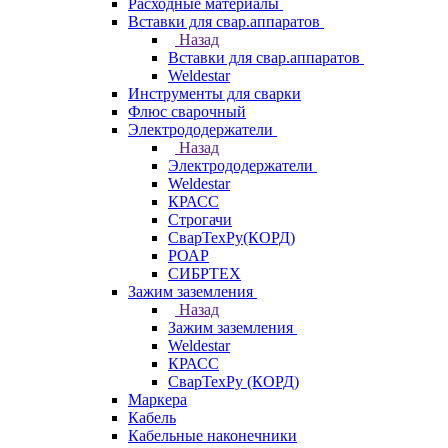
Расходные материалы
Вставки для свар.аппаратов
Назад
Вставки для свар.аппаратов
Weldestar
Инструменты для сварки
Флюс сварочный
Электрододержатели
Назад
Электрододержатели
Weldestar
КРАСС
Строгачи
СварТехРу(КОРД)
РОАР
СИБРТЕХ
Зажим заземления
Назад
Зажим заземления
Weldestar
КРАСС
СварТехРу (КОРД)
Маркера
Кабель
Кабельные наконечники