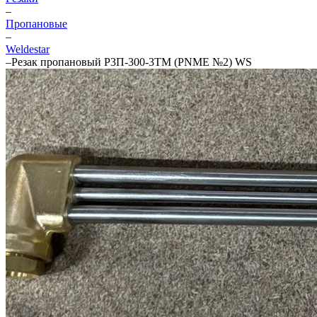
–
Пропановые
–
Weldestar
–
Резак пропановый Р3П-300-3ТМ (PNME №2) WS