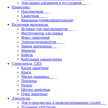
Для сварки алюминия и его сплавов
Проволока
Наплавочная
Сварочная
Вязальная (термообработанная)
Расходные материалы
Вставки для свар.аппаратов
Инструменты для сварки
Флюс сварочный
Электрододержатели
Зажим заземления
Маркера
Кабель
Кабельные наконечники
Спецодежда, СИЗ
Каски защитные
Краги
Маски сварщика
Перчатки
Разное
Щитки защитные
Очки защитные
Электроды
Для углеродистых и низколегированных сталей
Угольные электроды