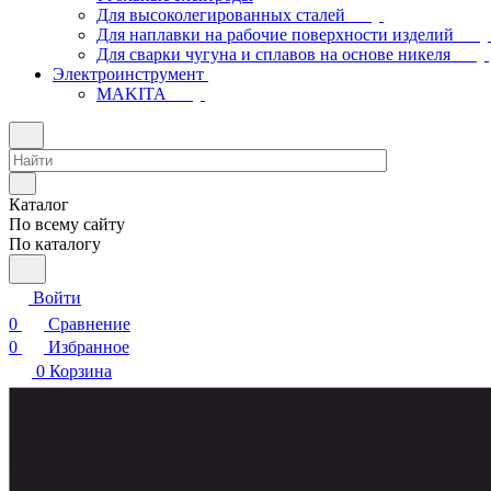
Для высоколегированных сталей
Для наплавки на рабочие поверхности изделий
Для сварки чугуна и сплавов на основе никеля
Электроинструмент
МAKITA
Каталог
По всему сайту
По каталогу
Войти
0
Сравнение
0
Избранное
0
Корзина