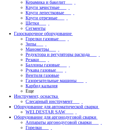
Керамика и бакелит
Круги зачистные
Круги лепестковые
Круги отрезные
Щетки
Сегменты
Газосварочное оборудование
Горелки газовые
Зипы
Манометры
Редуктора и регуляторы расхода
Резаки
Баллоны газовые
Рукава газовые
Вентиля газовые
Газорезательные машины
Карбид кальция
Еще
Инструмент, оснастка
Слесарный инструмент
Оборудование для автоматической сварки
WELDESTAR SAW
Оборудование для аргонодуговой сварки
Аппараты аргонодуговой сварки
Горелки