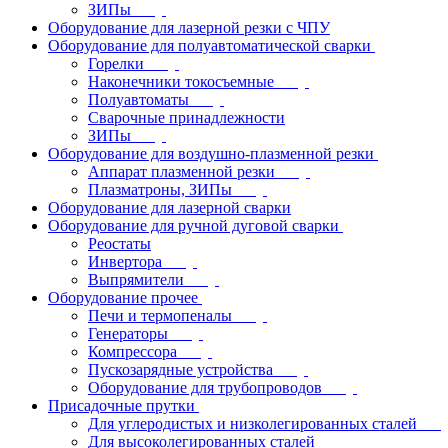
ЗИПы
Оборудование для лазерной резки с ЧПУ
Оборудование для полуавтоматической сварки
Горелки
Наконечники токосъемные
Полуавтоматы
Сварочные принадлежности
ЗИПы
Оборудование для воздушно-плазменной резки
Аппарат плазменной резки
Плазматроны, ЗИПы
Оборудование для лазерной сварки
Оборудование для ручной дуговой сварки
Реостаты
Инвертора
Выпрямители
Оборудование прочее
Печи и термопеналы
Генераторы
Компрессора
Пускозарядные устройства
Оборудование для трубопроводов
Присадочные прутки
Для углеродистых и низколегированных сталей
Для высоколегированных сталей