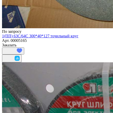
По запросу
1(ПП) 63С/64C 300*40*127 точильный круг
Арт.
00005165
Заказать