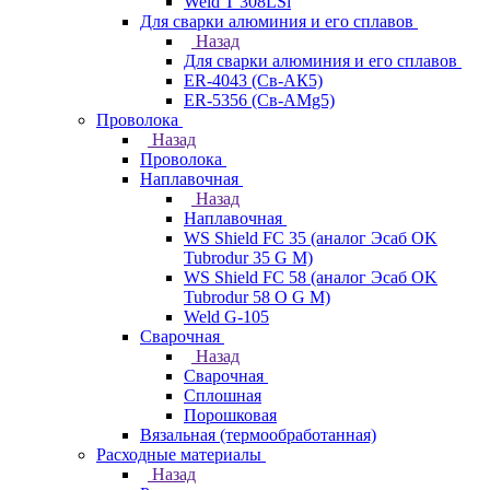
Weld T 308LSi
Для сварки алюминия и его сплавов
Назад
Для сварки алюминия и его сплавов
ER-4043 (Св-АК5)
ER-5356 (Св-АМg5)
Проволока
Назад
Проволока
Наплавочная
Назад
Наплавочная
WS Shield FC 35 (аналог Эсаб OK
Tubrodur 35 G M)
WS Shield FC 58 (аналог Эсаб OK
Tubrodur 58 O G M)
Weld G-105
Сварочная
Назад
Сварочная
Сплошная
Порошковая
Вязальная (термообработанная)
Расходные материалы
Назад