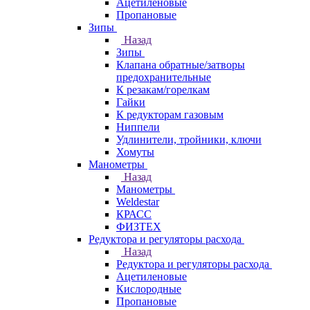
Ацетиленовые
Пропановые
Зипы
Назад
Зипы
Клапана обратные/затворы
предохранительные
К резакам/горелкам
Гайки
К редукторам газовым
Ниппели
Удлинители, тройники, ключи
Хомуты
Манометры
Назад
Манометры
Weldestar
КРАСС
ФИЗТЕХ
Редуктора и регуляторы расхода
Назад
Редуктора и регуляторы расхода
Ацетиленовые
Кислородные
Пропановые