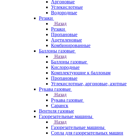
Аргоновые
Углекислотные
Водородные
Резаки
Назад
Резаки
Пропановые
Ацетиленовые
Комбинированные
Баллоны газовые
Назад
Баллоны газовые
Кислородные
Комплектующие к баллонам
Пропановые
Углекислотные, аргоновые, азотные
Рукава газовые
Назад
Рукава газовые
Саранск
Вентиля газовые
Газорезательные машины
Назад
Газорезательные машины
Сопла для газорезательных машин