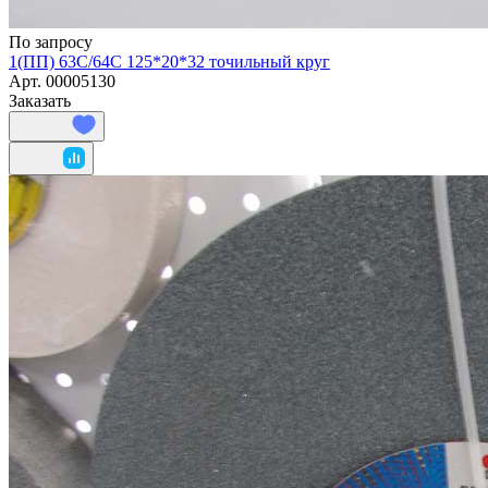
По запросу
1(ПП) 63С/64C 125*20*32 точильный круг
Арт.
00005130
Заказать