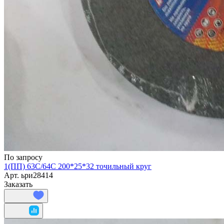
По запросу
1(ПП) 63С/64C 200*25*32 точильный круг
Арт.
ьри28414
Заказать