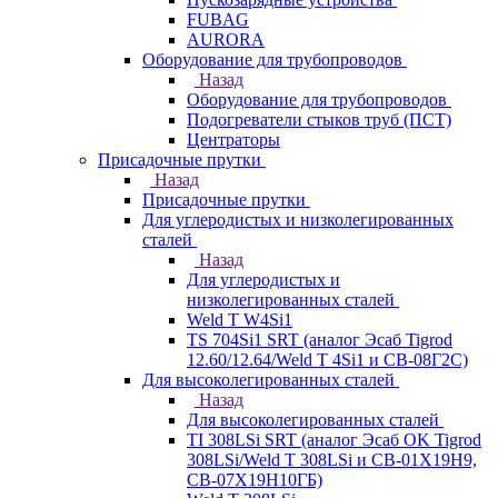
FUBAG
AURORA
Оборудование для трубопроводов
Назад
Оборудование для трубопроводов
Подогреватели стыков труб (ПСТ)
Центраторы
Присадочные прутки
Назад
Присадочные прутки
Для углеродистых и низколегированных
сталей
Назад
Для углеродистых и
низколегированных сталей
Weld T W4Si1
TS 704Si1 SRT (аналог Эсаб Tigrod
12.60/12.64/Weld T 4Si1 и СВ-08Г2С)
Для высоколегированных сталей
Назад
Для высоколегированных сталей
TI 308LSi SRT (аналог Эсаб OK Tigrod
308LSi/Weld T 308LSi и СВ-01Х19Н9,
СВ-07Х19Н10ГБ)