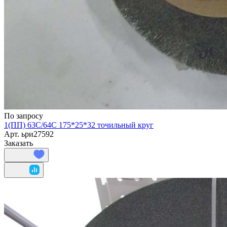
По запросу
1(ПП) 63С/64C 175*25*32 точильный круг
Арт.
ьри27592
Заказать