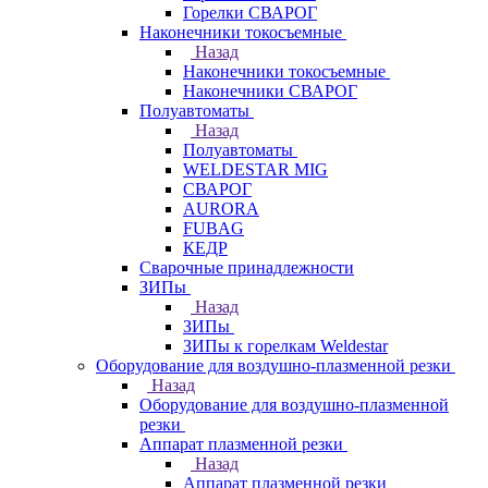
Горелки СВАРОГ
Наконечники токосъемные
Назад
Наконечники токосъемные
Наконечники СВАРОГ
Полуавтоматы
Назад
Полуавтоматы
WELDESTAR MIG
СВАРОГ
AURORA
FUBAG
КЕДР
Сварочные принадлежности
ЗИПы
Назад
ЗИПы
ЗИПы к горелкам Weldestar
Оборудование для воздушно-плазменной резки
Назад
Оборудование для воздушно-плазменной
резки
Аппарат плазменной резки
Назад
Аппарат плазменной резки