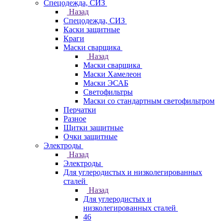
Спецодежда, СИЗ
Назад
Спецодежда, СИЗ
Каски защитные
Краги
Маски сварщика
Назад
Маски сварщика
Маски Хамелеон
Маски ЭСАБ
Светофильтры
Маски со стандартным светофильтром
Перчатки
Разное
Щитки защитные
Очки защитные
Электроды
Назад
Электроды
Для углеродистых и низколегированных
сталей
Назад
Для углеродистых и
низколегированных сталей
46