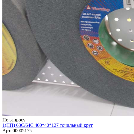
По запросу
1(ПП) 63С/64C 400*40*127 точильный круг
Арт.
00005175