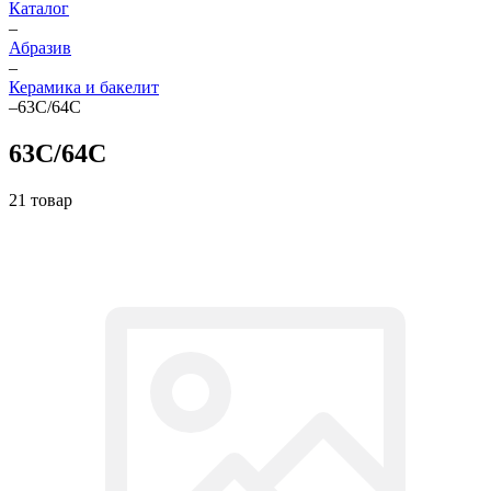
Каталог
–
Абразив
–
Керамика и бакелит
–
63С/64С
63С/64С
21 товар