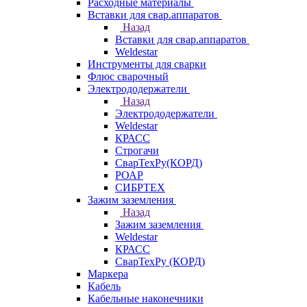
Расходные материалы
Вставки для свар.аппаратов
Назад
Вставки для свар.аппаратов
Weldestar
Инструменты для сварки
Флюс сварочный
Электрододержатели
Назад
Электрододержатели
Weldestar
КРАСС
Строгачи
СварТехРу(КОРД)
РОАР
СИБРТЕХ
Зажим заземления
Назад
Зажим заземления
Weldestar
КРАСС
СварТехРу (КОРД)
Маркера
Кабель
Кабельные наконечники