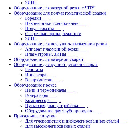
ЗИПы
Оборудование для лазерной резки с ЧПУ
Оборудование для полуавтоматической сварки
Горелки
Наконечники токосъемные
Полуавтоматы
Сварочные принадлежности
ЗИПы
Оборудование для воздушно-плазменной резки
Аппарат плазменной резки
Плазматроны, ЗИПы
Оборудование для лазерной сварки
Оборудование для ручной дуговой сварки
Реостаты
Инвертора
Выпрямители
Оборудование прочее
Печи и термопеналы
Генераторы
Компрессора
Пускозарядные устройства
Оборудование для трубопроводов
Присадочные прутки
Для углеродистых и низколегированных сталей
Для высоколегированных сталей