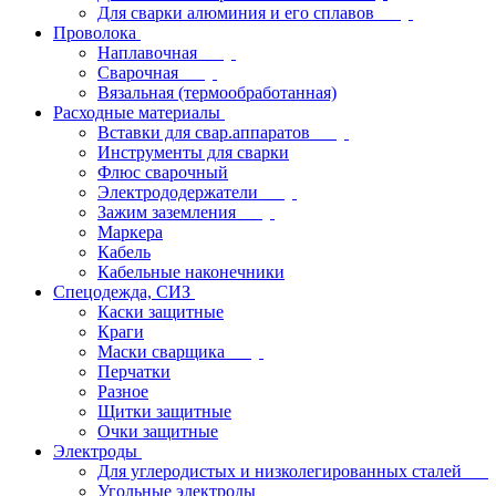
Для сварки алюминия и его сплавов
Проволока
Наплавочная
Сварочная
Вязальная (термообработанная)
Расходные материалы
Вставки для свар.аппаратов
Инструменты для сварки
Флюс сварочный
Электрододержатели
Зажим заземления
Маркера
Кабель
Кабельные наконечники
Спецодежда, СИЗ
Каски защитные
Краги
Маски сварщика
Перчатки
Разное
Щитки защитные
Очки защитные
Электроды
Для углеродистых и низколегированных сталей
Угольные электроды