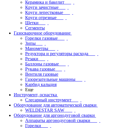
Керамика и бакелит
Круги зачистные
Круги лепестковые
Круги отрезные
Щетки
Сегменты
Газосварочное оборудование
Горелки газовые
Зипы
Манометры
Редуктора и регуляторы расхода
Резаки
Баллоны газовые
Рукава газовые
Вентиля газовые
Газорезательные машины
Карбид кальция
Еще
Инструмент, оснастка
Слесарный инструмент
Оборудование для автоматической сварки
WELDESTAR SAW
Оборудование для аргонодуговой сварки
Аппараты аргонодуговой сварки
Горелки