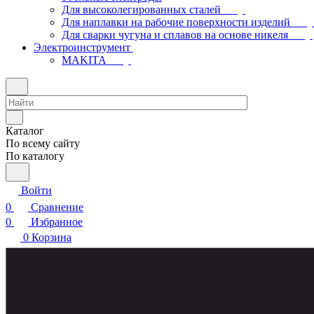
Для высоколегированных сталей
Для наплавки на рабочие поверхности изделий
Для сварки чугуна и сплавов на основе никеля
Электроинструмент
МAKITA
Каталог
По всему сайту
По каталогу
Войти
0
Сравнение
0
Избранное
0
Корзина