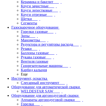
Керамика и бакелит
Круги зачистные
Круги лепестковые
Круги отрезные
Щетки
Сегменты
Газосварочное оборудование
Горелки газовые
Зипы
Манометры
Редуктора и регуляторы расхода
Резаки
Баллоны газовые
Рукава газовые
Вентиля газовые
Газорезательные машины
Карбид кальция
Еще
Инструмент, оснастка
Слесарный инструмент
Оборудование для автоматической сварки
WELDESTAR SAW
Оборудование для аргонодуговой сварки
Аппараты аргонодуговой сварки
Горелки