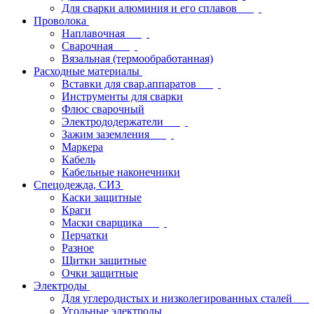
Для сварки алюминия и его сплавов
Проволока
Наплавочная
Сварочная
Вязальная (термообработанная)
Расходные материалы
Вставки для свар.аппаратов
Инструменты для сварки
Флюс сварочный
Электрододержатели
Зажим заземления
Маркера
Кабель
Кабельные наконечники
Спецодежда, СИЗ
Каски защитные
Краги
Маски сварщика
Перчатки
Разное
Щитки защитные
Очки защитные
Электроды
Для углеродистых и низколегированных сталей
Угольные электроды