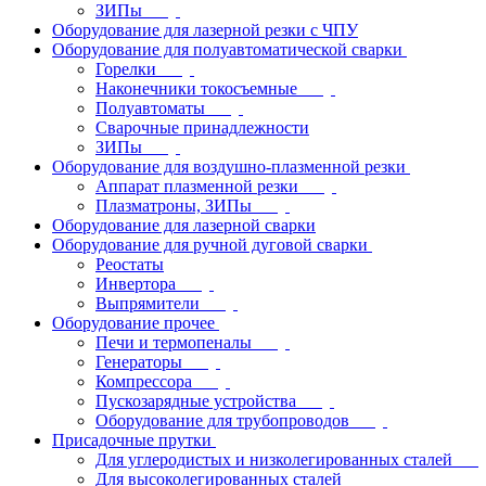
ЗИПы
Оборудование для лазерной резки с ЧПУ
Оборудование для полуавтоматической сварки
Горелки
Наконечники токосъемные
Полуавтоматы
Сварочные принадлежности
ЗИПы
Оборудование для воздушно-плазменной резки
Аппарат плазменной резки
Плазматроны, ЗИПы
Оборудование для лазерной сварки
Оборудование для ручной дуговой сварки
Реостаты
Инвертора
Выпрямители
Оборудование прочее
Печи и термопеналы
Генераторы
Компрессора
Пускозарядные устройства
Оборудование для трубопроводов
Присадочные прутки
Для углеродистых и низколегированных сталей
Для высоколегированных сталей