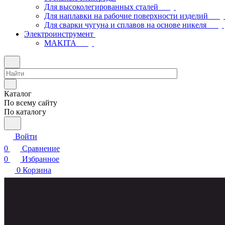
Для высоколегированных сталей
Для наплавки на рабочие поверхности изделий
Для сварки чугуна и сплавов на основе никеля
Электроинструмент
МAKITA
Каталог
По всему сайту
По каталогу
Войти
0
Сравнение
0
Избранное
0
Корзина