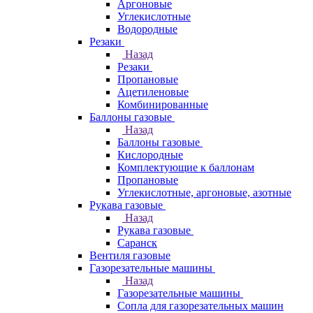
Аргоновые
Углекислотные
Водородные
Резаки
Назад
Резаки
Пропановые
Ацетиленовые
Комбинированные
Баллоны газовые
Назад
Баллоны газовые
Кислородные
Комплектующие к баллонам
Пропановые
Углекислотные, аргоновые, азотные
Рукава газовые
Назад
Рукава газовые
Саранск
Вентиля газовые
Газорезательные машины
Назад
Газорезательные машины
Сопла для газорезательных машин