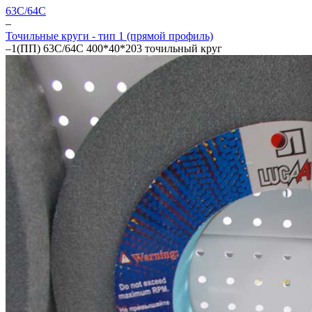
63С/64С
–
Точильные круги - тип 1 (прямой профиль)
–
1(ПП) 63С/64C 400*40*203 точильный круг