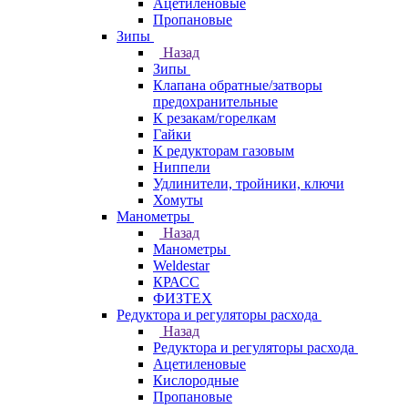
Ацетиленовые
Пропановые
Зипы
Назад
Зипы
Клапана обратные/затворы
предохранительные
К резакам/горелкам
Гайки
К редукторам газовым
Ниппели
Удлинители, тройники, ключи
Хомуты
Манометры
Назад
Манометры
Weldestar
КРАСС
ФИЗТЕХ
Редуктора и регуляторы расхода
Назад
Редуктора и регуляторы расхода
Ацетиленовые
Кислородные
Пропановые