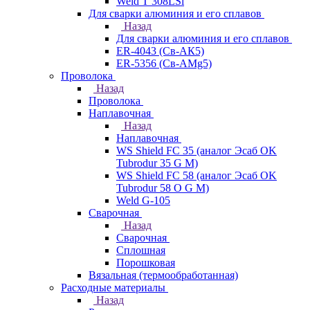
Weld T 308LSi
Для сварки алюминия и его сплавов
Назад
Для сварки алюминия и его сплавов
ER-4043 (Св-АК5)
ER-5356 (Св-АМg5)
Проволока
Назад
Проволока
Наплавочная
Назад
Наплавочная
WS Shield FC 35 (аналог Эсаб OK
Tubrodur 35 G M)
WS Shield FC 58 (аналог Эсаб OK
Tubrodur 58 O G M)
Weld G-105
Сварочная
Назад
Сварочная
Сплошная
Порошковая
Вязальная (термообработанная)
Расходные материалы
Назад