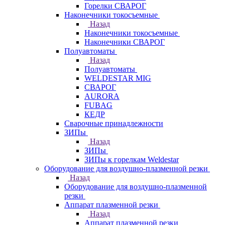
Горелки СВАРОГ
Наконечники токосъемные
Назад
Наконечники токосъемные
Наконечники СВАРОГ
Полуавтоматы
Назад
Полуавтоматы
WELDESTAR MIG
СВАРОГ
AURORA
FUBAG
КЕДР
Сварочные принадлежности
ЗИПы
Назад
ЗИПы
ЗИПы к горелкам Weldestar
Оборудование для воздушно-плазменной резки
Назад
Оборудование для воздушно-плазменной
резки
Аппарат плазменной резки
Назад
Аппарат плазменной резки