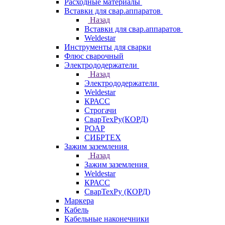
Расходные материалы
Вставки для свар.аппаратов
Назад
Вставки для свар.аппаратов
Weldestar
Инструменты для сварки
Флюс сварочный
Электрододержатели
Назад
Электрододержатели
Weldestar
КРАСС
Строгачи
СварТехРу(КОРД)
РОАР
СИБРТЕХ
Зажим заземления
Назад
Зажим заземления
Weldestar
КРАСС
СварТехРу (КОРД)
Маркера
Кабель
Кабельные наконечники