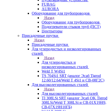
FUBAG
AURORA
Оборудование для трубопроводов
Назад
Оборудование для трубопроводов
Подогреватели стыков труб (ПСТ)
Центраторы
Присадочные прутки
Назад
Присадочные прутки
Для углеродистых и низколегированных
сталей
Назад
Для углеродистых и
низколегированных сталей
Weld T W4Si1
TS 704Si1 SRT (аналог Эсаб Tigrod
12.60/12.64/Weld T 4Si1 и СВ-08Г2С)
Для высоколегированных сталей
Назад
Для высоколегированных сталей
TI 308LSi SRT (аналог Эсаб OK Tigrod
308LSi/Weld T 308LSi и СВ-01Х19Н9,
СВ-07Х19Н10ГБ)