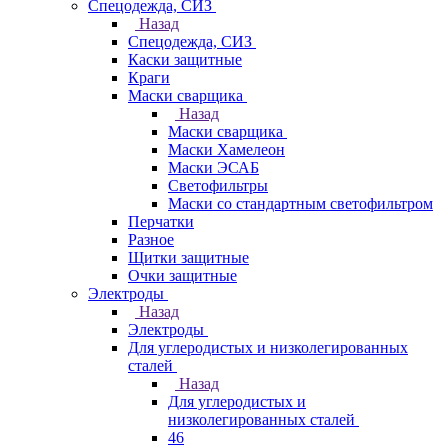
Спецодежда, СИЗ
Назад
Спецодежда, СИЗ
Каски защитные
Краги
Маски сварщика
Назад
Маски сварщика
Маски Хамелеон
Маски ЭСАБ
Светофильтры
Маски со стандартным светофильтром
Перчатки
Разное
Щитки защитные
Очки защитные
Электроды
Назад
Электроды
Для углеродистых и низколегированных
сталей
Назад
Для углеродистых и
низколегированных сталей
46