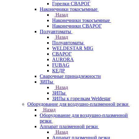
Горелки СВАРОГ
Наконечники токосъемные
Назад
Наконечники токосъемные
Наконечники СВАРОГ
Полуавтоматы
Назад
Полуавтоматы
WELDESTAR MIG
СВАРОГ
AURORA
FUBAG
КЕДР
Сварочные принадлежности
ЗИПы
Назад
ЗИПы
ЗИПы к горелкам Weldestar
Оборудование для воздушно-плазменной резки
Назад
Оборудование для воздушно-плазменной
резки
Аппарат плазменной резки
Назад
Аппарат плазменной резки