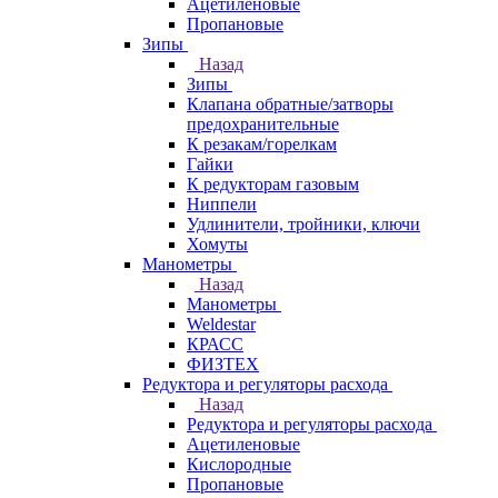
Ацетиленовые
Пропановые
Зипы
Назад
Зипы
Клапана обратные/затворы
предохранительные
К резакам/горелкам
Гайки
К редукторам газовым
Ниппели
Удлинители, тройники, ключи
Хомуты
Манометры
Назад
Манометры
Weldestar
КРАСС
ФИЗТЕХ
Редуктора и регуляторы расхода
Назад
Редуктора и регуляторы расхода
Ацетиленовые
Кислородные
Пропановые