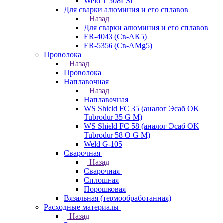
Weld T 308LSi
Для сварки алюминия и его сплавов
Назад
Для сварки алюминия и его сплавов
ER-4043 (Св-АК5)
ER-5356 (Св-АМg5)
Проволока
Назад
Проволока
Наплавочная
Назад
Наплавочная
WS Shield FC 35 (аналог Эсаб OK
Tubrodur 35 G M)
WS Shield FC 58 (аналог Эсаб OK
Tubrodur 58 O G M)
Weld G-105
Сварочная
Назад
Сварочная
Сплошная
Порошковая
Вязальная (термообработанная)
Расходные материалы
Назад