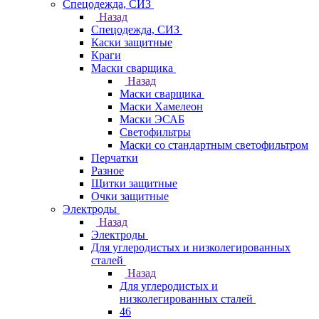
Спецодежда, СИЗ
Назад
Спецодежда, СИЗ
Каски защитные
Краги
Маски сварщика
Назад
Маски сварщика
Маски Хамелеон
Маски ЭСАБ
Светофильтры
Маски со стандартным светофильтром
Перчатки
Разное
Щитки защитные
Очки защитные
Электроды
Назад
Электроды
Для углеродистых и низколегированных
сталей
Назад
Для углеродистых и
низколегированных сталей
46