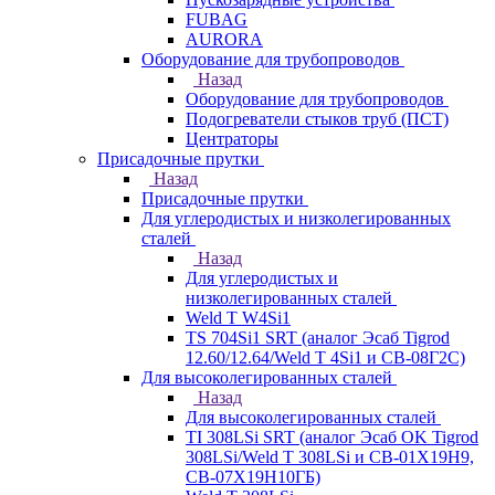
FUBAG
AURORA
Оборудование для трубопроводов
Назад
Оборудование для трубопроводов
Подогреватели стыков труб (ПСТ)
Центраторы
Присадочные прутки
Назад
Присадочные прутки
Для углеродистых и низколегированных
сталей
Назад
Для углеродистых и
низколегированных сталей
Weld T W4Si1
TS 704Si1 SRT (аналог Эсаб Tigrod
12.60/12.64/Weld T 4Si1 и СВ-08Г2С)
Для высоколегированных сталей
Назад
Для высоколегированных сталей
TI 308LSi SRT (аналог Эсаб OK Tigrod
308LSi/Weld T 308LSi и СВ-01Х19Н9,
СВ-07Х19Н10ГБ)