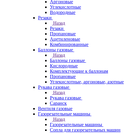
Аргоновые
Углекислотные
Водородные
Резаки
Назад
Резаки
Пропановые
Ацетиленовые
Комбинированные
Баллоны газовые
Назад
Баллоны газовые
Кислородные
Комплектующие к баллонам
Пропановые
Углекислотные, аргоновые, азотные
Рукава газовые
Назад
Рукава газовые
Саранск
Вентиля газовые
Газорезательные машины
Назад
Газорезательные машины
Сопла для газорезательных машин