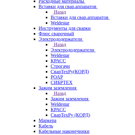
Расходные материалы
Вставки для свар.аппаратов
Назад
Вставки для свар.аппаратов
Weldestar
Инструменты для сварки
Флюс сварочный
Электрододержатели
Назад
Электрододержатели
Weldestar
КРАСС
Строгачи
СварТехРу(КОРД)
РОАР
СИБРТЕХ
Зажим заземления
Назад
Зажим заземления
Weldestar
КРАСС
СварТехРу (КОРД)
Маркера
Кабель
Кабельные наконечники