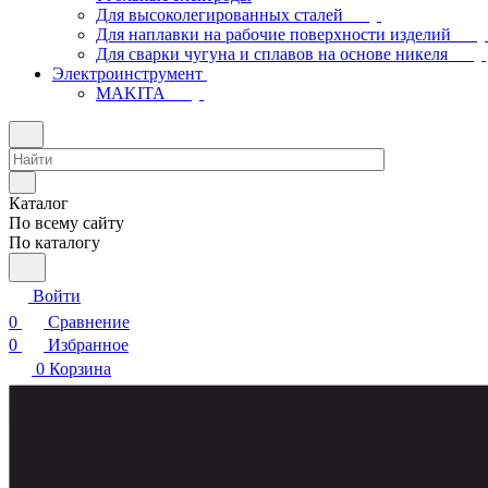
Для высоколегированных сталей
Для наплавки на рабочие поверхности изделий
Для сварки чугуна и сплавов на основе никеля
Электроинструмент
МAKITA
Каталог
По всему сайту
По каталогу
Войти
0
Сравнение
0
Избранное
0
Корзина