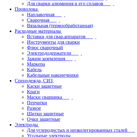
Для сварки алюминия и его сплавов
Проволока
Наплавочная
Сварочная
Вязальная (термообработанная)
Расходные материалы
Вставки для свар.аппаратов
Инструменты для сварки
Флюс сварочный
Электрододержатели
Зажим заземления
Маркера
Кабель
Кабельные наконечники
Спецодежда, СИЗ
Каски защитные
Краги
Маски сварщика
Перчатки
Разное
Щитки защитные
Очки защитные
Электроды
Для углеродистых и низколегированных сталей
Угольные электроды