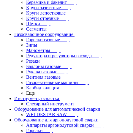
Керамика и бакелит
Круги зачистные
Круги лепестковые
Круги отрезные
Щетки
Сегменты
Газосварочное оборудование
Горелки газовые
Зипы
Манометры
Редуктора и регуляторы расхода
Резаки
Баллоны газовые
Рукава газовые
Вентиля газовые
Газорезательные машины
Карбид кальция
Еще
Инструмент, оснастка
Слесарный инструмент
Оборудование для автоматической сварки
WELDESTAR SAW
Оборудование для аргонодуговой сварки
Аппараты аргонодуговой сварки
Горелки