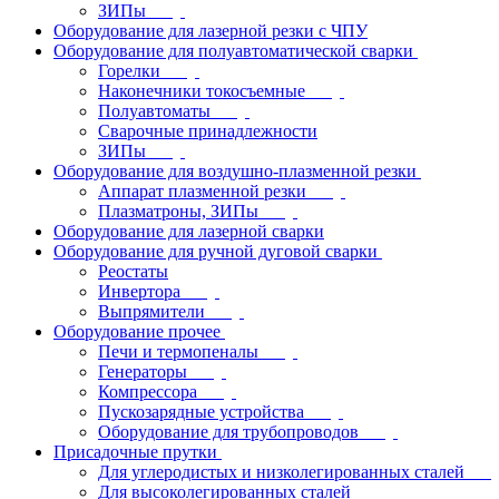
ЗИПы
Оборудование для лазерной резки с ЧПУ
Оборудование для полуавтоматической сварки
Горелки
Наконечники токосъемные
Полуавтоматы
Сварочные принадлежности
ЗИПы
Оборудование для воздушно-плазменной резки
Аппарат плазменной резки
Плазматроны, ЗИПы
Оборудование для лазерной сварки
Оборудование для ручной дуговой сварки
Реостаты
Инвертора
Выпрямители
Оборудование прочее
Печи и термопеналы
Генераторы
Компрессора
Пускозарядные устройства
Оборудование для трубопроводов
Присадочные прутки
Для углеродистых и низколегированных сталей
Для высоколегированных сталей