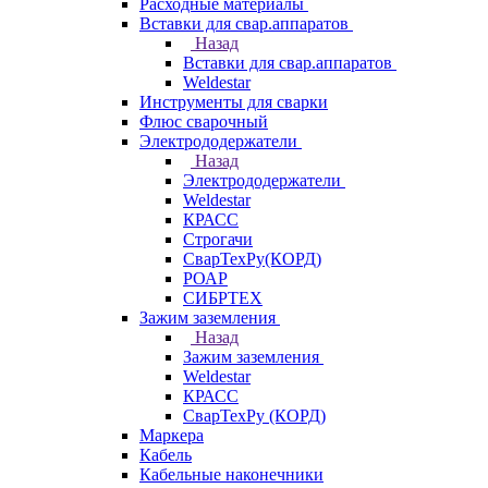
Расходные материалы
Вставки для свар.аппаратов
Назад
Вставки для свар.аппаратов
Weldestar
Инструменты для сварки
Флюс сварочный
Электрододержатели
Назад
Электрододержатели
Weldestar
КРАСС
Строгачи
СварТехРу(КОРД)
РОАР
СИБРТЕХ
Зажим заземления
Назад
Зажим заземления
Weldestar
КРАСС
СварТехРу (КОРД)
Маркера
Кабель
Кабельные наконечники