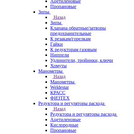
Ацетиленовые
Пропановые
Зипы
Назад
Зипы
Клапана обратные/затворы
предохранительные
К резакам/горелкам
Гайки
К редукторам газовым
Ниппели
Удлинители, тройники, ключи
Хомуты
Манометры
Назад
Манометры
Weldestar
КРАСС
ФИЗТЕХ
Редуктора и регуляторы расхода
Назад
Редуктора и регуляторы расхода
Ацетиленовые
Кислородные
Пропановые