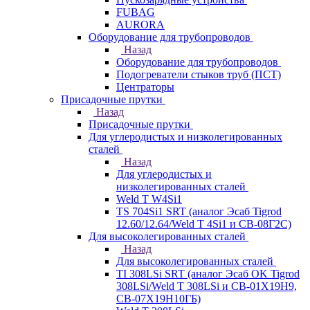
FUBAG
AURORA
Оборудование для трубопроводов
Назад
Оборудование для трубопроводов
Подогреватели стыков труб (ПСТ)
Центраторы
Присадочные прутки
Назад
Присадочные прутки
Для углеродистых и низколегированных
сталей
Назад
Для углеродистых и
низколегированных сталей
Weld T W4Si1
TS 704Si1 SRT (аналог Эсаб Tigrod
12.60/12.64/Weld T 4Si1 и СВ-08Г2С)
Для высоколегированных сталей
Назад
Для высоколегированных сталей
TI 308LSi SRT (аналог Эсаб OK Tigrod
308LSi/Weld T 308LSi и СВ-01Х19Н9,
СВ-07Х19Н10ГБ)