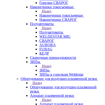
Горелки СВАРОГ
Наконечники токосъемные
Назад
Наконечники токосъемные
Наконечники СВАРОГ
Полуавтоматы
Назад
Полуавтоматы
WELDESTAR MIG
СВАРОГ
AURORA
FUBAG
КЕДР
Сварочные принадлежности
ЗИПы
Назад
ЗИПы
ЗИПы к горелкам Weldestar
Оборудование для воздушно-плазменной резки
Назад
Оборудование для воздушно-плазменной
резки
Аппарат плазменной резки
Назад
Аппарат плазменной резки