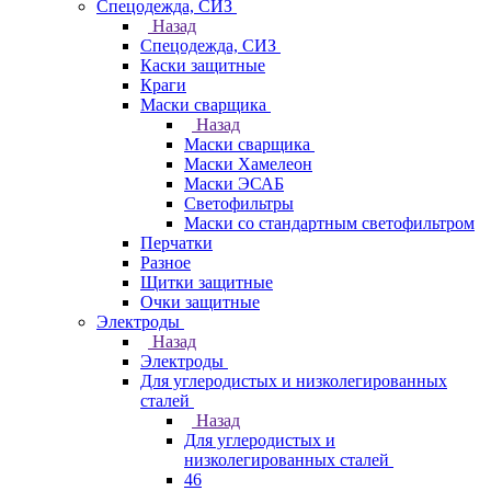
Спецодежда, СИЗ
Назад
Спецодежда, СИЗ
Каски защитные
Краги
Маски сварщика
Назад
Маски сварщика
Маски Хамелеон
Маски ЭСАБ
Светофильтры
Маски со стандартным светофильтром
Перчатки
Разное
Щитки защитные
Очки защитные
Электроды
Назад
Электроды
Для углеродистых и низколегированных
сталей
Назад
Для углеродистых и
низколегированных сталей
46