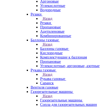
Аргоновые
Углекислотные
Водородные
Резаки
Назад
Резаки
Пропановые
Ацетиленовые
Комбинированные
Баллоны газовые
Назад
Баллоны газовые
Кислородные
Комплектующие к баллонам
Пропановые
Углекислотные, аргоновые, азотные
Рукава газовые
Назад
Рукава газовые
Саранск
Вентиля газовые
Газорезательные машины
Назад
Газорезательные машины
Сопла для газорезательных машин