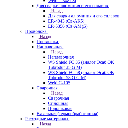
Weld T 308LSi
Для сварки алюминия и его сплавов
Назад
Для сварки алюминия и его сплавов
ER-4043 (Св-АК5)
ER-5356 (Св-АМg5)
Проволока
Назад
Проволока
Наплавочная
Назад
Наплавочная
WS Shield FC 35 (аналог Эсаб OK
Tubrodur 35 G M)
WS Shield FC 58 (аналог Эсаб OK
Tubrodur 58 O G M)
Weld G-105
Сварочная
Назад
Сварочная
Сплошная
Порошковая
Вязальная (термообработанная)
Расходные материалы
Назад