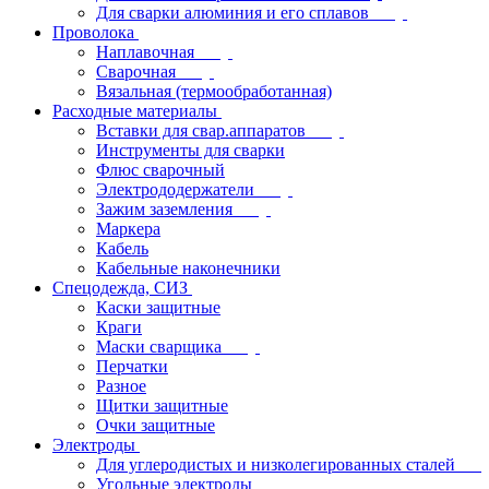
Для сварки алюминия и его сплавов
Проволока
Наплавочная
Сварочная
Вязальная (термообработанная)
Расходные материалы
Вставки для свар.аппаратов
Инструменты для сварки
Флюс сварочный
Электрододержатели
Зажим заземления
Маркера
Кабель
Кабельные наконечники
Спецодежда, СИЗ
Каски защитные
Краги
Маски сварщика
Перчатки
Разное
Щитки защитные
Очки защитные
Электроды
Для углеродистых и низколегированных сталей
Угольные электроды