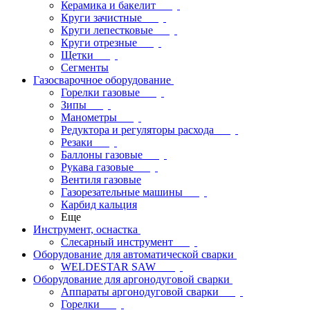
Керамика и бакелит
Круги зачистные
Круги лепестковые
Круги отрезные
Щетки
Сегменты
Газосварочное оборудование
Горелки газовые
Зипы
Манометры
Редуктора и регуляторы расхода
Резаки
Баллоны газовые
Рукава газовые
Вентиля газовые
Газорезательные машины
Карбид кальция
Еще
Инструмент, оснастка
Слесарный инструмент
Оборудование для автоматической сварки
WELDESTAR SAW
Оборудование для аргонодуговой сварки
Аппараты аргонодуговой сварки
Горелки