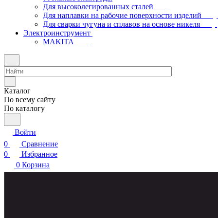
Для высоколегированных сталей
Для наплавки на рабочие поверхности изделий
Для сварки чугуна и сплавов на основе никеля
Электроинструмент
МAKITA
Каталог
По всему сайту
По каталогу
Войти
0
Сравнение
0
Избранное
0
Корзина