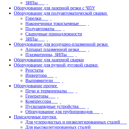
ЗИПы
Оборудование для лазерной резки с ЧПУ
Оборудование для полуавтоматической сварки
Горелки
Наконечники токосъемные
Полуавтоматы
Сварочные принадлежности
ЗИПы
Оборудование для воздушно-плазменной резки
Аппарат плазменной резки
Плазматроны, ЗИПы
Оборудование для лазерной сварки
Оборудование для ручной дуговой сварки
Реостаты
Инвертора
Выпрямители
Оборудование прочее
Печи и термопеналы
Генераторы
Компрессора
Пускозарядные устройства
Оборудование для трубопроводов
Присадочные прутки
Для углеродистых и низколегированных сталей
Для высоколегированных сталей