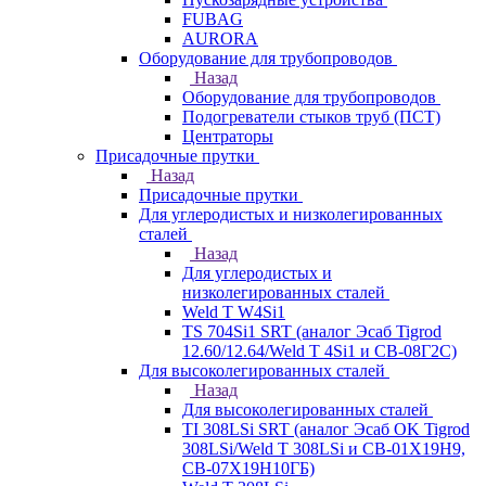
FUBAG
AURORA
Оборудование для трубопроводов
Назад
Оборудование для трубопроводов
Подогреватели стыков труб (ПСТ)
Центраторы
Присадочные прутки
Назад
Присадочные прутки
Для углеродистых и низколегированных
сталей
Назад
Для углеродистых и
низколегированных сталей
Weld T W4Si1
TS 704Si1 SRT (аналог Эсаб Tigrod
12.60/12.64/Weld T 4Si1 и СВ-08Г2С)
Для высоколегированных сталей
Назад
Для высоколегированных сталей
TI 308LSi SRT (аналог Эсаб OK Tigrod
308LSi/Weld T 308LSi и СВ-01Х19Н9,
СВ-07Х19Н10ГБ)