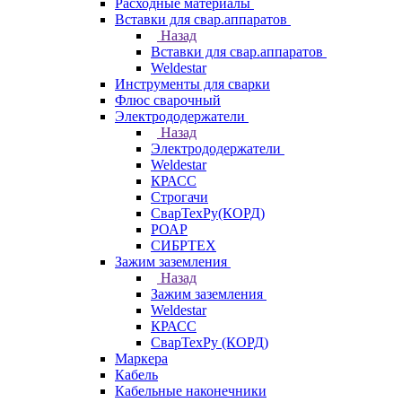
Расходные материалы
Вставки для свар.аппаратов
Назад
Вставки для свар.аппаратов
Weldestar
Инструменты для сварки
Флюс сварочный
Электрододержатели
Назад
Электрододержатели
Weldestar
КРАСС
Строгачи
СварТехРу(КОРД)
РОАР
СИБРТЕХ
Зажим заземления
Назад
Зажим заземления
Weldestar
КРАСС
СварТехРу (КОРД)
Маркера
Кабель
Кабельные наконечники