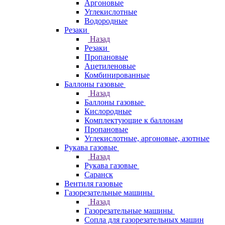
Аргоновые
Углекислотные
Водородные
Резаки
Назад
Резаки
Пропановые
Ацетиленовые
Комбинированные
Баллоны газовые
Назад
Баллоны газовые
Кислородные
Комплектующие к баллонам
Пропановые
Углекислотные, аргоновые, азотные
Рукава газовые
Назад
Рукава газовые
Саранск
Вентиля газовые
Газорезательные машины
Назад
Газорезательные машины
Сопла для газорезательных машин