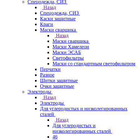
Спецодежда, СИЗ
Назад
Спецодежда, СИЗ
Каски защитные
Краги
Маски сварщика
Назад
Маски сварщика
Маски Хамелеон
Маски ЭСАБ
Светофильтры
Маски со стандартным светофильтром
Перчатки
Разное
Щитки защитные
Очки защитные
Электроды
Назад
Электроды
Для углеродистых и низколегированных
сталей
Назад
Для углеродистых и
низколегированных сталей
46