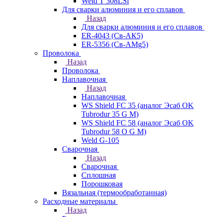
Weld T 308LSi
Для сварки алюминия и его сплавов
Назад
Для сварки алюминия и его сплавов
ER-4043 (Св-АК5)
ER-5356 (Св-АМg5)
Проволока
Назад
Проволока
Наплавочная
Назад
Наплавочная
WS Shield FC 35 (аналог Эсаб OK
Tubrodur 35 G M)
WS Shield FC 58 (аналог Эсаб OK
Tubrodur 58 O G M)
Weld G-105
Сварочная
Назад
Сварочная
Сплошная
Порошковая
Вязальная (термообработанная)
Расходные материалы
Назад