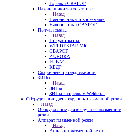
Горелки СВАРОГ
Наконечники токосъемные
Назад
Наконечники токосъемные
Наконечники СВАРОГ
Полуавтоматы
Назад
Полуавтоматы
WELDESTAR MIG
СВАРОГ
AURORA
FUBAG
КЕДР
Сварочные принадлежности
ЗИПы
Назад
ЗИПы
ЗИПы к горелкам Weldestar
Оборудование для воздушно-плазменной резки
Назад
Оборудование для воздушно-плазменной
резки
Аппарат плазменной резки
Назад
Аппарат плазменной резки