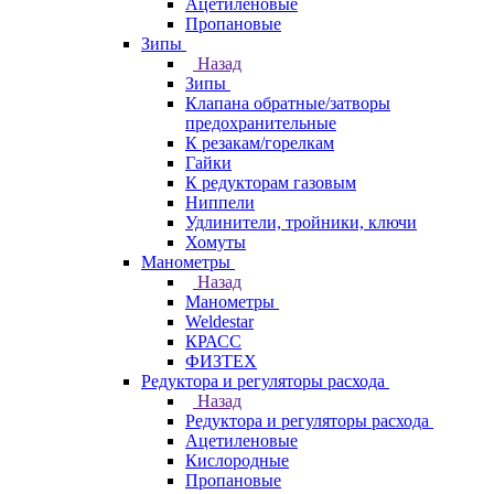
Ацетиленовые
Пропановые
Зипы
Назад
Зипы
Клапана обратные/затворы
предохранительные
К резакам/горелкам
Гайки
К редукторам газовым
Ниппели
Удлинители, тройники, ключи
Хомуты
Манометры
Назад
Манометры
Weldestar
КРАСС
ФИЗТЕХ
Редуктора и регуляторы расхода
Назад
Редуктора и регуляторы расхода
Ацетиленовые
Кислородные
Пропановые