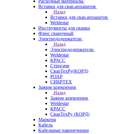
Расходные материалы
Вставки для свар.аппаратов
Назад
Вставки для свар.аппаратов
Weldestar
Инструменты для сварки
Флюс сварочный
Электрододержатели
Назад
Электрододержатели
Weldestar
КРАСС
Строгачи
СварТехРу(КОРД)
РОАР
СИБРТЕХ
Зажим заземления
Назад
Зажим заземления
Weldestar
КРАСС
СварТехРу (КОРД)
Маркера
Кабель
Кабельные наконечники