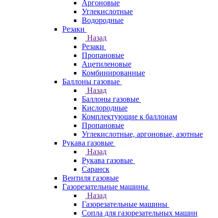
Аргоновые
Углекислотные
Водородные
Резаки
Назад
Резаки
Пропановые
Ацетиленовые
Комбинированные
Баллоны газовые
Назад
Баллоны газовые
Кислородные
Комплектующие к баллонам
Пропановые
Углекислотные, аргоновые, азотные
Рукава газовые
Назад
Рукава газовые
Саранск
Вентиля газовые
Газорезательные машины
Назад
Газорезательные машины
Сопла для газорезательных машин