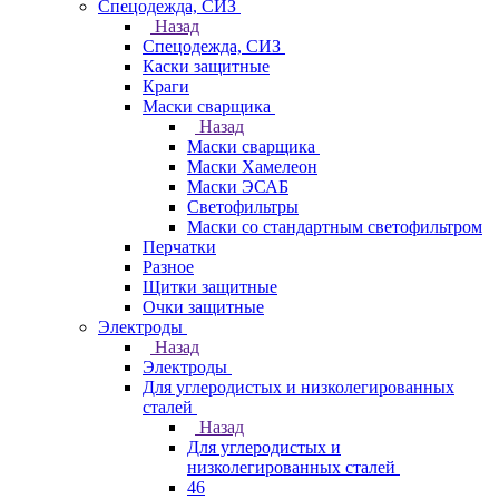
Спецодежда, СИЗ
Назад
Спецодежда, СИЗ
Каски защитные
Краги
Маски сварщика
Назад
Маски сварщика
Маски Хамелеон
Маски ЭСАБ
Светофильтры
Маски со стандартным светофильтром
Перчатки
Разное
Щитки защитные
Очки защитные
Электроды
Назад
Электроды
Для углеродистых и низколегированных
сталей
Назад
Для углеродистых и
низколегированных сталей
46