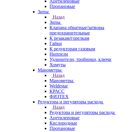
Ацетиленовые
Пропановые
Зипы
Назад
Зипы
Клапана обратные/затворы
предохранительные
К резакам/горелкам
Гайки
К редукторам газовым
Ниппели
Удлинители, тройники, ключи
Хомуты
Манометры
Назад
Манометры
Weldestar
КРАСС
ФИЗТЕХ
Редуктора и регуляторы расхода
Назад
Редуктора и регуляторы расхода
Ацетиленовые
Кислородные
Пропановые