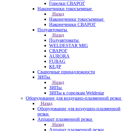
Горелки СВАРОГ
Наконечники токосъемные
Назад
Наконечники токосъемные
Наконечники СВАРОГ
Полуавтоматы
Назад
Полуавтоматы
WELDESTAR MIG
СВАРОГ
AURORA
FUBAG
КЕДР
Сварочные принадлежности
ЗИПы
Назад
ЗИПы
ЗИПы к горелкам Weldestar
Оборудование для воздушно-плазменной резки
Назад
Оборудование для воздушно-плазменной
резки
Аппарат плазменной резки
Назад
Аппарат плазменной резки