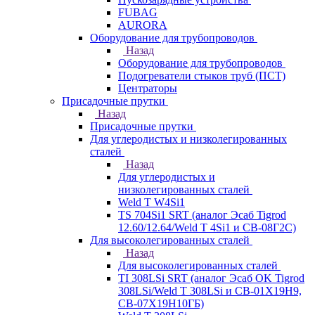
FUBAG
AURORA
Оборудование для трубопроводов
Назад
Оборудование для трубопроводов
Подогреватели стыков труб (ПСТ)
Центраторы
Присадочные прутки
Назад
Присадочные прутки
Для углеродистых и низколегированных
сталей
Назад
Для углеродистых и
низколегированных сталей
Weld T W4Si1
TS 704Si1 SRT (аналог Эсаб Tigrod
12.60/12.64/Weld T 4Si1 и СВ-08Г2С)
Для высоколегированных сталей
Назад
Для высоколегированных сталей
TI 308LSi SRT (аналог Эсаб OK Tigrod
308LSi/Weld T 308LSi и СВ-01Х19Н9,
СВ-07Х19Н10ГБ)