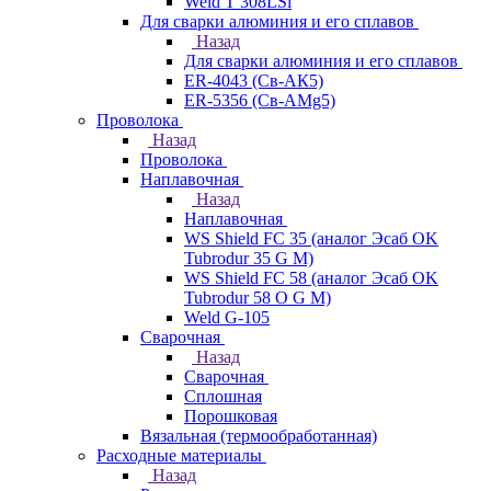
Weld T 308LSi
Для сварки алюминия и его сплавов
Назад
Для сварки алюминия и его сплавов
ER-4043 (Св-АК5)
ER-5356 (Св-АМg5)
Проволока
Назад
Проволока
Наплавочная
Назад
Наплавочная
WS Shield FC 35 (аналог Эсаб OK
Tubrodur 35 G M)
WS Shield FC 58 (аналог Эсаб OK
Tubrodur 58 O G M)
Weld G-105
Сварочная
Назад
Сварочная
Сплошная
Порошковая
Вязальная (термообработанная)
Расходные материалы
Назад