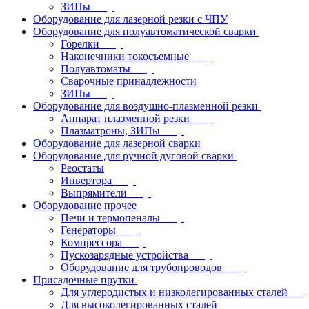
ЗИПы
Оборудование для лазерной резки с ЧПУ
Оборудование для полуавтоматической сварки
Горелки
Наконечники токосъемные
Полуавтоматы
Сварочные принадлежности
ЗИПы
Оборудование для воздушно-плазменной резки
Аппарат плазменной резки
Плазматроны, ЗИПы
Оборудование для лазерной сварки
Оборудование для ручной дуговой сварки
Реостаты
Инвертора
Выпрямители
Оборудование прочее
Печи и термопеналы
Генераторы
Компрессора
Пускозарядные устройства
Оборудование для трубопроводов
Присадочные прутки
Для углеродистых и низколегированных сталей
Для высоколегированных сталей