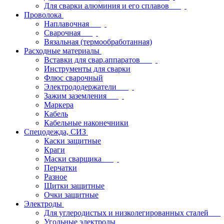
Для сварки алюминия и его сплавов
Проволока
Наплавочная
Сварочная
Вязальная (термообработанная)
Расходные материалы
Вставки для свар.аппаратов
Инструменты для сварки
Флюс сварочный
Электрододержатели
Зажим заземления
Маркера
Кабель
Кабельные наконечники
Спецодежда, СИЗ
Каски защитные
Краги
Маски сварщика
Перчатки
Разное
Щитки защитные
Очки защитные
Электроды
Для углеродистых и низколегированных сталей
Угольные электроды