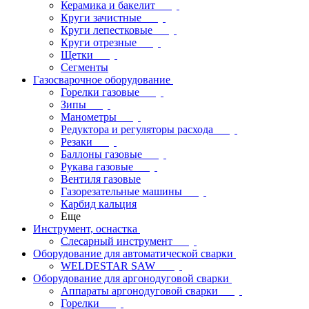
Керамика и бакелит
Круги зачистные
Круги лепестковые
Круги отрезные
Щетки
Сегменты
Газосварочное оборудование
Горелки газовые
Зипы
Манометры
Редуктора и регуляторы расхода
Резаки
Баллоны газовые
Рукава газовые
Вентиля газовые
Газорезательные машины
Карбид кальция
Еще
Инструмент, оснастка
Слесарный инструмент
Оборудование для автоматической сварки
WELDESTAR SAW
Оборудование для аргонодуговой сварки
Аппараты аргонодуговой сварки
Горелки