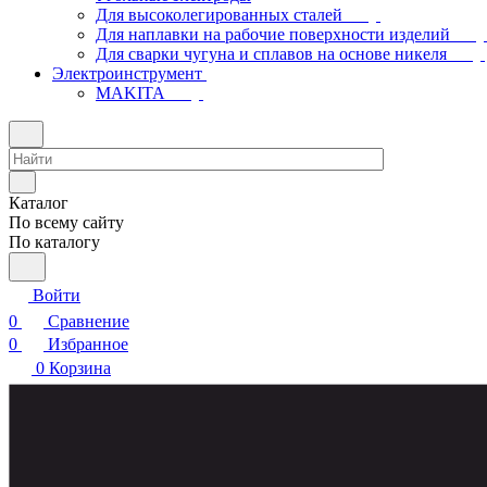
Для высоколегированных сталей
Для наплавки на рабочие поверхности изделий
Для сварки чугуна и сплавов на основе никеля
Электроинструмент
МAKITA
Каталог
По всему сайту
По каталогу
Войти
0
Сравнение
0
Избранное
0
Корзина