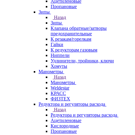
Ацетиленовые
Пропановые
Зипы
Назад
Зипы
Клапана обратные/затворы
предохранительные
К резакам/горелкам
Гайки
К редукторам газовым
Ниппели
Удлинители, тройники, ключи
Хомуты
Манометры
Назад
Манометры
Weldestar
КРАСС
ФИЗТЕХ
Редуктора и регуляторы расхода
Назад
Редуктора и регуляторы расхода
Ацетиленовые
Кислородные
Пропановые