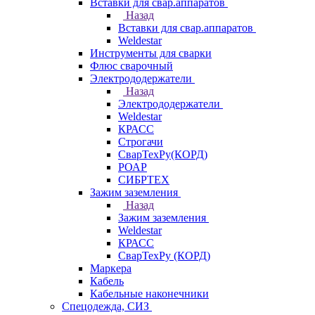
Вставки для свар.аппаратов
Назад
Вставки для свар.аппаратов
Weldestar
Инструменты для сварки
Флюс сварочный
Электрододержатели
Назад
Электрододержатели
Weldestar
КРАСС
Строгачи
СварТехРу(КОРД)
РОАР
СИБРТЕХ
Зажим заземления
Назад
Зажим заземления
Weldestar
КРАСС
СварТехРу (КОРД)
Маркера
Кабель
Кабельные наконечники
Спецодежда, СИЗ