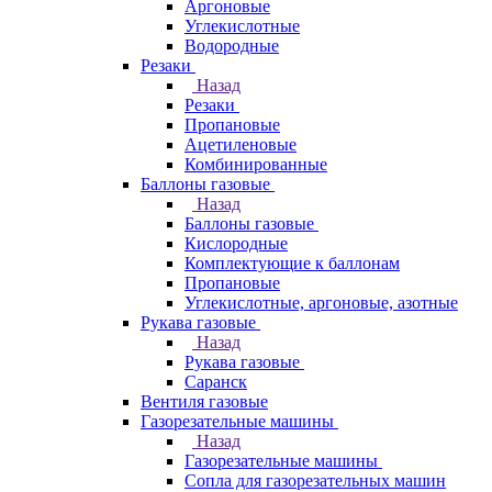
Аргоновые
Углекислотные
Водородные
Резаки
Назад
Резаки
Пропановые
Ацетиленовые
Комбинированные
Баллоны газовые
Назад
Баллоны газовые
Кислородные
Комплектующие к баллонам
Пропановые
Углекислотные, аргоновые, азотные
Рукава газовые
Назад
Рукава газовые
Саранск
Вентиля газовые
Газорезательные машины
Назад
Газорезательные машины
Сопла для газорезательных машин