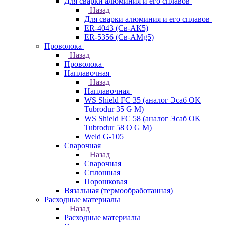
Для сварки алюминия и его сплавов
Назад
Для сварки алюминия и его сплавов
ER-4043 (Св-АК5)
ER-5356 (Св-АМg5)
Проволока
Назад
Проволока
Наплавочная
Назад
Наплавочная
WS Shield FC 35 (аналог Эсаб OK
Tubrodur 35 G M)
WS Shield FC 58 (аналог Эсаб OK
Tubrodur 58 O G M)
Weld G-105
Сварочная
Назад
Сварочная
Сплошная
Порошковая
Вязальная (термообработанная)
Расходные материалы
Назад
Расходные материалы