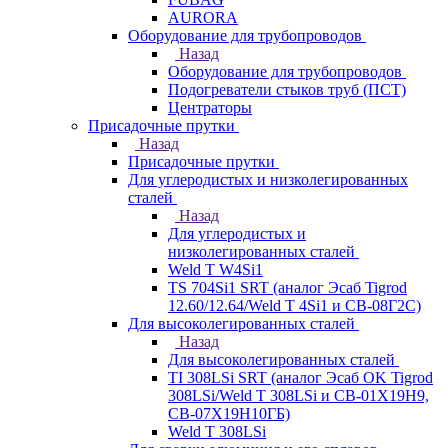
AURORA
Оборудование для трубопроводов
Назад
Оборудование для трубопроводов
Подогреватели стыков труб (ПСТ)
Центраторы
Присадочные прутки
Назад
Присадочные прутки
Для углеродистых и низколегированных
сталей
Назад
Для углеродистых и
низколегированных сталей
Weld T W4Si1
TS 704Si1 SRT (аналог Эсаб Tigrod
12.60/12.64/Weld T 4Si1 и СВ-08Г2С)
Для высоколегированных сталей
Назад
Для высоколегированных сталей
TI 308LSi SRT (аналог Эсаб OK Tigrod
308LSi/Weld T 308LSi и СВ-01Х19Н9,
СВ-07Х19Н10ГБ)
Weld T 308LSi