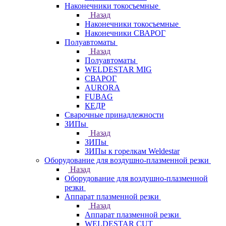
Наконечники токосъемные
Назад
Наконечники токосъемные
Наконечники СВАРОГ
Полуавтоматы
Назад
Полуавтоматы
WELDESTAR MIG
СВАРОГ
AURORA
FUBAG
КЕДР
Сварочные принадлежности
ЗИПы
Назад
ЗИПы
ЗИПы к горелкам Weldestar
Оборудование для воздушно-плазменной резки
Назад
Оборудование для воздушно-плазменной
резки
Аппарат плазменной резки
Назад
Аппарат плазменной резки
WELDESTAR CUT