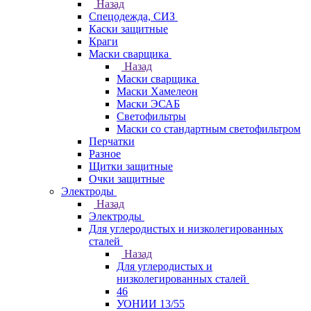
Назад
Спецодежда, СИЗ
Каски защитные
Краги
Маски сварщика
Назад
Маски сварщика
Маски Хамелеон
Маски ЭСАБ
Светофильтры
Маски со стандартным светофильтром
Перчатки
Разное
Щитки защитные
Очки защитные
Электроды
Назад
Электроды
Для углеродистых и низколегированных
сталей
Назад
Для углеродистых и
низколегированных сталей
46
УОНИИ 13/55