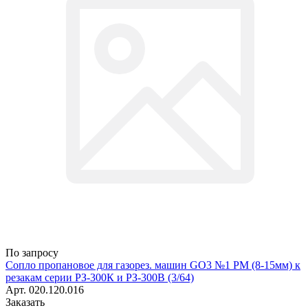
По запросу
Сопло пропановое для газорез. машин GO3 №1 РМ (8-15мм) к
резакам серии РЗ-300К и РЗ-300В (3/64)
Арт.
020.120.016
Заказать