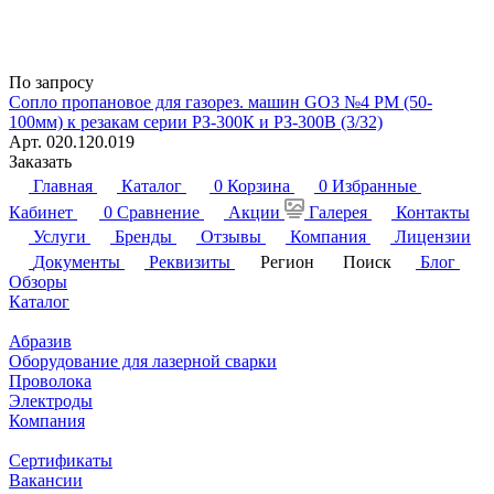
По запросу
Сопло пропановое для газорез. машин GO3 №4 РМ (50-
100мм) к резакам серии РЗ-300К и РЗ-300В (3/32)
Арт.
020.120.019
Заказать
Главная
Каталог
0
Корзина
0
Избранные
Кабинет
0
Сравнение
Акции
Галерея
Контакты
Услуги
Бренды
Отзывы
Компания
Лицензии
Документы
Реквизиты
Регион
Поиск
Блог
Обзоры
Каталог
Абразив
Оборудование для лазерной сварки
Проволока
Электроды
Компания
Сертификаты
Вакансии