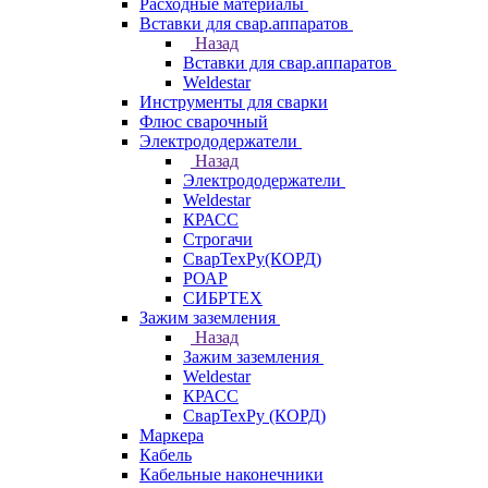
Расходные материалы
Вставки для свар.аппаратов
Назад
Вставки для свар.аппаратов
Weldestar
Инструменты для сварки
Флюс сварочный
Электрододержатели
Назад
Электрододержатели
Weldestar
КРАСС
Строгачи
СварТехРу(КОРД)
РОАР
СИБРТЕХ
Зажим заземления
Назад
Зажим заземления
Weldestar
КРАСС
СварТехРу (КОРД)
Маркера
Кабель
Кабельные наконечники