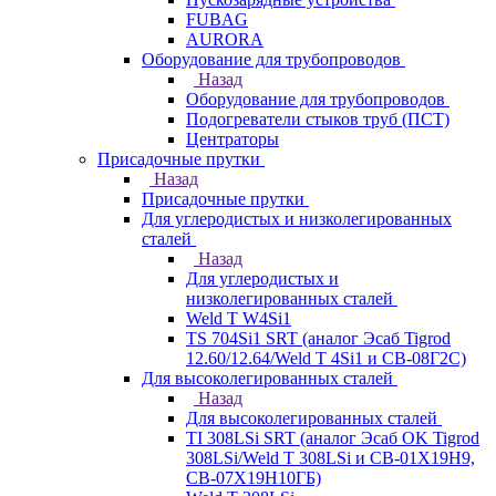
FUBAG
AURORA
Оборудование для трубопроводов
Назад
Оборудование для трубопроводов
Подогреватели стыков труб (ПСТ)
Центраторы
Присадочные прутки
Назад
Присадочные прутки
Для углеродистых и низколегированных
сталей
Назад
Для углеродистых и
низколегированных сталей
Weld T W4Si1
TS 704Si1 SRT (аналог Эсаб Tigrod
12.60/12.64/Weld T 4Si1 и СВ-08Г2С)
Для высоколегированных сталей
Назад
Для высоколегированных сталей
TI 308LSi SRT (аналог Эсаб OK Tigrod
308LSi/Weld T 308LSi и СВ-01Х19Н9,
СВ-07Х19Н10ГБ)