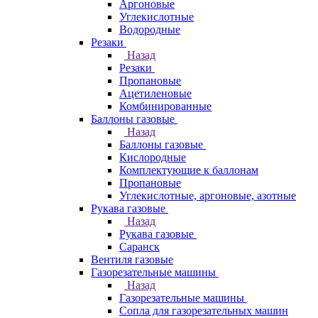
Аргоновые
Углекислотные
Водородные
Резаки
Назад
Резаки
Пропановые
Ацетиленовые
Комбинированные
Баллоны газовые
Назад
Баллоны газовые
Кислородные
Комплектующие к баллонам
Пропановые
Углекислотные, аргоновые, азотные
Рукава газовые
Назад
Рукава газовые
Саранск
Вентиля газовые
Газорезательные машины
Назад
Газорезательные машины
Сопла для газорезательных машин