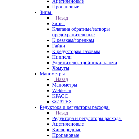
Ацетиленовые
Пропановые
Зипы
Назад
Зипы
Клапана обратные/затворы
предохранительные
К резакам/горелкам
Гайки
К редукторам газовым
Ниппели
Удлинители, тройники, ключи
Хомуты
Манометры
Назад
Манометры
Weldestar
КРАСС
ФИЗТЕХ
Редуктора и регуляторы расхода
Назад
Редуктора и регуляторы расхода
Ацетиленовые
Кислородные
Пропановые