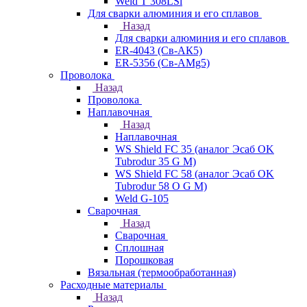
Weld T 308LSi
Для сварки алюминия и его сплавов
Назад
Для сварки алюминия и его сплавов
ER-4043 (Св-АК5)
ER-5356 (Св-АМg5)
Проволока
Назад
Проволока
Наплавочная
Назад
Наплавочная
WS Shield FC 35 (аналог Эсаб OK
Tubrodur 35 G M)
WS Shield FC 58 (аналог Эсаб OK
Tubrodur 58 O G M)
Weld G-105
Сварочная
Назад
Сварочная
Сплошная
Порошковая
Вязальная (термообработанная)
Расходные материалы
Назад