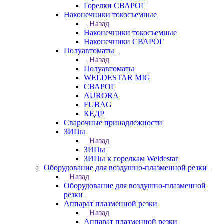
Горелки СВАРОГ
Наконечники токосъемные
Назад
Наконечники токосъемные
Наконечники СВАРОГ
Полуавтоматы
Назад
Полуавтоматы
WELDESTAR MIG
СВАРОГ
AURORA
FUBAG
КЕДР
Сварочные принадлежности
ЗИПы
Назад
ЗИПы
ЗИПы к горелкам Weldestar
Оборудование для воздушно-плазменной резки
Назад
Оборудование для воздушно-плазменной
резки
Аппарат плазменной резки
Назад
Аппарат плазменной резки