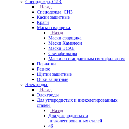
Спецодежда, СИЗ
Назад
Спецодежда, СИЗ
Каски защитные
Краги
Маски сварщика
Назад
Маски сварщика
Маски Хамелеон
Маски ЭСАБ
Светофильтры
Маски со стандартным светофильтром
Перчатки
Разное
Щитки защитные
Очки защитные
Электроды
Назад
Электроды
Для углеродистых и низколегированных
сталей
Назад
Для углеродистых и
низколегированных сталей
46