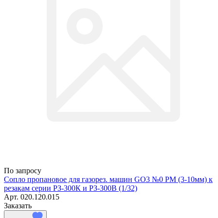
По запросу
Сопло пропановое для газорез. машин GO3 №0 РМ (3-10мм) к
резакам серии РЗ-300К и РЗ-300В (1/32)
Арт.
020.120.015
Заказать