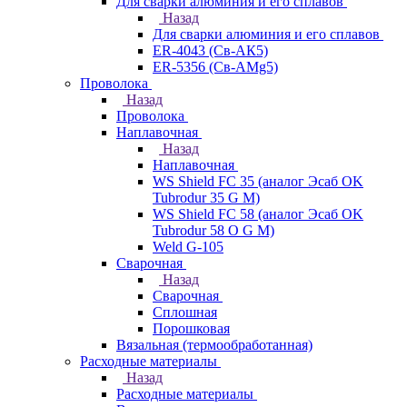
Для сварки алюминия и его сплавов
Назад
Для сварки алюминия и его сплавов
ER-4043 (Св-АК5)
ER-5356 (Св-АМg5)
Проволока
Назад
Проволока
Наплавочная
Назад
Наплавочная
WS Shield FC 35 (аналог Эсаб OK
Tubrodur 35 G M)
WS Shield FC 58 (аналог Эсаб OK
Tubrodur 58 O G M)
Weld G-105
Сварочная
Назад
Сварочная
Сплошная
Порошковая
Вязальная (термообработанная)
Расходные материалы
Назад
Расходные материалы