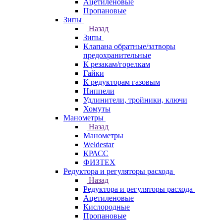
Ацетиленовые
Пропановые
Зипы
Назад
Зипы
Клапана обратные/затворы
предохранительные
К резакам/горелкам
Гайки
К редукторам газовым
Ниппели
Удлинители, тройники, ключи
Хомуты
Манометры
Назад
Манометры
Weldestar
КРАСС
ФИЗТЕХ
Редуктора и регуляторы расхода
Назад
Редуктора и регуляторы расхода
Ацетиленовые
Кислородные
Пропановые