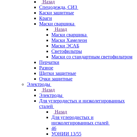
Назад
Спецодежда, СИЗ
Каски защитные
Краги
Маски сварщика
Назад
Маски сварщика
Маски Хамелеон
Маски ЭСАБ
Светофильтры
Маски со стандартным светофильтром
Перчатки
Разное
Щитки защитные
Очки защитные
Электроды
Назад
Электроды
Для углеродистых и низколегированных
сталей
Назад
Для углеродистых и
низколегированных сталей
46
УОНИИ 13/55