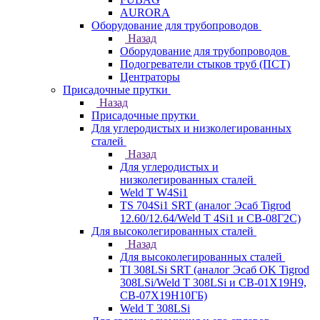
AURORA
Оборудование для трубопроводов
Назад
Оборудование для трубопроводов
Подогреватели стыков труб (ПСТ)
Центраторы
Присадочные прутки
Назад
Присадочные прутки
Для углеродистых и низколегированных
сталей
Назад
Для углеродистых и
низколегированных сталей
Weld T W4Si1
TS 704Si1 SRT (аналог Эсаб Tigrod
12.60/12.64/Weld T 4Si1 и СВ-08Г2С)
Для высоколегированных сталей
Назад
Для высоколегированных сталей
TI 308LSi SRT (аналог Эсаб OK Tigrod
308LSi/Weld T 308LSi и СВ-01Х19Н9,
СВ-07Х19Н10ГБ)
Weld T 308LSi