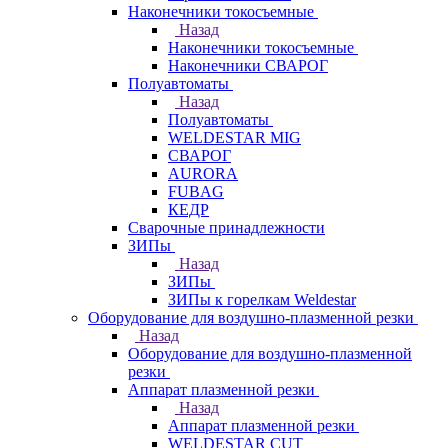
Наконечники токосъемные
Назад
Наконечники токосъемные
Наконечники СВАРОГ
Полуавтоматы
Назад
Полуавтоматы
WELDESTAR MIG
СВАРОГ
AURORA
FUBAG
КЕДР
Сварочные принадлежности
ЗИПы
Назад
ЗИПы
ЗИПы к горелкам Weldestar
Оборудование для воздушно-плазменной резки
Назад
Оборудование для воздушно-плазменной
резки
Аппарат плазменной резки
Назад
Аппарат плазменной резки
WELDESTAR CUT