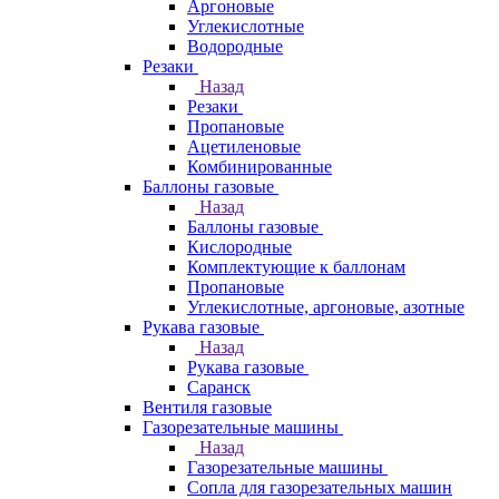
Аргоновые
Углекислотные
Водородные
Резаки
Назад
Резаки
Пропановые
Ацетиленовые
Комбинированные
Баллоны газовые
Назад
Баллоны газовые
Кислородные
Комплектующие к баллонам
Пропановые
Углекислотные, аргоновые, азотные
Рукава газовые
Назад
Рукава газовые
Саранск
Вентиля газовые
Газорезательные машины
Назад
Газорезательные машины
Сопла для газорезательных машин