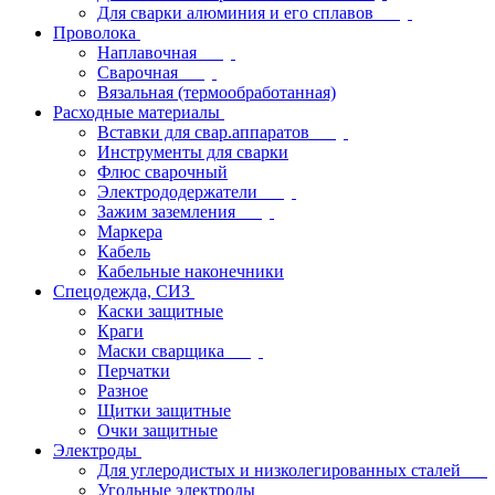
Для сварки алюминия и его сплавов
Проволока
Наплавочная
Сварочная
Вязальная (термообработанная)
Расходные материалы
Вставки для свар.аппаратов
Инструменты для сварки
Флюс сварочный
Электрододержатели
Зажим заземления
Маркера
Кабель
Кабельные наконечники
Спецодежда, СИЗ
Каски защитные
Краги
Маски сварщика
Перчатки
Разное
Щитки защитные
Очки защитные
Электроды
Для углеродистых и низколегированных сталей
Угольные электроды