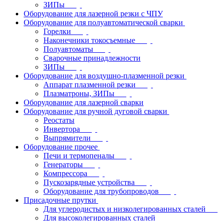
ЗИПы
Оборудование для лазерной резки с ЧПУ
Оборудование для полуавтоматической сварки
Горелки
Наконечники токосъемные
Полуавтоматы
Сварочные принадлежности
ЗИПы
Оборудование для воздушно-плазменной резки
Аппарат плазменной резки
Плазматроны, ЗИПы
Оборудование для лазерной сварки
Оборудование для ручной дуговой сварки
Реостаты
Инвертора
Выпрямители
Оборудование прочее
Печи и термопеналы
Генераторы
Компрессора
Пускозарядные устройства
Оборудование для трубопроводов
Присадочные прутки
Для углеродистых и низколегированных сталей
Для высоколегированных сталей