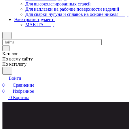
Для высоколегированных сталей
Для наплавки на рабочие поверхности изделий
Для сварки чугуна и сплавов на основе никеля
Электроинструмент
МAKITA
Каталог
По всему сайту
По каталогу
Войти
0
Сравнение
0
Избранное
0
Корзина