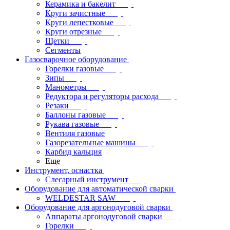
Керамика и бакелит
Круги зачистные
Круги лепестковые
Круги отрезные
Щетки
Сегменты
Газосварочное оборудование
Горелки газовые
Зипы
Манометры
Редуктора и регуляторы расхода
Резаки
Баллоны газовые
Рукава газовые
Вентиля газовые
Газорезательные машины
Карбид кальция
Еще
Инструмент, оснастка
Слесарный инструмент
Оборудование для автоматической сварки
WELDESTAR SAW
Оборудование для аргонодуговой сварки
Аппараты аргонодуговой сварки
Горелки