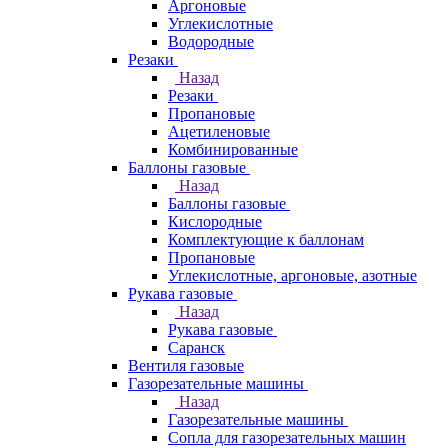
Аргоновые
Углекислотные
Водородные
Резаки
Назад
Резаки
Пропановые
Ацетиленовые
Комбинированные
Баллоны газовые
Назад
Баллоны газовые
Кислородные
Комплектующие к баллонам
Пропановые
Углекислотные, аргоновые, азотные
Рукава газовые
Назад
Рукава газовые
Саранск
Вентиля газовые
Газорезательные машины
Назад
Газорезательные машины
Сопла для газорезательных машин