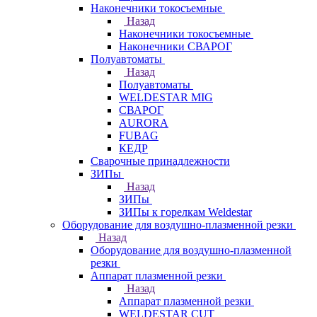
Наконечники токосъемные
Назад
Наконечники токосъемные
Наконечники СВАРОГ
Полуавтоматы
Назад
Полуавтоматы
WELDESTAR MIG
СВАРОГ
AURORA
FUBAG
КЕДР
Сварочные принадлежности
ЗИПы
Назад
ЗИПы
ЗИПы к горелкам Weldestar
Оборудование для воздушно-плазменной резки
Назад
Оборудование для воздушно-плазменной
резки
Аппарат плазменной резки
Назад
Аппарат плазменной резки
WELDESTAR CUT