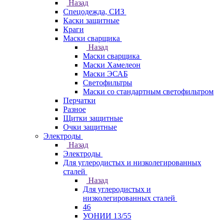
Назад
Спецодежда, СИЗ
Каски защитные
Краги
Маски сварщика
Назад
Маски сварщика
Маски Хамелеон
Маски ЭСАБ
Светофильтры
Маски со стандартным светофильтром
Перчатки
Разное
Щитки защитные
Очки защитные
Электроды
Назад
Электроды
Для углеродистых и низколегированных
сталей
Назад
Для углеродистых и
низколегированных сталей
46
УОНИИ 13/55