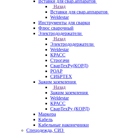
Вставки для свар.аппаратов
Назад
Вставки для свар.аппаратов
Weldestar
Инструменты для сварки
Флюс сварочный
Электрододержатели
Назад
Электрододержатели
Weldestar
КРАСС
Строгачи
СварТехРу(КОРД)
РОАР
СИБРТЕХ
Зажим заземления
Назад
Зажим заземления
Weldestar
КРАСС
СварТехРу (КОРД)
Маркера
Кабель
Кабельные наконечники
Спецодежда, СИЗ