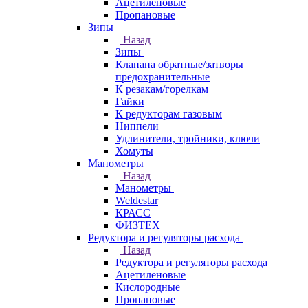
Ацетиленовые
Пропановые
Зипы
Назад
Зипы
Клапана обратные/затворы
предохранительные
К резакам/горелкам
Гайки
К редукторам газовым
Ниппели
Удлинители, тройники, ключи
Хомуты
Манометры
Назад
Манометры
Weldestar
КРАСС
ФИЗТЕХ
Редуктора и регуляторы расхода
Назад
Редуктора и регуляторы расхода
Ацетиленовые
Кислородные
Пропановые