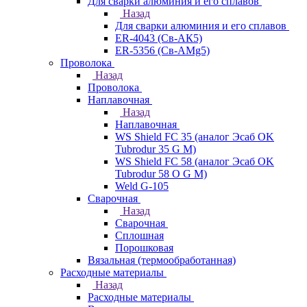
Для сварки алюминия и его сплавов
Назад
Для сварки алюминия и его сплавов
ER-4043 (Св-АК5)
ER-5356 (Св-АМg5)
Проволока
Назад
Проволока
Наплавочная
Назад
Наплавочная
WS Shield FC 35 (аналог Эсаб OK
Tubrodur 35 G M)
WS Shield FC 58 (аналог Эсаб OK
Tubrodur 58 O G M)
Weld G-105
Сварочная
Назад
Сварочная
Сплошная
Порошковая
Вязальная (термообработанная)
Расходные материалы
Назад
Расходные материалы