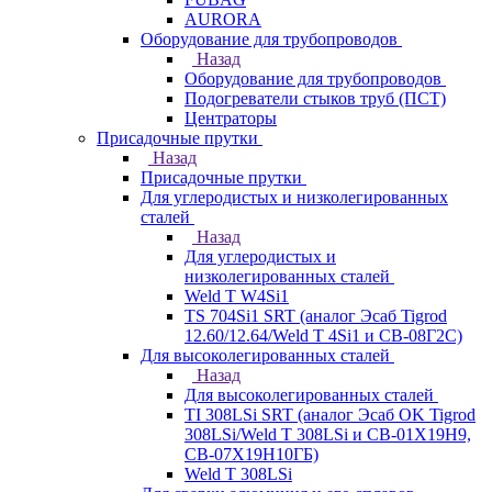
AURORA
Оборудование для трубопроводов
Назад
Оборудование для трубопроводов
Подогреватели стыков труб (ПСТ)
Центраторы
Присадочные прутки
Назад
Присадочные прутки
Для углеродистых и низколегированных
сталей
Назад
Для углеродистых и
низколегированных сталей
Weld T W4Si1
TS 704Si1 SRT (аналог Эсаб Tigrod
12.60/12.64/Weld T 4Si1 и СВ-08Г2С)
Для высоколегированных сталей
Назад
Для высоколегированных сталей
TI 308LSi SRT (аналог Эсаб OK Tigrod
308LSi/Weld T 308LSi и СВ-01Х19Н9,
СВ-07Х19Н10ГБ)
Weld T 308LSi