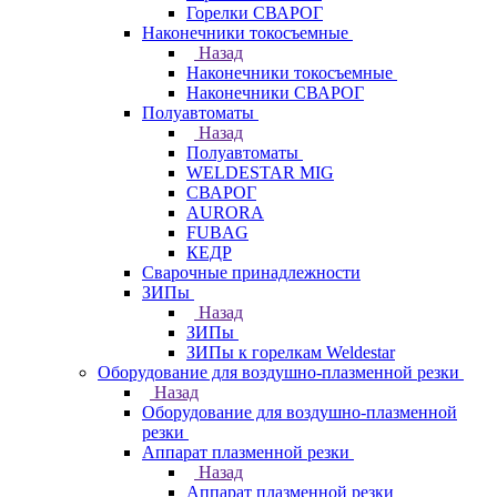
Горелки СВАРОГ
Наконечники токосъемные
Назад
Наконечники токосъемные
Наконечники СВАРОГ
Полуавтоматы
Назад
Полуавтоматы
WELDESTAR MIG
СВАРОГ
AURORA
FUBAG
КЕДР
Сварочные принадлежности
ЗИПы
Назад
ЗИПы
ЗИПы к горелкам Weldestar
Оборудование для воздушно-плазменной резки
Назад
Оборудование для воздушно-плазменной
резки
Аппарат плазменной резки
Назад
Аппарат плазменной резки