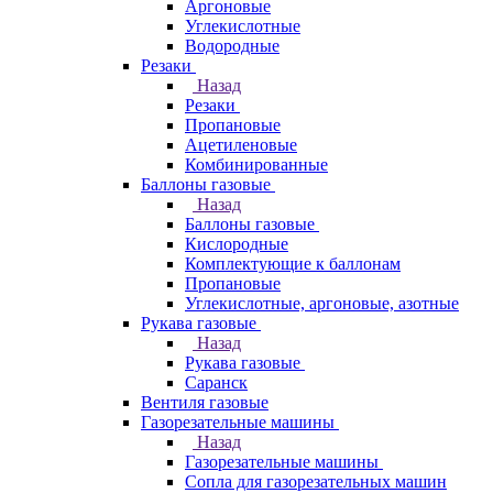
Аргоновые
Углекислотные
Водородные
Резаки
Назад
Резаки
Пропановые
Ацетиленовые
Комбинированные
Баллоны газовые
Назад
Баллоны газовые
Кислородные
Комплектующие к баллонам
Пропановые
Углекислотные, аргоновые, азотные
Рукава газовые
Назад
Рукава газовые
Саранск
Вентиля газовые
Газорезательные машины
Назад
Газорезательные машины
Сопла для газорезательных машин