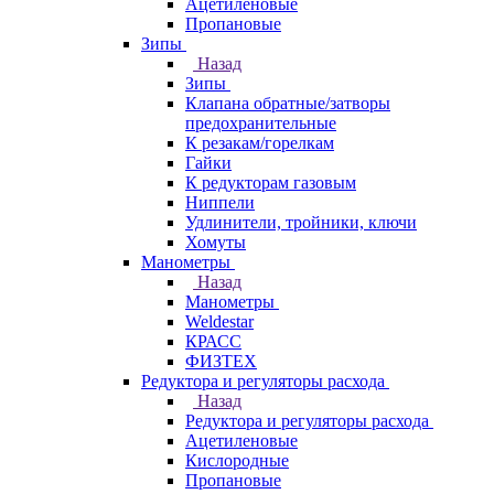
Ацетиленовые
Пропановые
Зипы
Назад
Зипы
Клапана обратные/затворы
предохранительные
К резакам/горелкам
Гайки
К редукторам газовым
Ниппели
Удлинители, тройники, ключи
Хомуты
Манометры
Назад
Манометры
Weldestar
КРАСС
ФИЗТЕХ
Редуктора и регуляторы расхода
Назад
Редуктора и регуляторы расхода
Ацетиленовые
Кислородные
Пропановые