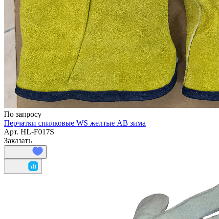
По запросу
Перчатки спилковые WS желтые AB зима
Арт.
HL-F017S
Заказать