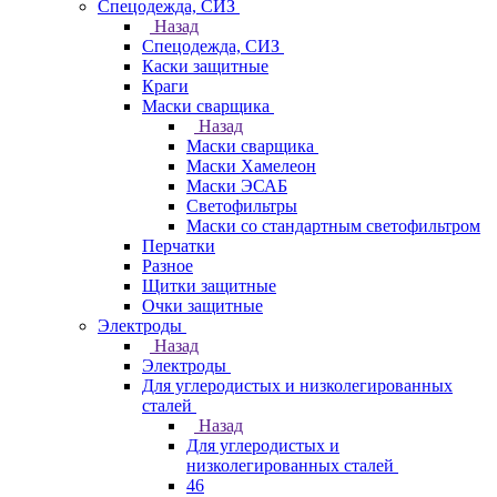
Спецодежда, СИЗ
Назад
Спецодежда, СИЗ
Каски защитные
Краги
Маски сварщика
Назад
Маски сварщика
Маски Хамелеон
Маски ЭСАБ
Светофильтры
Маски со стандартным светофильтром
Перчатки
Разное
Щитки защитные
Очки защитные
Электроды
Назад
Электроды
Для углеродистых и низколегированных
сталей
Назад
Для углеродистых и
низколегированных сталей
46