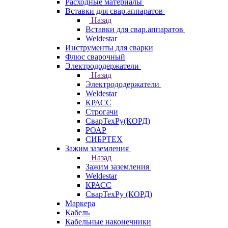
Расходные материалы
Вставки для свар.аппаратов
Назад
Вставки для свар.аппаратов
Weldestar
Инструменты для сварки
Флюс сварочный
Электрододержатели
Назад
Электрододержатели
Weldestar
КРАСС
Строгачи
СварТехРу(КОРД)
РОАР
СИБРТЕХ
Зажим заземления
Назад
Зажим заземления
Weldestar
КРАСС
СварТехРу (КОРД)
Маркера
Кабель
Кабельные наконечники