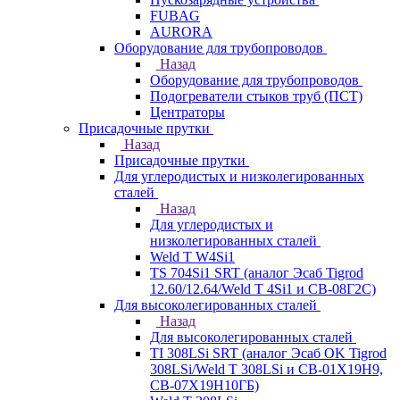
FUBAG
AURORA
Оборудование для трубопроводов
Назад
Оборудование для трубопроводов
Подогреватели стыков труб (ПСТ)
Центраторы
Присадочные прутки
Назад
Присадочные прутки
Для углеродистых и низколегированных
сталей
Назад
Для углеродистых и
низколегированных сталей
Weld T W4Si1
TS 704Si1 SRT (аналог Эсаб Tigrod
12.60/12.64/Weld T 4Si1 и СВ-08Г2С)
Для высоколегированных сталей
Назад
Для высоколегированных сталей
TI 308LSi SRT (аналог Эсаб OK Tigrod
308LSi/Weld T 308LSi и СВ-01Х19Н9,
СВ-07Х19Н10ГБ)