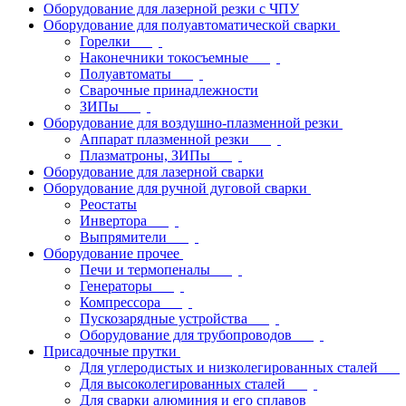
Оборудование для лазерной резки с ЧПУ
Оборудование для полуавтоматической сварки
Горелки
Наконечники токосъемные
Полуавтоматы
Сварочные принадлежности
ЗИПы
Оборудование для воздушно-плазменной резки
Аппарат плазменной резки
Плазматроны, ЗИПы
Оборудование для лазерной сварки
Оборудование для ручной дуговой сварки
Реостаты
Инвертора
Выпрямители
Оборудование прочее
Печи и термопеналы
Генераторы
Компрессора
Пускозарядные устройства
Оборудование для трубопроводов
Присадочные прутки
Для углеродистых и низколегированных сталей
Для высоколегированных сталей
Для сварки алюминия и его сплавов