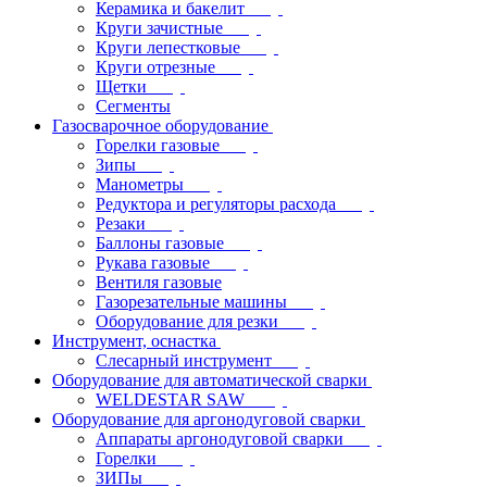
Керамика и бакелит
Круги зачистные
Круги лепестковые
Круги отрезные
Щетки
Сегменты
Газосварочное оборудование
Горелки газовые
Зипы
Манометры
Редуктора и регуляторы расхода
Резаки
Баллоны газовые
Рукава газовые
Вентиля газовые
Газорезательные машины
Оборудование для резки
Инструмент, оснастка
Слесарный инструмент
Оборудование для автоматической сварки
WELDESTAR SAW
Оборудование для аргонодуговой сварки
Аппараты аргонодуговой сварки
Горелки
ЗИПы