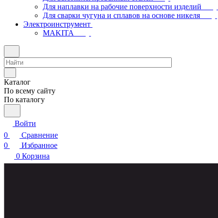
Для наплавки на рабочие поверхности изделий
Для сварки чугуна и сплавов на основе никеля
Электроинструмент
МAKITA
Каталог
По всему сайту
По каталогу
Войти
0
Сравнение
0
Избранное
0
Корзина