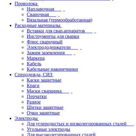
Проволока
Наплавочная
Сварочная
Вязальная (термообработанная)
Расходные материалы
Вставки для свар.аппаратов
Инструменты для сварки
Флюс сварочный
Электрододержатели
Зажим заземления
Маркера
Кабель
Кабельные наконечники
Спецодежда, СИЗ
Каски защитные
Краги
Маски сварщика
Перчатки
Разное
Щитки защитные
Очки защитные
Электроды
Для углеродистых и низколегированных сталей
Угольные электроды
Для высоколегированных сталей