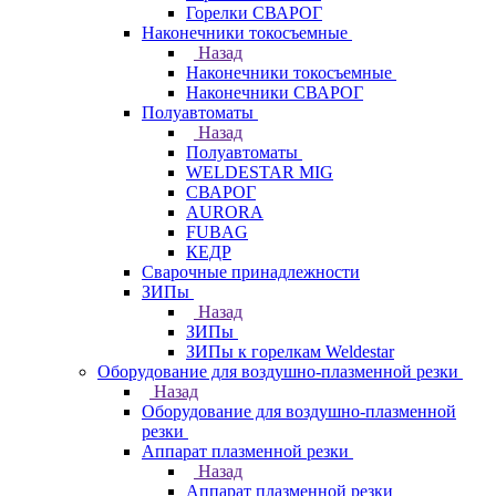
Горелки СВАРОГ
Наконечники токосъемные
Назад
Наконечники токосъемные
Наконечники СВАРОГ
Полуавтоматы
Назад
Полуавтоматы
WELDESTAR MIG
СВАРОГ
AURORA
FUBAG
КЕДР
Сварочные принадлежности
ЗИПы
Назад
ЗИПы
ЗИПы к горелкам Weldestar
Оборудование для воздушно-плазменной резки
Назад
Оборудование для воздушно-плазменной
резки
Аппарат плазменной резки
Назад
Аппарат плазменной резки