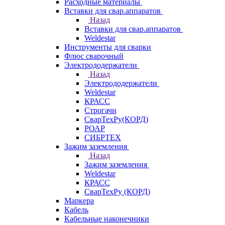
Расходные материалы
Вставки для свар.аппаратов
Назад
Вставки для свар.аппаратов
Weldestar
Инструменты для сварки
Флюс сварочный
Электрододержатели
Назад
Электрододержатели
Weldestar
КРАСС
Строгачи
СварТехРу(КОРД)
РОАР
СИБРТЕХ
Зажим заземления
Назад
Зажим заземления
Weldestar
КРАСС
СварТехРу (КОРД)
Маркера
Кабель
Кабельные наконечники