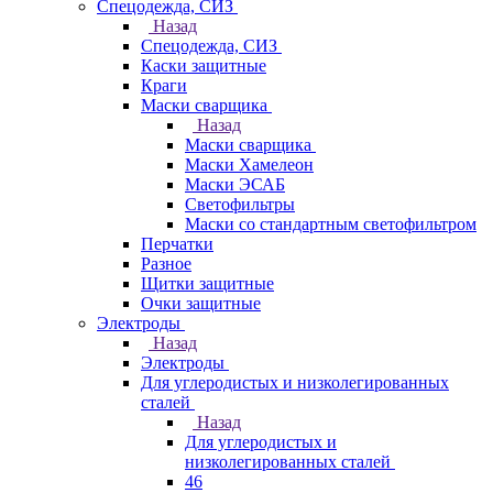
Спецодежда, СИЗ
Назад
Спецодежда, СИЗ
Каски защитные
Краги
Маски сварщика
Назад
Маски сварщика
Маски Хамелеон
Маски ЭСАБ
Светофильтры
Маски со стандартным светофильтром
Перчатки
Разное
Щитки защитные
Очки защитные
Электроды
Назад
Электроды
Для углеродистых и низколегированных
сталей
Назад
Для углеродистых и
низколегированных сталей
46