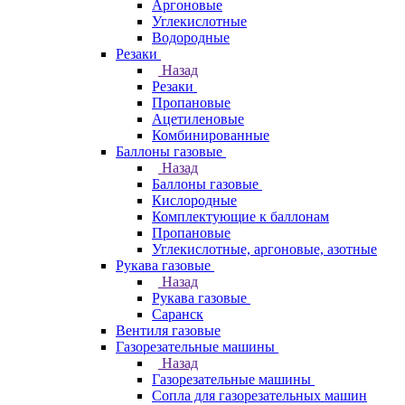
Аргоновые
Углекислотные
Водородные
Резаки
Назад
Резаки
Пропановые
Ацетиленовые
Комбинированные
Баллоны газовые
Назад
Баллоны газовые
Кислородные
Комплектующие к баллонам
Пропановые
Углекислотные, аргоновые, азотные
Рукава газовые
Назад
Рукава газовые
Саранск
Вентиля газовые
Газорезательные машины
Назад
Газорезательные машины
Сопла для газорезательных машин