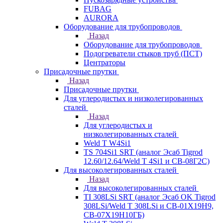
FUBAG
AURORA
Оборудование для трубопроводов
Назад
Оборудование для трубопроводов
Подогреватели стыков труб (ПСТ)
Центраторы
Присадочные прутки
Назад
Присадочные прутки
Для углеродистых и низколегированных
сталей
Назад
Для углеродистых и
низколегированных сталей
Weld T W4Si1
TS 704Si1 SRT (аналог Эсаб Tigrod
12.60/12.64/Weld T 4Si1 и СВ-08Г2С)
Для высоколегированных сталей
Назад
Для высоколегированных сталей
TI 308LSi SRT (аналог Эсаб OK Tigrod
308LSi/Weld T 308LSi и СВ-01Х19Н9,
СВ-07Х19Н10ГБ)