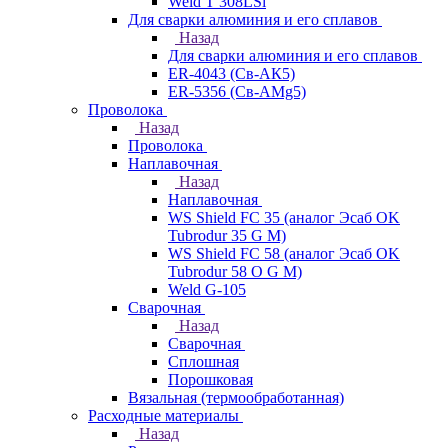
Weld T 308LSi
Для сварки алюминия и его сплавов
Назад
Для сварки алюминия и его сплавов
ER-4043 (Св-АК5)
ER-5356 (Св-АМg5)
Проволока
Назад
Проволока
Наплавочная
Назад
Наплавочная
WS Shield FC 35 (аналог Эсаб OK
Tubrodur 35 G M)
WS Shield FC 58 (аналог Эсаб OK
Tubrodur 58 O G M)
Weld G-105
Сварочная
Назад
Сварочная
Сплошная
Порошковая
Вязальная (термообработанная)
Расходные материалы
Назад