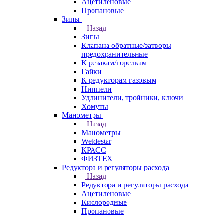
Ацетиленовые
Пропановые
Зипы
Назад
Зипы
Клапана обратные/затворы
предохранительные
К резакам/горелкам
Гайки
К редукторам газовым
Ниппели
Удлинители, тройники, ключи
Хомуты
Манометры
Назад
Манометры
Weldestar
КРАСС
ФИЗТЕХ
Редуктора и регуляторы расхода
Назад
Редуктора и регуляторы расхода
Ацетиленовые
Кислородные
Пропановые