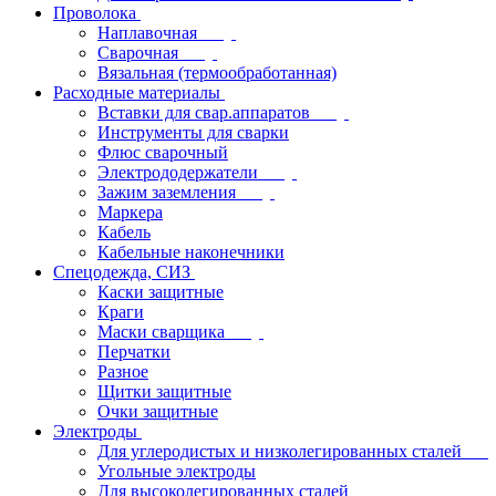
Проволока
Наплавочная
Сварочная
Вязальная (термообработанная)
Расходные материалы
Вставки для свар.аппаратов
Инструменты для сварки
Флюс сварочный
Электрододержатели
Зажим заземления
Маркера
Кабель
Кабельные наконечники
Спецодежда, СИЗ
Каски защитные
Краги
Маски сварщика
Перчатки
Разное
Щитки защитные
Очки защитные
Электроды
Для углеродистых и низколегированных сталей
Угольные электроды
Для высоколегированных сталей