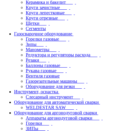
Керамика и бакелит
Круги зачистные
Круги лепестковые
Круги отрезные
Щетки
Сегменты
Газосварочное оборудование
Горелки газовые
Зипы
Манометры
Редуктора и регуляторы расхода
Резаки
Баллоны газовые
Рукава газовые
Вентиля газовые
Газорезательные машины
Оборудование для резки
Инструмент, оснастка
Слесарный инструмент
Оборудование для автоматической сварки
WELDESTAR SAW
Оборудование для аргонодуговой сварки
Аппараты аргонодуговой сварки
Горелки
ЗИПы