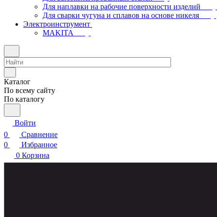
Для наплавки на рабочие поверхности изделий
Для сварки чугуна и сплавов на основе никеля
Электроинструмент
МAKITA
Каталог
По всему сайту
По каталогу
Войти
0
Сравнение
0
Избранное
0
Корзина