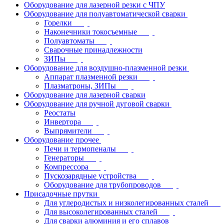
Оборудование для лазерной резки с ЧПУ
Оборудование для полуавтоматической сварки
Горелки
Наконечники токосъемные
Полуавтоматы
Сварочные принадлежности
ЗИПы
Оборудование для воздушно-плазменной резки
Аппарат плазменной резки
Плазматроны, ЗИПы
Оборудование для лазерной сварки
Оборудование для ручной дуговой сварки
Реостаты
Инвертора
Выпрямители
Оборудование прочее
Печи и термопеналы
Генераторы
Компрессора
Пускозарядные устройства
Оборудование для трубопроводов
Присадочные прутки
Для углеродистых и низколегированных сталей
Для высоколегированных сталей
Для сварки алюминия и его сплавов