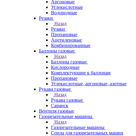
Аргоновые
Углекислотные
Водородные
Резаки
Назад
Резаки
Пропановые
Ацетиленовые
Комбинированные
Баллоны газовые
Назад
Баллоны газовые
Кислородные
Комплектующие к баллонам
Пропановые
Углекислотные, аргоновые, азотные
Рукава газовые
Назад
Рукава газовые
Саранск
Вентиля газовые
Газорезательные машины
Назад
Газорезательные машины
Сопла для газорезательных машин