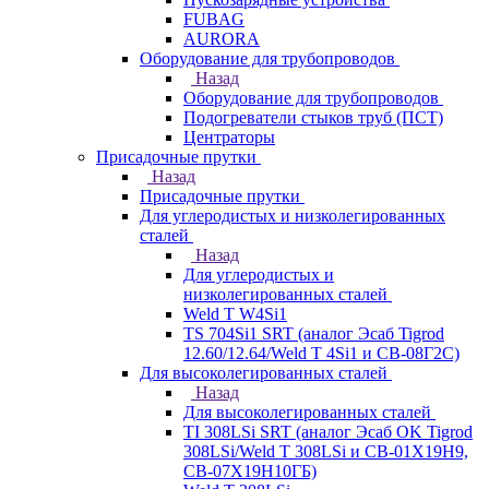
FUBAG
AURORA
Оборудование для трубопроводов
Назад
Оборудование для трубопроводов
Подогреватели стыков труб (ПСТ)
Центраторы
Присадочные прутки
Назад
Присадочные прутки
Для углеродистых и низколегированных
сталей
Назад
Для углеродистых и
низколегированных сталей
Weld T W4Si1
TS 704Si1 SRT (аналог Эсаб Tigrod
12.60/12.64/Weld T 4Si1 и СВ-08Г2С)
Для высоколегированных сталей
Назад
Для высоколегированных сталей
TI 308LSi SRT (аналог Эсаб OK Tigrod
308LSi/Weld T 308LSi и СВ-01Х19Н9,
СВ-07Х19Н10ГБ)