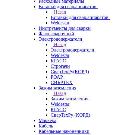
Расходные материалы
Вставки для свар.аппаратов
Назад
Вставки для свар.аппаратов
Weldestar
Инструменты для сварки
Флюс сварочный
Электрододержатели
Назад
Электрододержатели
Weldestar
КРАСС
Строгачи
СварТехРу(КОРД)
РОАР
СИБРТЕХ
Зажим заземления
Назад
Зажим заземления
Weldestar
КРАСС
СварТехРу (КОРД)
Маркера
Кабель
Кабельные наконечники