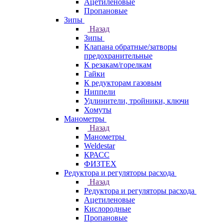
Ацетиленовые
Пропановые
Зипы
Назад
Зипы
Клапана обратные/затворы
предохранительные
К резакам/горелкам
Гайки
К редукторам газовым
Ниппели
Удлинители, тройники, ключи
Хомуты
Манометры
Назад
Манометры
Weldestar
КРАСС
ФИЗТЕХ
Редуктора и регуляторы расхода
Назад
Редуктора и регуляторы расхода
Ацетиленовые
Кислородные
Пропановые