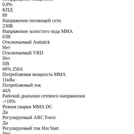
0,9%
КПД
89
Напряжение питающей сети
230В
Напряжение холостого хода MMA
63В
Отключаемый Antistick
Нет
Отключаемый VRD
Нет
ПВ
60% 250А
Потребляемая мощность ММА
11кВа
Потребляемый ток
44А
Рабочий диапазон сетевого напряжения
-+10%
Режим сварки MMA DC
Да
Регулируемый ARC Force
Да
Регулируемый ток Hot Start
Нет