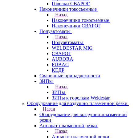
Горелки СВАРОГ
Наконечники токосъемные
Назад
Наконечники токосъемные
Наконечники СВАРОГ
Полуавтоматы
Назад
Полуавтоматы
WELDESTAR MIG
СВАРОГ
AURORA
FUBAG
КЕДР
Сварочные принадлежности
ЗИПы
Назад
ЗИПы
ЗИПы к горелкам Weldestar
Оборудование для воздушно-плазменной резки
Назад
Оборудование для воздушно-плазменной
резки
Аппарат плазменной резки
Назад
Аппарат плазменной резки