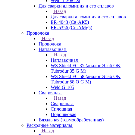
Weld T 308LSi
Для сварки алюминия и его сплавов
Назад
Для сварки алюминия и его сплавов
ER-4043 (Св-АК5)
ER-5356 (Св-АМg5)
Проволока
Назад
Проволока
Наплавочная
Назад
Наплавочная
WS Shield FC 35 (аналог Эсаб OK
Tubrodur 35 G M)
WS Shield FC 58 (аналог Эсаб OK
Tubrodur 58 O G M)
Weld G-105
Сварочная
Назад
Сварочная
Сплошная
Порошковая
Вязальная (термообработанная)
Расходные материалы
Назад