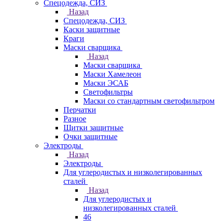
Спецодежда, СИЗ
Назад
Спецодежда, СИЗ
Каски защитные
Краги
Маски сварщика
Назад
Маски сварщика
Маски Хамелеон
Маски ЭСАБ
Светофильтры
Маски со стандартным светофильтром
Перчатки
Разное
Щитки защитные
Очки защитные
Электроды
Назад
Электроды
Для углеродистых и низколегированных
сталей
Назад
Для углеродистых и
низколегированных сталей
46