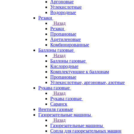
Аргоновые
Углекислотные
Водородные
Резаки
Назад
Резаки
Пропановые
Ацетиленовые
Комбинированные
Баллоны газовые
Назад
Баллоны газовые
Кислородные
Комплектующие к баллонам
Пропановые
Углекислотные, аргоновые, азотные
Рукава газовые
Назад
Рукава газовые
Саранск
Вентиля газовые
Газорезательные машины
Назад
Газорезательные машины
Сопла для газорезательных машин