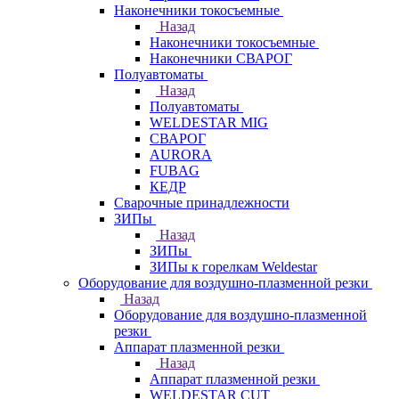
Наконечники токосъемные
Назад
Наконечники токосъемные
Наконечники СВАРОГ
Полуавтоматы
Назад
Полуавтоматы
WELDESTAR MIG
СВАРОГ
AURORA
FUBAG
КЕДР
Сварочные принадлежности
ЗИПы
Назад
ЗИПы
ЗИПы к горелкам Weldestar
Оборудование для воздушно-плазменной резки
Назад
Оборудование для воздушно-плазменной
резки
Аппарат плазменной резки
Назад
Аппарат плазменной резки
WELDESTAR CUT