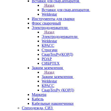
Вставки для свар.аппаратов
Назад
Вставки для свар.аппаратов
Weldestar
Инструменты для сварки
Флюс сварочный
Электрододержатели
Назад
Электрододержатели
Weldestar
КРАСС
Строгачи
СварТехРу(КОРД)
РОАР
СИБРТЕХ
Зажим заземления
Назад
Зажим заземления
Weldestar
КРАСС
СварТехРу (КОРД)
Маркера
Кабель
Кабельные наконечники
Спецодежда, СИЗ