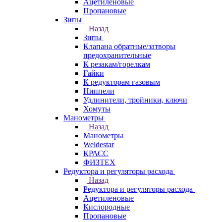
Ацетиленовые
Пропановые
Зипы
Назад
Зипы
Клапана обратные/затворы
предохранительные
К резакам/горелкам
Гайки
К редукторам газовым
Ниппели
Удлинители, тройники, ключи
Хомуты
Манометры
Назад
Манометры
Weldestar
КРАСС
ФИЗТЕХ
Редуктора и регуляторы расхода
Назад
Редуктора и регуляторы расхода
Ацетиленовые
Кислородные
Пропановые