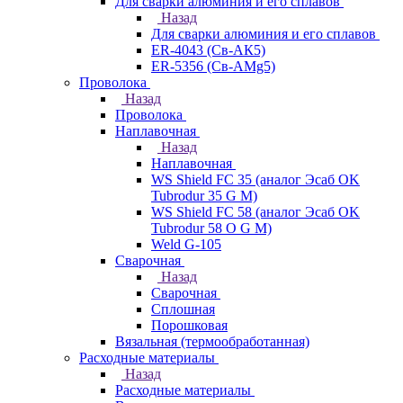
Для сварки алюминия и его сплавов
Назад
Для сварки алюминия и его сплавов
ER-4043 (Св-АК5)
ER-5356 (Св-АМg5)
Проволока
Назад
Проволока
Наплавочная
Назад
Наплавочная
WS Shield FC 35 (аналог Эсаб OK
Tubrodur 35 G M)
WS Shield FC 58 (аналог Эсаб OK
Tubrodur 58 O G M)
Weld G-105
Сварочная
Назад
Сварочная
Сплошная
Порошковая
Вязальная (термообработанная)
Расходные материалы
Назад
Расходные материалы