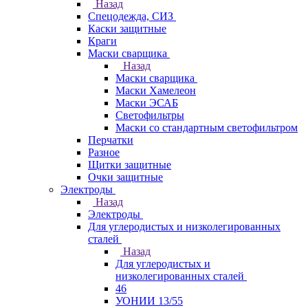
Назад
Спецодежда, СИЗ
Каски защитные
Краги
Маски сварщика
Назад
Маски сварщика
Маски Хамелеон
Маски ЭСАБ
Светофильтры
Маски со стандартным светофильтром
Перчатки
Разное
Щитки защитные
Очки защитные
Электроды
Назад
Электроды
Для углеродистых и низколегированных
сталей
Назад
Для углеродистых и
низколегированных сталей
46
УОНИИ 13/55