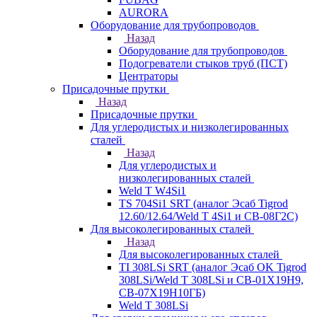
AURORA
Оборудование для трубопроводов
Назад
Оборудование для трубопроводов
Подогреватели стыков труб (ПСТ)
Центраторы
Присадочные прутки
Назад
Присадочные прутки
Для углеродистых и низколегированных
сталей
Назад
Для углеродистых и
низколегированных сталей
Weld T W4Si1
TS 704Si1 SRT (аналог Эсаб Tigrod
12.60/12.64/Weld T 4Si1 и СВ-08Г2С)
Для высоколегированных сталей
Назад
Для высоколегированных сталей
TI 308LSi SRT (аналог Эсаб OK Tigrod
308LSi/Weld T 308LSi и СВ-01Х19Н9,
СВ-07Х19Н10ГБ)
Weld T 308LSi