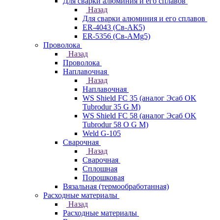
Для сварки алюминия и его сплавов
Назад
Для сварки алюминия и его сплавов
ER-4043 (Св-АК5)
ER-5356 (Св-АМg5)
Проволока
Назад
Проволока
Наплавочная
Назад
Наплавочная
WS Shield FC 35 (аналог Эсаб OK
Tubrodur 35 G M)
WS Shield FC 58 (аналог Эсаб OK
Tubrodur 58 O G M)
Weld G-105
Сварочная
Назад
Сварочная
Сплошная
Порошковая
Вязальная (термообработанная)
Расходные материалы
Назад
Расходные материалы