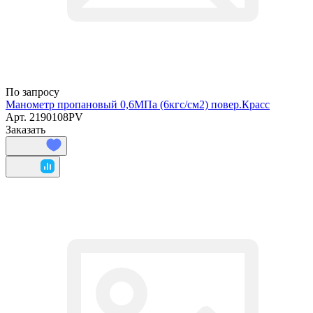
По запросу
Манометр пропановый 0,6МПа (6кгс/см2) повер.Красс
Арт.
2190108PV
Заказать