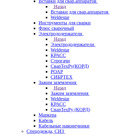
Вставки для свар.аппаратов
Назад
Вставки для свар.аппаратов
Weldestar
Инструменты для сварки
Флюс сварочный
Электрододержатели
Назад
Электрододержатели
Weldestar
КРАСС
Строгачи
СварТехРу(КОРД)
РОАР
СИБРТЕХ
Зажим заземления
Назад
Зажим заземления
Weldestar
КРАСС
СварТехРу (КОРД)
Маркера
Кабель
Кабельные наконечники
Спецодежда, СИЗ