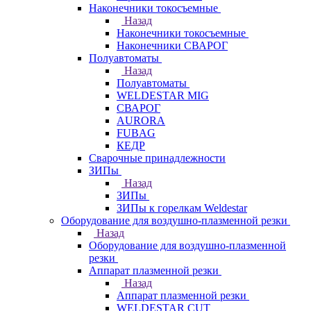
Наконечники токосъемные
Назад
Наконечники токосъемные
Наконечники СВАРОГ
Полуавтоматы
Назад
Полуавтоматы
WELDESTAR MIG
СВАРОГ
AURORA
FUBAG
КЕДР
Сварочные принадлежности
ЗИПы
Назад
ЗИПы
ЗИПы к горелкам Weldestar
Оборудование для воздушно-плазменной резки
Назад
Оборудование для воздушно-плазменной
резки
Аппарат плазменной резки
Назад
Аппарат плазменной резки
WELDESTAR CUT