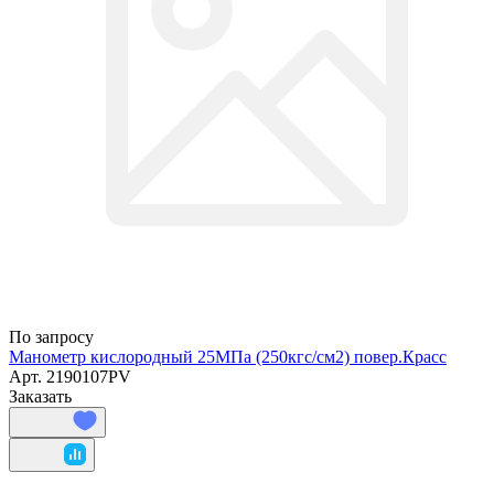
По запросу
Манометр кислородный 25МПа (250кгс/см2) повер.Красс
Арт.
2190107PV
Заказать