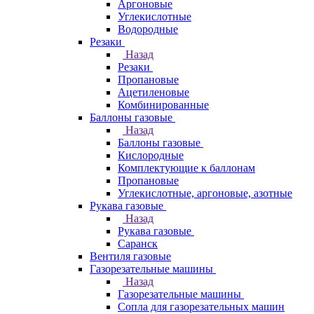
Аргоновые
Углекислотные
Водородные
Резаки
Назад
Резаки
Пропановые
Ацетиленовые
Комбинированные
Баллоны газовые
Назад
Баллоны газовые
Кислородные
Комплектующие к баллонам
Пропановые
Углекислотные, аргоновые, азотные
Рукава газовые
Назад
Рукава газовые
Саранск
Вентиля газовые
Газорезательные машины
Назад
Газорезательные машины
Сопла для газорезательных машин