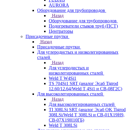
AURORA
Оборудование для трубопроводов
Назад
Оборудование для трубопроводов
Подогреватели стыков труб (ПСТ)
Центраторы
Присадочные прутки
Назад
Присадочные прутки
Для углеродистых и низколегированных
сталей
Назад
Для углеродистых и
низколегированных сталей
Weld T W4Si1
TS 704Si1 SRT (аналог Эсаб Tigrod
12.60/12.64/Weld T 4Si1 и СВ-08Г2С)
Для высоколегированных сталей
Назад
Для высоколегированных сталей
TI 308LSi SRT (аналог Эсаб OK Tigrod
308LSi/Weld T 308LSi и СВ-01Х19Н9,
СВ-07Х19Н10ГБ)
Weld T 308LSi