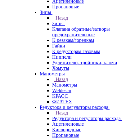
Ацетиленовые
Пропановые
Зипы
Назад
Зипы
Клапана обратные/затворы
предохранительные
К резакам/горелкам
Гайки
К редукторам газовым
Ниппели
Удлинители, тройники, ключи
Хомуты
Манометры
Назад
Манометры
Weldestar
КРАСС
ФИЗТЕХ
Редуктора и регуляторы расхода
Назад
Редуктора и регуляторы расхода
Ацетиленовые
Кислородные
Пропановые