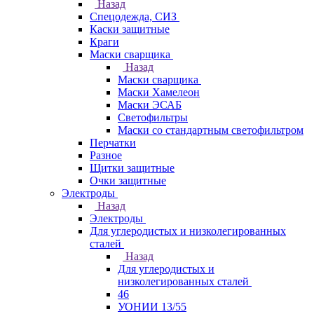
Назад
Спецодежда, СИЗ
Каски защитные
Краги
Маски сварщика
Назад
Маски сварщика
Маски Хамелеон
Маски ЭСАБ
Светофильтры
Маски со стандартным светофильтром
Перчатки
Разное
Щитки защитные
Очки защитные
Электроды
Назад
Электроды
Для углеродистых и низколегированных
сталей
Назад
Для углеродистых и
низколегированных сталей
46
УОНИИ 13/55