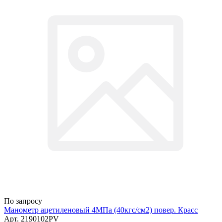
По запросу
Манометр ацетиленовый 4МПа (40кгс/см2) повер. Красс
Арт.
2190102PV