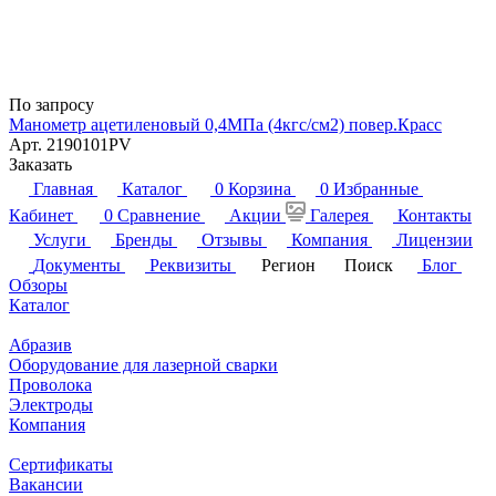
По запросу
Манометр ацетиленовый 0,4МПа (4кгс/см2) повер.Красс
Арт.
2190101PV
Заказать
Главная
Каталог
0
Корзина
0
Избранные
Кабинет
0
Сравнение
Акции
Галерея
Контакты
Услуги
Бренды
Отзывы
Компания
Лицензии
Документы
Реквизиты
Регион
Поиск
Блог
Обзоры
Каталог
Абразив
Оборудование для лазерной сварки
Проволока
Электроды
Компания
Сертификаты
Вакансии