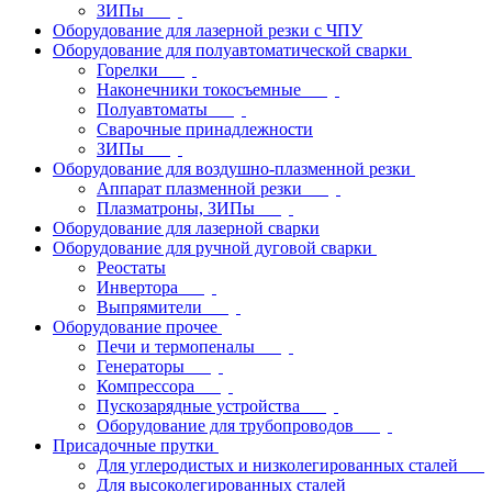
ЗИПы
Оборудование для лазерной резки с ЧПУ
Оборудование для полуавтоматической сварки
Горелки
Наконечники токосъемные
Полуавтоматы
Сварочные принадлежности
ЗИПы
Оборудование для воздушно-плазменной резки
Аппарат плазменной резки
Плазматроны, ЗИПы
Оборудование для лазерной сварки
Оборудование для ручной дуговой сварки
Реостаты
Инвертора
Выпрямители
Оборудование прочее
Печи и термопеналы
Генераторы
Компрессора
Пускозарядные устройства
Оборудование для трубопроводов
Присадочные прутки
Для углеродистых и низколегированных сталей
Для высоколегированных сталей