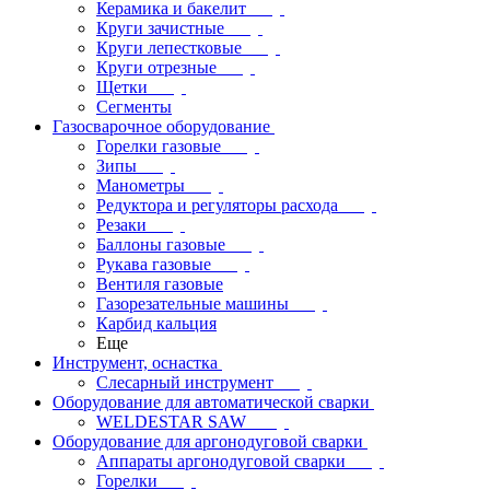
Керамика и бакелит
Круги зачистные
Круги лепестковые
Круги отрезные
Щетки
Сегменты
Газосварочное оборудование
Горелки газовые
Зипы
Манометры
Редуктора и регуляторы расхода
Резаки
Баллоны газовые
Рукава газовые
Вентиля газовые
Газорезательные машины
Карбид кальция
Еще
Инструмент, оснастка
Слесарный инструмент
Оборудование для автоматической сварки
WELDESTAR SAW
Оборудование для аргонодуговой сварки
Аппараты аргонодуговой сварки
Горелки