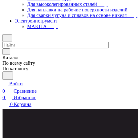
Для высоколегированных сталей
Для наплавки на рабочие поверхности изделий
Для сварки чугуна и сплавов на основе никеля
Электроинструмент
МAKITA
Каталог
По всему сайту
По каталогу
Войти
0
Сравнение
0
Избранное
0
Корзина