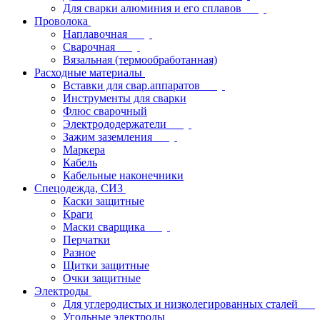
Для сварки алюминия и его сплавов
Проволока
Наплавочная
Сварочная
Вязальная (термообработанная)
Расходные материалы
Вставки для свар.аппаратов
Инструменты для сварки
Флюс сварочный
Электрододержатели
Зажим заземления
Маркера
Кабель
Кабельные наконечники
Спецодежда, СИЗ
Каски защитные
Краги
Маски сварщика
Перчатки
Разное
Щитки защитные
Очки защитные
Электроды
Для углеродистых и низколегированных сталей
Угольные электроды