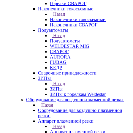
Горелки СВАРОГ
Наконечники токосъемные
Назад
Наконечники токосъемные
Наконечники СВАРОГ
Полуавтоматы
Назад
Полуавтоматы
WELDESTAR MIG
СВАРОГ
AURORA
FUBAG
КЕДР
Сварочные принадлежности
ЗИПы
Назад
ЗИПы
ЗИПы к горелкам Weldestar
Оборудование для воздушно-плазменной резки
Назад
Оборудование для воздушно-плазменной
резки
Аппарат плазменной резки
Назад
Аппарат плазменной резки