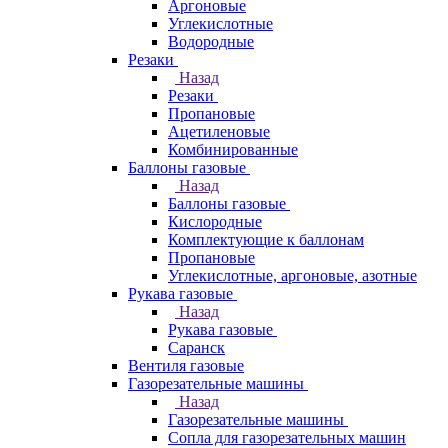
Аргоновые
Углекислотные
Водородные
Резаки
Назад
Резаки
Пропановые
Ацетиленовые
Комбинированные
Баллоны газовые
Назад
Баллоны газовые
Кислородные
Комплектующие к баллонам
Пропановые
Углекислотные, аргоновые, азотные
Рукава газовые
Назад
Рукава газовые
Саранск
Вентиля газовые
Газорезательные машины
Назад
Газорезательные машины
Сопла для газорезательных машин