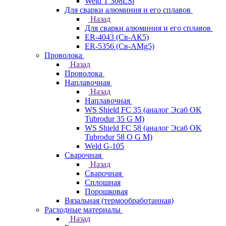
Weld T 308LSi
Для сварки алюминия и его сплавов
Назад
Для сварки алюминия и его сплавов
ER-4043 (Св-АК5)
ER-5356 (Св-АМg5)
Проволока
Назад
Проволока
Наплавочная
Назад
Наплавочная
WS Shield FC 35 (аналог Эсаб OK
Tubrodur 35 G M)
WS Shield FC 58 (аналог Эсаб OK
Tubrodur 58 O G M)
Weld G-105
Сварочная
Назад
Сварочная
Сплошная
Порошковая
Вязальная (термообработанная)
Расходные материалы
Назад