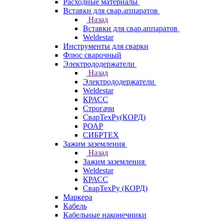
Расходные материалы
Вставки для свар.аппаратов
Назад
Вставки для свар.аппаратов
Weldestar
Инструменты для сварки
Флюс сварочный
Электрододержатели
Назад
Электрододержатели
Weldestar
КРАСС
Строгачи
СварТехРу(КОРД)
РОАР
СИБРТЕХ
Зажим заземления
Назад
Зажим заземления
Weldestar
КРАСС
СварТехРу (КОРД)
Маркера
Кабель
Кабельные наконечники