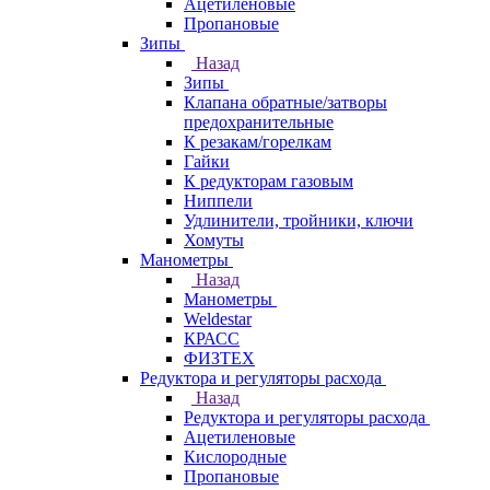
Ацетиленовые
Пропановые
Зипы
Назад
Зипы
Клапана обратные/затворы
предохранительные
К резакам/горелкам
Гайки
К редукторам газовым
Ниппели
Удлинители, тройники, ключи
Хомуты
Манометры
Назад
Манометры
Weldestar
КРАСС
ФИЗТЕХ
Редуктора и регуляторы расхода
Назад
Редуктора и регуляторы расхода
Ацетиленовые
Кислородные
Пропановые