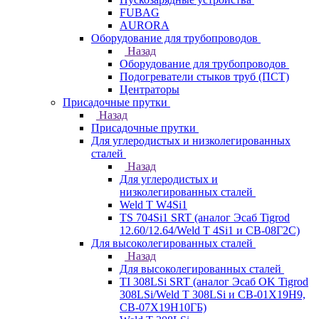
FUBAG
AURORA
Оборудование для трубопроводов
Назад
Оборудование для трубопроводов
Подогреватели стыков труб (ПСТ)
Центраторы
Присадочные прутки
Назад
Присадочные прутки
Для углеродистых и низколегированных
сталей
Назад
Для углеродистых и
низколегированных сталей
Weld T W4Si1
TS 704Si1 SRT (аналог Эсаб Tigrod
12.60/12.64/Weld T 4Si1 и СВ-08Г2С)
Для высоколегированных сталей
Назад
Для высоколегированных сталей
TI 308LSi SRT (аналог Эсаб OK Tigrod
308LSi/Weld T 308LSi и СВ-01Х19Н9,
СВ-07Х19Н10ГБ)