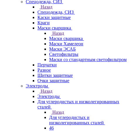
Спецодежда, СИЗ
Назад
Спецодежда, СИЗ
Каски защитные
Краги
Маски сварщика
Назад
Маски сварщика
Маски Хамелеон
Маски ЭСАБ
Светофильтры
Маски со стандартным светофильтром
Перчатки
Разное
Щитки защитные
Очки защитные
Электроды
Назад
Электроды
Для углеродистых и низколегированных
сталей
Назад
Для углеродистых и
низколегированных сталей
46