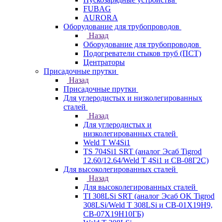
FUBAG
AURORA
Оборудование для трубопроводов
Назад
Оборудование для трубопроводов
Подогреватели стыков труб (ПСТ)
Центраторы
Присадочные прутки
Назад
Присадочные прутки
Для углеродистых и низколегированных
сталей
Назад
Для углеродистых и
низколегированных сталей
Weld T W4Si1
TS 704Si1 SRT (аналог Эсаб Tigrod
12.60/12.64/Weld T 4Si1 и СВ-08Г2С)
Для высоколегированных сталей
Назад
Для высоколегированных сталей
TI 308LSi SRT (аналог Эсаб OK Tigrod
308LSi/Weld T 308LSi и СВ-01Х19Н9,
СВ-07Х19Н10ГБ)