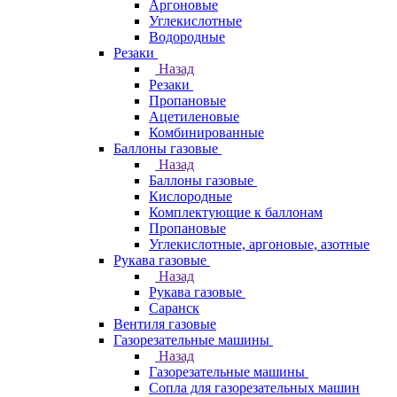
Аргоновые
Углекислотные
Водородные
Резаки
Назад
Резаки
Пропановые
Ацетиленовые
Комбинированные
Баллоны газовые
Назад
Баллоны газовые
Кислородные
Комплектующие к баллонам
Пропановые
Углекислотные, аргоновые, азотные
Рукава газовые
Назад
Рукава газовые
Саранск
Вентиля газовые
Газорезательные машины
Назад
Газорезательные машины
Сопла для газорезательных машин