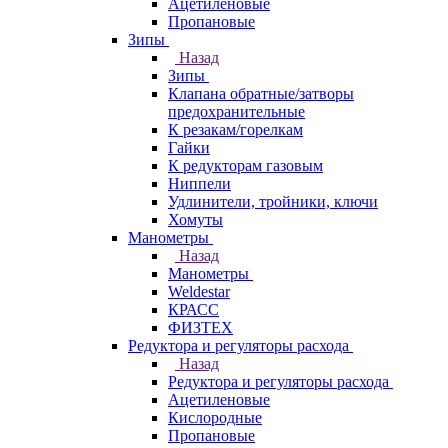
Ацетиленовые
Пропановые
Зипы
Назад
Зипы
Клапана обратные/затворы
предохранительные
К резакам/горелкам
Гайки
К редукторам газовым
Ниппели
Удлинители, тройники, ключи
Хомуты
Манометры
Назад
Манометры
Weldestar
КРАСС
ФИЗТЕХ
Редуктора и регуляторы расхода
Назад
Редуктора и регуляторы расхода
Ацетиленовые
Кислородные
Пропановые