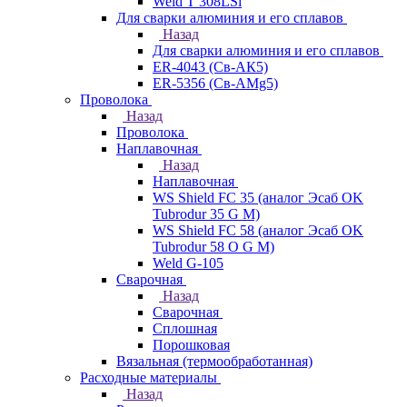
Weld T 308LSi
Для сварки алюминия и его сплавов
Назад
Для сварки алюминия и его сплавов
ER-4043 (Св-АК5)
ER-5356 (Св-АМg5)
Проволока
Назад
Проволока
Наплавочная
Назад
Наплавочная
WS Shield FC 35 (аналог Эсаб OK
Tubrodur 35 G M)
WS Shield FC 58 (аналог Эсаб OK
Tubrodur 58 O G M)
Weld G-105
Сварочная
Назад
Сварочная
Сплошная
Порошковая
Вязальная (термообработанная)
Расходные материалы
Назад