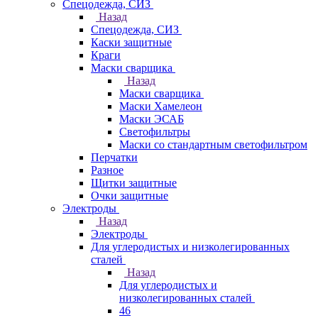
Спецодежда, СИЗ
Назад
Спецодежда, СИЗ
Каски защитные
Краги
Маски сварщика
Назад
Маски сварщика
Маски Хамелеон
Маски ЭСАБ
Светофильтры
Маски со стандартным светофильтром
Перчатки
Разное
Щитки защитные
Очки защитные
Электроды
Назад
Электроды
Для углеродистых и низколегированных
сталей
Назад
Для углеродистых и
низколегированных сталей
46