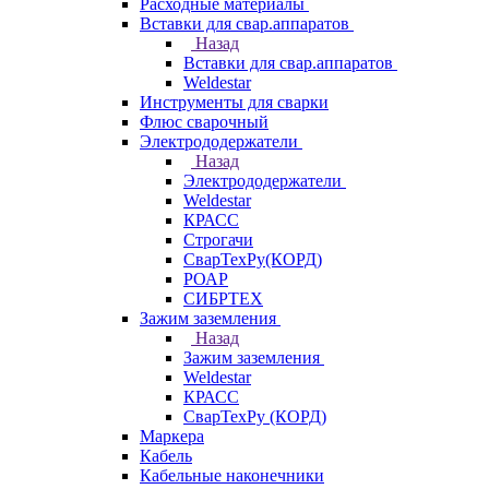
Расходные материалы
Вставки для свар.аппаратов
Назад
Вставки для свар.аппаратов
Weldestar
Инструменты для сварки
Флюс сварочный
Электрододержатели
Назад
Электрододержатели
Weldestar
КРАСС
Строгачи
СварТехРу(КОРД)
РОАР
СИБРТЕХ
Зажим заземления
Назад
Зажим заземления
Weldestar
КРАСС
СварТехРу (КОРД)
Маркера
Кабель
Кабельные наконечники