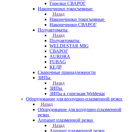
Горелки СВАРОГ
Наконечники токосъемные
Назад
Наконечники токосъемные
Наконечники СВАРОГ
Полуавтоматы
Назад
Полуавтоматы
WELDESTAR MIG
СВАРОГ
AURORA
FUBAG
КЕДР
Сварочные принадлежности
ЗИПы
Назад
ЗИПы
ЗИПы к горелкам Weldestar
Оборудование для воздушно-плазменной резки
Назад
Оборудование для воздушно-плазменной
резки
Аппарат плазменной резки
Назад
Аппарат плазменной резки